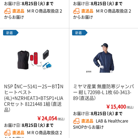
お届け日：
8月25日（火）まで
お届け日：
8月25日（火）まで
直送品
ＭＲＯ商品取扱店２
直送品
ＭＲＯ商品取扱店２
からお届け
からお届け
新着
新着
NSP 【NCー5141ー2SーBT】N
ミヤマ産業 無塵防寒ジャンパ
ヒートベスト
ー 紺 L 7209B-L 1枚 60-3413-
(4L)+NZRHEAT3+BTSP1+LIA
89（直送品）
CRセット 8121448 1組（直送
￥15,400
（税込）
品）
お届け日：
8月25日（火）まで
￥24,054
（税込）
直送品
LAB & Healthcare
お届け日：
8月25日（火）まで
SHOPからお届け
直送品
ＭＲＯ商品取扱店２