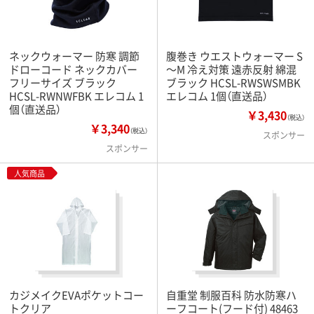
ネックウォーマー 防寒 調節
腹巻き ウエストウォーマー S
ドローコード ネックカバー
～M 冷え対策 遠赤反射 綿混
フリーサイズ ブラック
ブラック HCSL-RWSWSMBK
HCSL-RWNWFBK エレコム 1
エレコム 1個（直送品）
個（直送品）
￥3,430
（税込）
￥3,340
（税込）
スポンサー
スポンサー
人気商品
カジメイクEVAポケットコー
自重堂 制服百科 防水防寒ハ
トクリア
ーフコート(フード付) 48463