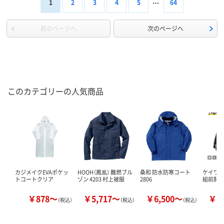
1
2
3
4
5
64
前のページへ
次のページへ
このカテゴリーの人気商品
カジメイクEVAポケッ
HOOH（鳳凰） 難燃ブル
桑和 防水防寒コート
ケイワーク
トコートクリア
ゾン 4203 村上被服
2806
組前開きヤ
￥878～
￥5,717～
￥6,500～
￥1
（税込）
（税込）
（税込）