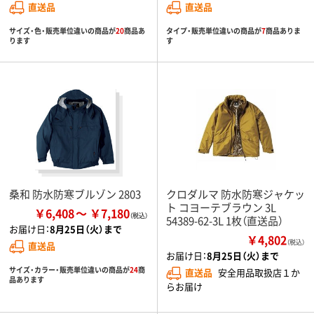
直送品
直送品
サイズ・色・販売単位違いの商品が
20
商品あ
タイプ・販売単位違いの商品が
7
商品ありま
ります
す
桑和 防水防寒ブルゾン 2803
クロダルマ 防水防寒ジャケッ
ト コヨーテブラウン 3L
￥6,408
￥7,180
54389-62-3L 1枚（直送品）
お届け日：
8月25日（火）まで
￥4,802
（税込）
直送品
お届け日：
8月25日（火）まで
サイズ・カラー・販売単位違いの商品が
24
商
直送品
安全用品取扱店１か
品あります
らお届け