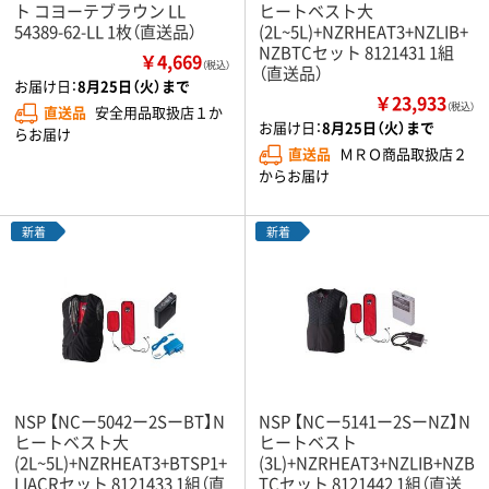
ト コヨーテブラウン LL
ヒートベスト大
54389-62-LL 1枚（直送品）
(2L~5L)+NZRHEAT3+NZLIB+
NZBTCセット 8121431 1組
￥4,669
（税込）
（直送品）
お届け日：
8月25日（火）まで
￥23,933
（税込）
直送品
安全用品取扱店１か
お届け日：
8月25日（火）まで
らお届け
直送品
ＭＲＯ商品取扱店２
からお届け
新着
新着
NSP 【NCー5042ー2SーBT】N
NSP 【NCー5141ー2SーNZ】N
ヒートベスト大
ヒートベスト
(2L~5L)+NZRHEAT3+BTSP1+
(3L)+NZRHEAT3+NZLIB+NZB
LIACRセット 8121433 1組（直
TCセット 8121442 1組（直送