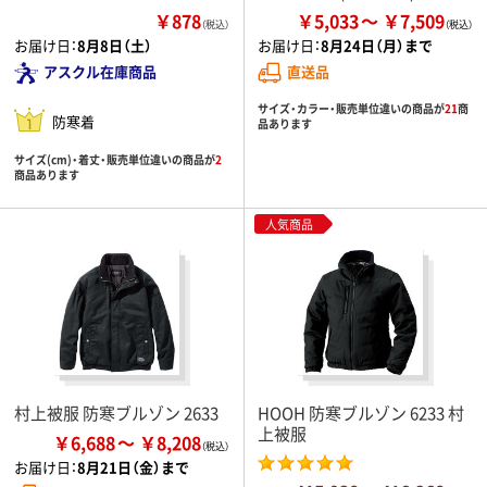
￥878
￥5,033
￥7,509
（税込）
お届け日：
8月8日（土）
お届け日：
8月24日（月）まで
アスクル在庫商品
直送品
サイズ・カラー・販売単位違いの商品が
21
商
防寒着
品あります
サイズ(cm)・着丈・販売単位違いの商品が
2
商品あります
人気商品
村上被服 防寒ブルゾン 2633
HOOH 防寒ブルゾン 6233 村
上被服
￥6,688
￥8,208
お届け日：
8月21日（金）まで