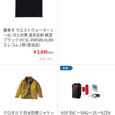
腹巻き ウエストウォーマー L
～XL 冷え対策 遠赤反射 綿混
ブラック HCSL-RWSWLXLBK
エレコム 1個（直送品）
￥3,430
（税込）
スポンサー
新着
クロダルマ 防水防寒ジャケッ
NSP 【NCー5042ー2SーNZ】N