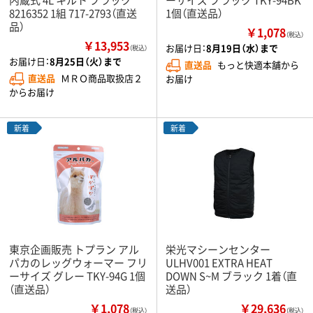
8216352 1組 717-2793（直送
1個（直送品）
品）
￥1,078
（税込）
￥13,953
お届け日：
8月19日（水）まで
（税込）
お届け日：
8月25日（火）まで
直送品
もっと快適本舗から
直送品
ＭＲＯ商品取扱店２
お届け
からお届け
新着
新着
東京企画販売 トプラン アル
栄光マシーンセンター
パカのレッグウォーマー フリ
ULHV001 EXTRA HEAT
ーサイズ グレー TKY-94G 1個
DOWN S~M ブラック 1着（直
（直送品）
送品）
￥1,078
￥29,636
（税込）
（税込）