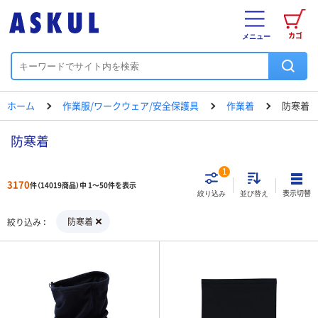
カゴ
メニュー
ホーム
作業服/ワークウェア/安全保護具
作業着
防寒着
防寒着
1
3170
件（14019商品）中 1～50件を表示
表示切替
絞り込み
並び替え
防寒着
絞り込み