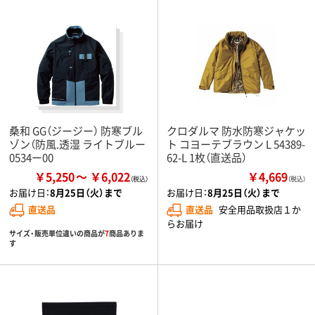
桑和 GG（ジージー） 防寒ブル
クロダルマ 防水防寒ジャケッ
ゾン（防風.透湿 ライトブルー
ト コヨーテブラウン L 54389-
0534ー00
62-L 1枚（直送品）
￥5,250
￥6,022
￥4,669
（税込）
お届け日：
8月25日（火）まで
お届け日：
8月25日（火）まで
直送品
直送品
安全用品取扱店１か
らお届け
サイズ・販売単位違いの商品が
7
商品ありま
す