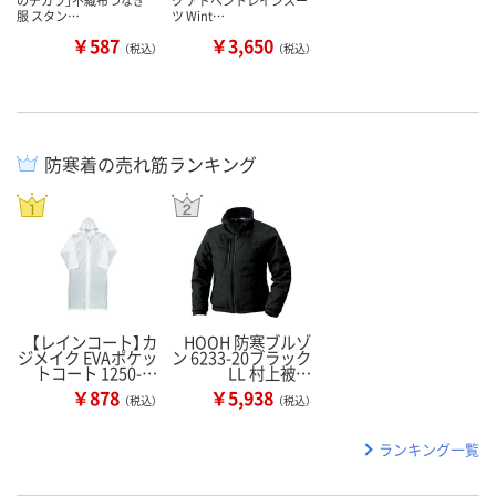
のチカラ」不織布つなぎ
ク アドベントレインスー
服 スタン…
ツ Wint…
￥587
￥3,650
（税込）
（税込）
防寒着の売れ筋ランキング
【レインコート】カ
HOOH 防寒ブルゾ
ジメイク EVAポケッ
ン 6233-20ブラック
トコート 1250-…
LL 村上被…
￥878
￥5,938
（税込）
（税込）
ランキング一覧