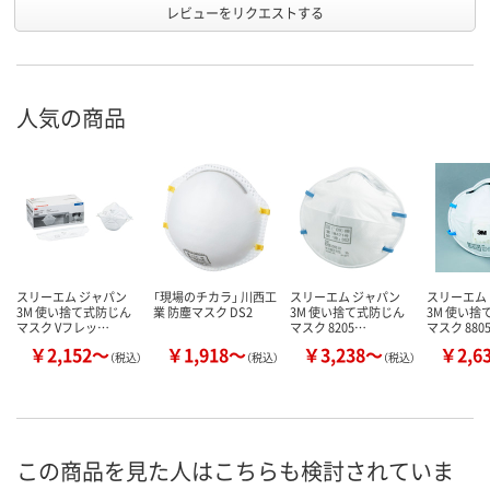
レビューをリクエストする
人気の商品
スリーエム ジャパン
「現場のチカラ」 川西工
スリーエム ジャパン
スリーエム
3M 使い捨て式防じん
業 防塵マスク DS2
3M 使い捨て式防じん
3M 使い捨
マスク Vフレッ…
マスク 8205…
マスク 880
￥2,152～
￥1,918～
￥3,238～
￥2,6
（税込）
（税込）
（税込）
この商品を見た人はこちらも検討されていま