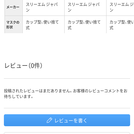
スリーエム ジャパ
スリーエム ジャパ
スリーエム 
メーカー
ン
ン
ン
カップ型、使い捨て
カップ型、使い捨て
カップ型、使
マスクの
形状
式
式
式
国家検定
DS1
DS2
DS2
区分
オーバーヘッド
オーバーヘッド
オーバーヘッ
紐タイプ
レビュー（0件）
投稿されたレビューはまだありません。お客様のレビューコメントをお
待ちしています。
レビューを書く