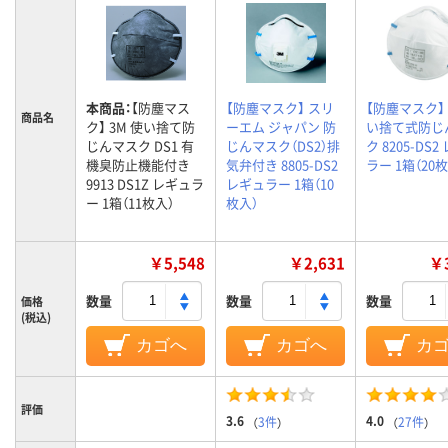
本商品：
【防塵マス
【防塵マスク】 スリ
【防塵マスク】 
商品名
ク】 3M 使い捨て防
ーエム ジャパン 防
い捨て式防じ
じんマスク DS1 有
じんマスク（DS2）排
ク 8205-DS
機臭防止機能付き
気弁付き 8805-DS2
ラー 1箱（20
9913 DS1Z レギュラ
レギュラー 1箱（10
ー 1箱（11枚入）
枚入）
￥5,548
￥2,631
￥3
数量
数量
数量
価格
(税込)
カゴへ
カゴへ
カ
評価
3.6
4.0
（
3件
）
（
27件
）