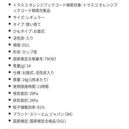
トラスコ オレンジブックコード検索対象：トラスコ オレンジブ
ックコード検索対象品
サイズ：レギュラー
タイプ：使い捨て
ひもタイプ：お面式
活性炭：入り
規格：DS1
形状：カップ型
国家検定合格番号：TM367
質量(g)：14
仕様：お面式、活性炭入り
質量：14g（1枚あたり）
使用限度時間：11時間
吸気抵抗：29Pa
排気抵抗：29Pa
粒子捕集効率：91％
ブランド：スリーエム ジャパン（3M）
国家検定：国家検定合格品（DS1）