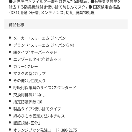
●活性炭付きフィルター層をはさんだ5層構造。●有機臭や悪臭を
除去する防臭機能付き使い捨て防じんマスク。● 国家検定合格品
（DS1）用途⇒研磨; メンテナンス; 切削; 廃棄物処理
商品仕様
メーカー：スリーエム ジャパン
ブランド：スリーエム ジャパン（3M）
紐タイプ：オーバーヘッド
エアゾールタイプ：対応不可
カラー：グレー
マスクの型：カップ
その他：活性炭入り
呼吸用保護具のサイズ：スタンダード
交換用排気弁：なし
指定防護係数：10
製品タイプ：使い捨てタイプ
締めひもの固定方法：ホチキス
認証規格：区分1
オレンジブック発注コード：380-2175