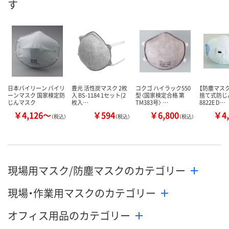
す
日本バイリーン バイリ
豊光 活性炭マスク 2枚
コクゴ ハイラック550
【防塵マスク
ーンマスク 国家検定防
入 BS-1184 1セット(2
型〈国家検定合格 第
捨て式防じ
じんマスク
枚入…
TM383号〉 …
8822E D…
￥4,126～
￥594
￥6,800
￥4,
（税込）
（税込）
（税込）
現場用マスク/防塵マスクのカテゴリー
現場・作業用マスクのカテゴリー
オフィス用品のカテゴリー