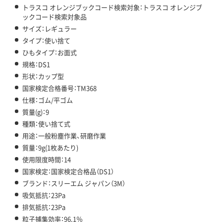
トラスコ オレンジブックコード検索対象：トラスコ オレンジブ
ックコード検索対象品
サイズ：レギュラー
タイプ：使い捨て
ひもタイプ：お面式
規格：DS1
形状：カップ型
国家検定合格番号：TM368
仕様：ゴム/平ゴム
質量(g)：9
種類：使い捨て式
用途：一般粉塵作業、研磨作業
質量：9g(1枚あたり)
使用限度時間：14
国家検定：国家検定合格品（DS1）
ブランド：スリーエム ジャパン（3M）
吸気抵抗：23Pa
排気抵抗：23Pa
粒子捕集効率：96.1％