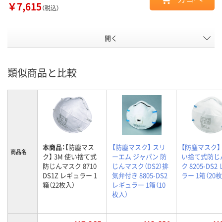
￥7,615
（税込）
開く
類似商品と比較
本商品：
【防塵マス
【防塵マスク】 スリ
【防塵マスク】 
商品名
ク】 3M 使い捨て式
ーエム ジャパン 防
い捨て式防じ
防じんマスク 8710
じんマスク（DS2）排
ク 8205-DS
DS1Z レギュラー 1
気弁付き 8805-DS2
ラー 1箱（20
箱（22枚入）
レギュラー 1箱（10
枚入）