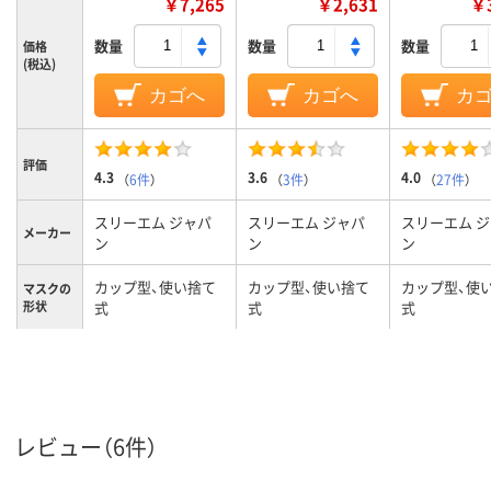
￥7,265
￥2,631
￥3
数量
数量
数量
価格
(税込)
カゴへ
カゴへ
カ
評価
4.3
3.6
4.0
（
6件
）
（
3件
）
（
27件
）
スリーエム ジャパ
スリーエム ジャパ
スリーエム 
メーカー
ン
ン
ン
カップ型、使い捨て
カップ型、使い捨て
カップ型、使
マスクの
形状
式
式
式
国家検定
DS1
DS2
DS2
区分
オーバーヘッド
オーバーヘッド
オーバーヘッ
紐タイプ
レビュー（6件）