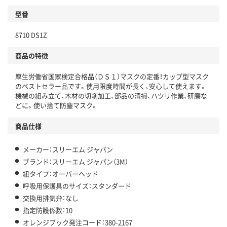
型番
8710 DS1Z
商品の特徴
厚生労働省国家検定合格品（ＤＳ１）マスクの定番！カップ型マスク
のベストセラー品です。使用限度時間が長く、安心して使えます。
機械の組み立て、木材の切削加工、部品の清掃、ハツリ作業、研磨な
どに。使い捨て防塵マスク。
商品仕様
メーカー：スリーエム ジャパン
ブランド：スリーエム ジャパン（3M）
紐タイプ：オーバーヘッド
呼吸用保護具のサイズ：スタンダード
交換用排気弁：なし
指定防護係数：10
オレンジブック発注コード：380-2167