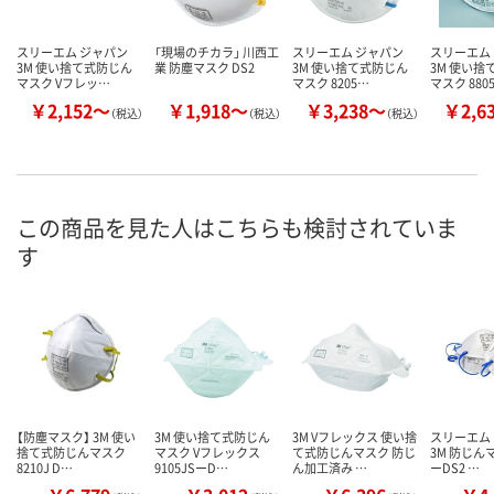
スリーエム ジャパン
「現場のチカラ」 川西工
スリーエム ジャパン
スリーエム
3M 使い捨て式防じん
業 防塵マスク DS2
3M 使い捨て式防じん
3M 使い捨
マスク Vフレッ…
マスク 8205…
マスク 880
￥2,152～
￥1,918～
￥3,238～
￥2,6
（税込）
（税込）
（税込）
この商品を見た人はこちらも検討されていま
す
【防塵マスク】 3M 使い
3M 使い捨て式防じん
3M Vフレックス 使い捨
スリーエム
捨て式防じんマスク
マスク Vフレックス
て式防じんマスク 防じ
3M 防じんマ
8210J D…
9105JSーD…
ん加工済み …
ーDS2 …