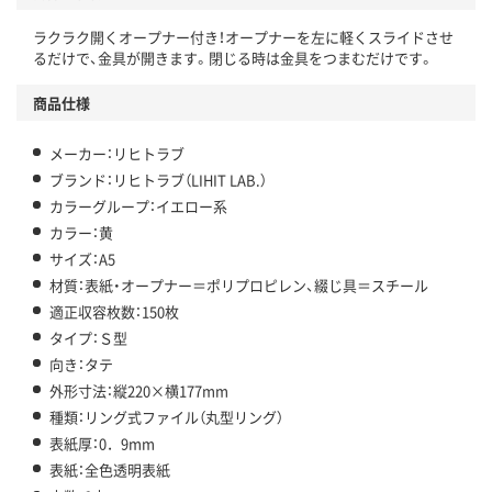
ラクラク開くオープナー付き！オープナーを左に軽くスライドさせ
るだけで、金具が開きます。閉じる時は金具をつまむだけです。
商品仕様
メーカー：リヒトラブ
ブランド：リヒトラブ（LIHIT LAB.）
カラーグループ：イエロー系
カラー：黄
サイズ：A5
材質：表紙・オープナー＝ポリプロピレン、綴じ具＝スチール
適正収容枚数：150枚
タイプ：Ｓ型
向き：タテ
外形寸法：縦220×横177mm
種類：リング式ファイル（丸型リング）
表紙厚：0．9mm
表紙：全色透明表紙