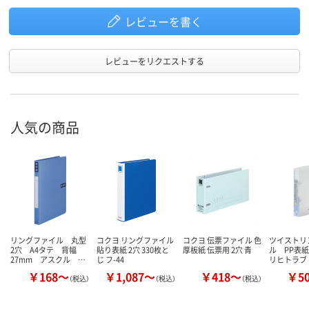
レビューを書く
レビューをリクエストする
人気の商品
リングファイル 丸型
コクヨ リングファイル
コクヨ 伝票ファイル 色
ツイストリ
2穴 A4タテ 背幅
貼り表紙 2穴 330枚と
厚板紙 伝票用 2穴 青
ル PP表
27mm アスクル …
じ フ-44
リヒトラブ
￥168～
￥1,087～
￥418～
￥5
（税込）
（税込）
（税込）