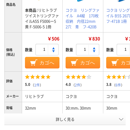
商品名
本商品：
リヒトラブ
コクヨ リングファ
コクヨ リン
ツイストリングファ
イル A4縦 170枚
イル B5S 26
イルA5S F5006ー5
収納 内径22mm
フ-471B 1冊
黄 F-5006-5 1冊
2穴 青 フ-420B
￥506
￥830
￥1
数量
数量
数量
価格
(税込)
カゴへ
カゴへ
カ
評価
5.0
4.0
3.8
（
1件
）
（
2件
）
（
6件
）
リヒトラブ
コクヨ
コクヨ
メーカー
32mm
30:mm、30mm
30mm
背幅
詳しく見る
～200枚、200、～200
～200枚、170、～200
～200枚、120
収容枚数
枚
枚