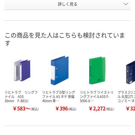
お申込番
詳しく見る
1673720
1673748
1673766
号
あり
あり
あり
在庫
8月8日（土）
8月8日（土）
8月8日（土）
お届け日
この商品を見た人はこちらも検討されていま
す
数量
数量
数量
カゴへ
カゴへ
カ
リヒトラブ リングフ
リヒトラブ D型リング
リヒトラブ ツイストリ
プラス 2
ァイル A5S
ファイル A5 タテ 背幅
ングファイルA5S F-
ル 丸型2穴
36mm F-881U
46mm 青…
5006-6 …
コノミー 
￥583～
￥396
￥2,272
￥3
（税込）
（税込）
（税込）