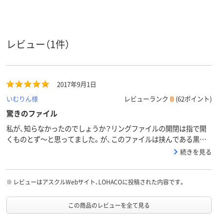
カラーグ
イエロー系
ブルー系
ブルー系
ループ
A5
A4タテ
B5タテ
サイズ
レビュー（1件）
2、2穴
2
26
穴数
タテ
タテ
タテ
向き
2017年9月1日
アスクル
いむりん様
レビューランク
B
(62ポイント)
商品環境
110
スコア
驚きのファイル
私が、知らなかったのでしょうか？リングファイルの開閉は指で開
くものとず～と思ってました。が、このファイルは挟んである黒い
台紙を軽く矢印の方向に押せば、簡単にリングが開くようになって
続きを見る
います。このようなものは今ではフツーなのでしょうか、私が知ら
なかっただけでしょうか？とにかく、画期的で、思わず、スゲーと叫
んでしまいました。使いやすくて、びっくりしたので、☆５つです。
※
レビューはアスクルWebサイト、LOHACOに投稿された内容です。
この商品のレビューを全て見る