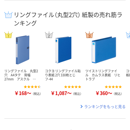
リングファイル（丸型2穴） 紙製の売れ筋ラ
ンキング
リングファイル 丸型2
コクヨ リングファイル貼
ツイストリングファイ
コ
穴 A4タテ 背幅
り表紙 2穴 330枚とじ
ル カムラス表紙 リヒ
板
27mm アスクル …
フ-44
トラブ
￥168～
￥1,087～
￥360～
（税込）
（税込）
（税込）
ランキングをもっと見る