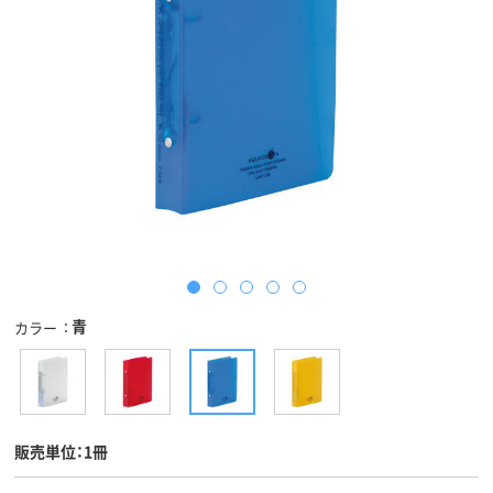
青
カラー
販売単位：1冊