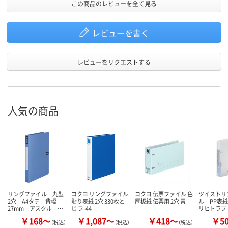
この商品のレビューを全て見る
レビューを書く
レビューをリクエストする
人気の商品
リングファイル 丸型
コクヨ リングファイル
コクヨ 伝票ファイル 色
ツイストリ
2穴 A4タテ 背幅
貼り表紙 2穴 330枚と
厚板紙 伝票用 2穴 青
ル PP表
27mm アスクル …
じ フ-44
リヒトラブ
￥168～
￥1,087～
￥418～
￥5
（税込）
（税込）
（税込）