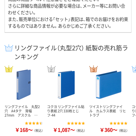
さらに詳細な商品情報が必要な場合は、メーカー等にお問い合
わせください。
また、販売単位における「セット」表記は、箱でのお届けをお約束
するものではありません。あらかじめご了承ください。
リングファイル（丸型2穴） 紙製の売れ筋ラ
ンキング
リングファイル 丸型2
コクヨ リングファイル貼
ツイストリングファイ
コ
穴 A4タテ 背幅
り表紙 2穴 330枚とじ
ル カムラス表紙 リヒ
り
27mm アスクル …
フ-44
トラブ
フ-
￥168～
￥1,087～
￥360～
（税込）
（税込）
（税込）