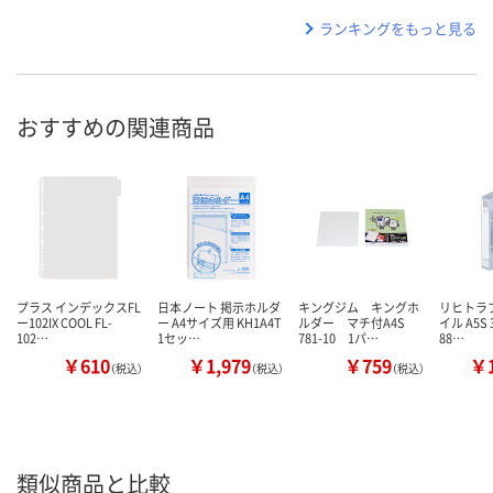
ランキングをもっと見る
おすすめの関連商品
プラス インデックスFL
日本ノート 掲示ホルダ
キングジム キングホ
リヒトラ
ー102IX COOL FL-
ー A4サイズ用 KH1A4T
ルダー マチ付A4S
イル A5S 
102…
1セッ…
781-10 1パ…
88…
￥610
￥1,979
￥759
￥1
（税込）
（税込）
（税込）
類似商品と比較