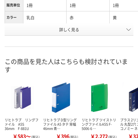
1冊
1冊
1冊
販売単位
乳白
赤
黄
カラー
お申込番
詳しく見る
1673720
1673748
1673757
号
あり
あり
あり
在庫
8月9日（日）
8月9日（日）
8月9日（日）
お届け日
この商品を見た人はこちらも検討されていま
す
数量
数量
数量
カゴへ
カゴへ
カ
リヒトラブ リングフ
リヒトラブ D型リング
リヒトラブ ツイストリ
プラス 2
ァイル A5S
ファイル A5 タテ 背幅
ングファイルA5S F-
ル 丸型2穴
36mm F-881U
46mm 青…
5006-6 …
コノミー 
￥583～
￥396
￥2,272
￥3
（税込）
（税込）
（税込）