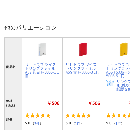
他のバリエーション
リヒトラブ ツイス
リヒトラブ ツイス
リヒトラブ 
商品名
トリングファイル
トリングファイル
トリングファ
A5S 乳白 F-5006-1 1
A5S 赤 F-5006-3 1冊
A5S F5006ー5
冊
5006-5 1冊
リング
ル（丸型
紙製 6 
価格
￥506
￥506
(税込)
評価
5.0
5.0
5.0
（
2件
）
（
1件
）
（
1件
）