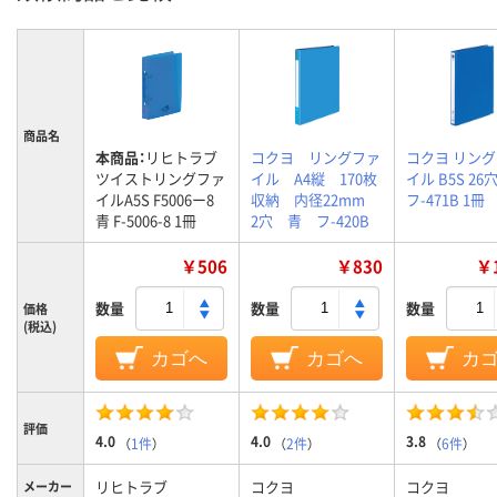
商品名
本商品：
リヒトラブ
コクヨ リングファ
コクヨ リン
ツイストリングファ
イル A4縦 170枚
イル B5S 26
イルA5S F5006ー8
収納 内径22mm
フ-471B 1冊
青 F-5006-8 1冊
2穴 青 フ-420B
￥506
￥830
￥1
数量
数量
数量
価格
(税込)
カゴへ
カゴへ
カ
評価
4.0
4.0
3.8
（
1件
）
（
2件
）
（
6件
）
リヒトラブ
コクヨ
コクヨ
メーカー