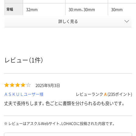
32mm
30:mm、30mm
30mm
背幅
詳しく見る
～200枚、200、～200
～200枚、170、～200
～200枚、120
収容枚数
枚
枚
カラーグ
ブルー系
ブルー系
ブルー系
ループ
A5
A4タテ
B5タテ
サイズ
レビュー（1件）
2、2穴
2
26
穴数
タテ
タテ
タテ
向き
2025年9月3日
アスクル
ＡＳＫＵＬユーザー様
レビューランク
A
(235ポイント)
商品環境
110
スコア
丈夫で長持ちします。色ごとに書類を分けられるのも良いです。
※
レビューはアスクルWebサイト、LOHACOに投稿された内容です。