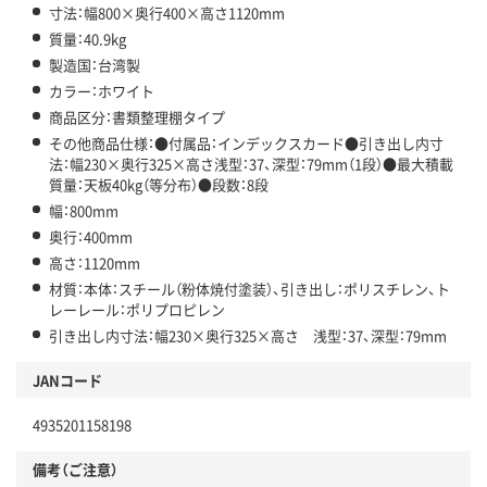
寸法：幅800×奥行400×高さ1120mm
質量：40.9kg
製造国：台湾製
カラー：ホワイト
商品区分：書類整理棚タイプ
その他商品仕様：●付属品：インデックスカード●引き出し内寸
法：幅230×奥行325×高さ浅型：37、深型：79mm（1段）●最大積載
質量：天板40kg（等分布）●段数：8段
幅：800mm
奥行：400mm
高さ：1120mm
材質：本体：スチール（粉体焼付塗装）、引き出し：ポリスチレン、ト
レーレール：ポリプロピレン
引き出し内寸法：幅230×奥行325×高さ 浅型：37、深型：79mm
JANコード
4935201158198
備考（ご注意）