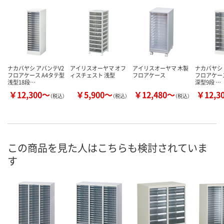
ナカバヤシ アバンテV2
アイリスオーヤマ オフ
アイリスオーヤマ 木製
ナカバヤシ 
フロアケース A4タテ型
ィスチェスト 浅型
フロアケース
フロアケース
浅型18段…
深型9段 …
￥12,300～
￥5,900～
￥12,480～
￥12,3
（税込）
（税込）
（税込）
この商品を見た人はこちらも検討されていま
す