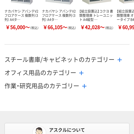
ナカバヤシ アバンテV2
ナカバヤシ アバンテV2
【組立設置込】コクヨ 書
【組立設置込
フロアケース 複数列（3
フロアケース 複数列（3
類整理庫 トレーユニッ
類整理庫 
列） A4タ…
列） A4タ…
ト A4縦型 …
ータイプ B
￥56,000～
￥66,105～
￥42,028～
￥60,9
（税込）
（税込）
（税込）
スチール書庫/キャビネットのカテゴリー
オフィス用品のカテゴリー
作業・研究用品のカテゴリー
アスクルについて