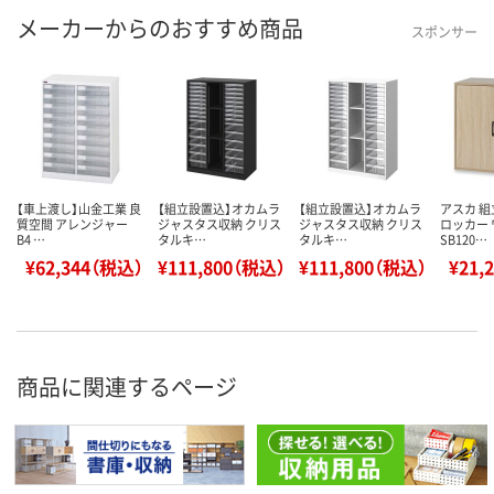
メーカーからのおすすめ商品
スポンサー
【車上渡し】山金工業 良
【組立設置込】オカムラ
【組立設置込】オカムラ
アスカ 組
質空間 アレンジャー
ジャスタス収納 クリス
ジャスタス収納 クリス
ロッカー
B4 …
タルキ…
タルキ…
SB120…
¥62,344（税込）
¥111,800（税込）
¥111,800（税込）
¥21,
商品に関連するページ