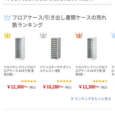
フロアケース/引き出し書類ケースの売れ
筋ランキング
ナカバヤシ アバンテV2フ
アイリスオーヤマ オフィ
ナカバヤシ アバンテV2フ
ア
ロアケース A4タテ型 浅
スチェスト 浅型
ロアケース A4タテ型 深
ル
型18段…
型9段 …
タ
￥12,300～
￥10,280～
￥12,300～
（税込）
（税込）
（税込）
ランキングをもっと見る