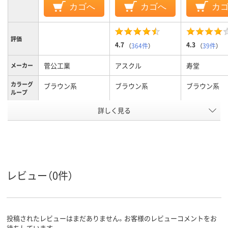
カゴへ
カゴへ
カ
評価
4.7
4.3
（
364件
）
（
39件
）
菅公工業
アスクル
寿堂
メーカー
カラーグ
ブラウン系
ブラウン系
ブラウン系
ループ
テープ/接
詳しく見る
テープ・のりなし
テープなし
テープなし
着
なし
なし
なし
〒枠
なし
なし
なし
窓の有無
レビュー（0件）
留め具の
なし
なし
なし
有無
封筒裏面
サイド貼り
センター貼り
センター貼り
の貼り方
投稿されたレビューはまだありません。お客様のレビューコメントをお
アスクル
待ちしています。