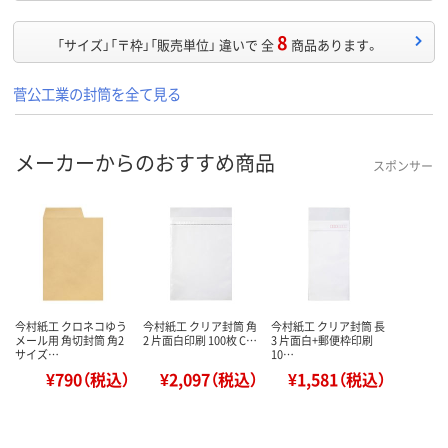
8
「サイズ」「〒枠」「販売単位」 違いで 全
商品あります。
菅公工業の封筒を全て見る
メーカーからのおすすめ商品
スポンサー
今村紙工 クロネコゆう
今村紙工 クリア封筒 角
今村紙工 クリア封筒 長
メール用 角切封筒 角2
2 片面白印刷 100枚 C…
3 片面白+郵便枠印刷
サイズ…
10…
¥790（税込）
¥2,097（税込）
¥1,581（税込）