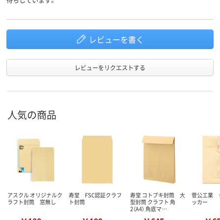
商品環境
30
30
スコア
レビューを書く
レビューをリクエストする
人気の商品
アスクル オリジナルク
寿堂 FSC認証クラフ
寿堂 コトブキ封筒 大
菅公工業 
ラフト封筒 窓無し
ト封筒
型封筒 クラフト 角
ッカー
2（A4） 角底マ…