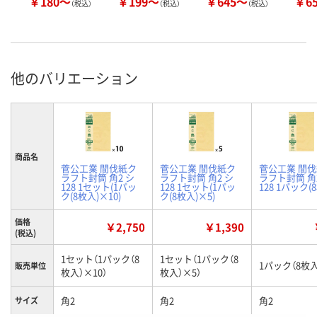
￥180～
￥199～
￥645～
￥6
（税込）
（税込）
（税込）
他のバリエーション
商品名
菅公工業 間伐紙ク
菅公工業 間伐紙ク
菅公工業 間
ラフト封筒 角2 シ
ラフト封筒 角2 シ
ラフト封筒 角
128 1セット(1パッ
128 1セット(1パッ
128 1パック(
ク(8枚入)×10)
ク(8枚入)×5)
価格
￥2,750
￥1,390
(税込)
1セット（1パック（8
1セット（1パック（8
1パック（8枚入
販売単位
枚入）×10）
枚入）×5）
角2
角2
角2
サイズ