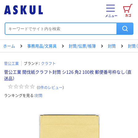
カゴ
メニュー
ホーム
事務用品/文房具
封筒/伝票/帳簿
封筒
封筒（
菅公工業
ブランド：
クラフト
菅公工業 間伐紙クラフト封筒 シ126 角2 100枚 郵便番号枠なし（直
送品）
（
0
件のレビュー
）
ランキングを見る：
封筒