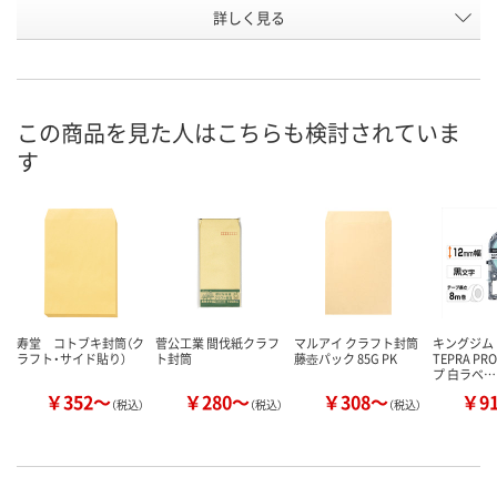
詳しく見る
なし
なし
なし
〒枠
お申込番
WPH2215
WPH2208
WPH2203
号
あり
あり
あり
在庫
この商品を見た人はこちらも検討されていま
す
8月9日（日）
8月9日（日）
8月9日（日）
お届け日
数量
数量
数量
カゴへ
カゴへ
カ
寿堂 コトブキ封筒（ク
菅公工業 間伐紙クラフ
マルアイ クラフト封筒
キングジム
ラフト・サイド貼り）
ト封筒
藤壺パック 85G PK
TEPRA P
プ 白ラベ…
￥352～
￥280～
￥308～
￥9
（税込）
（税込）
（税込）