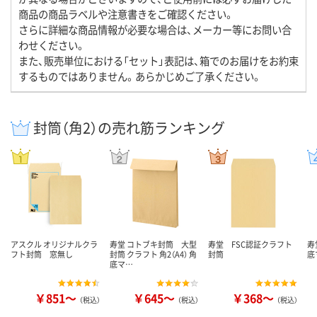
商品の商品ラベルや注意書きをご確認ください。
さらに詳細な商品情報が必要な場合は、メーカー等にお問い合
わせください。
また、販売単位における「セット」表記は、箱でのお届けをお約束
するものではありません。あらかじめご了承ください。
封筒（角2）の売れ筋ランキング
アスクル オリジナルクラ
寿堂 コトブキ封筒 大型
寿堂 FSC認証クラフト
寿
フト封筒 窓無し
封筒 クラフト 角2（A4） 角
封筒
底
底マ…
￥851～
￥645～
￥368～
（税込）
（税込）
（税込）