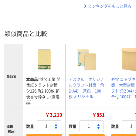
ランキングをもっと見る
類似商品と比較
商品名
本商品：
菅公工業 間
アスクル オリジナ
寿堂 コトブ
伐紙クラフト封筒
ルクラフト封筒 角
筒 大型封筒
シ126 角2 100枚 郵
2（A4） 茶色 100
フト 角2（A4）
便番号枠なし（直送
枚 オリジナル
チ付 10047 
品）
￥3,219
￥851
数量
数量
数量
価格
(税込)