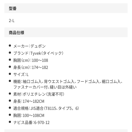
型番
2-L
商品仕様
メーカー：デュポン
ブランド：Tyvek（タイベック）
胸囲（cm）：100～108
身長（cm）：174～182
サイズ：L
機能：袖口ゴム入、背ウエストゴム入、フードゴム入、裾口ゴム入、
ファスナーカバー付、縫い目は外縫い
素材：ポリエチレン（洗濯不可）
身長：174～182CM
適合規格：JIS適合（T8115、タイプ5，6）
胸囲：100～108CM
ナビス品番：6-970-12