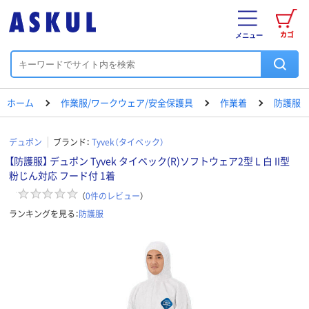
カゴ
メニュー
ホーム
作業服/ワークウェア/安全保護具
作業着
防護服
デュポン
ブランド：
Tyvek（タイベック）
【防護服】 デュポン Tyvek タイベック(R)ソフトウェア2型 L 白 II型
粉じん対応 フード付 1着
（
0
件のレビュー
）
ランキングを見る：
防護服