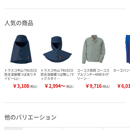
人気の商品
トラスコ中山 TRUSCO
トラスコ中山 TRUSCO
コーコス信岡 コーコス
カーゴパンツ
防炎溶接帽つばありネ
防炎溶接帽つば無し（マ
ブルゾンPー4490 9 Iグ
イビーLL(…
ックスダイ…
リーン…
￥3,108
￥2,994～
￥9,716
￥6,0
（税込）
（税込）
（税込）
他のバリエーション