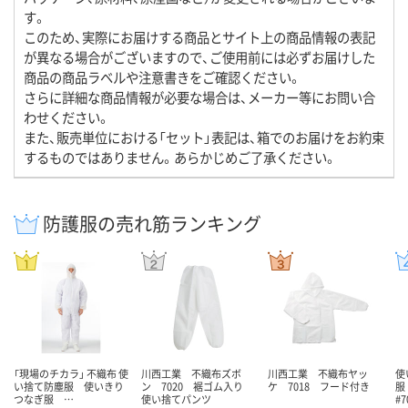
す。
このため、実際にお届けする商品とサイト上の商品情報の表記
が異なる場合がございますので、ご使用前には必ずお届けした
商品の商品ラベルや注意書きをご確認ください。
さらに詳細な商品情報が必要な場合は、メーカー等にお問い合
わせください。
また、販売単位における「セット」表記は、箱でのお届けをお約束
するものではありません。あらかじめご了承ください。
防護服の売れ筋ランキング
「現場のチカラ」 不織布 使
川西工業 不織布ズボ
川西工業 不織布ヤッ
使
い捨て防塵服 使いきり
ン 7020 裾ゴム入り
ケ 7018 フード付き
服
つなぎ服 …
使い捨てパンツ
#