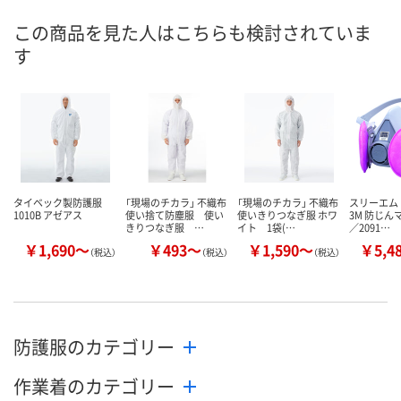
8月11日（火）
8月18日（火）予定
8月18日（火）
お届け日
この商品を見た人はこちらも検討されていま
す
数量
数量
数量
カゴへ
カゴへ
カ
タイベック製防護服
「現場のチカラ」 不織布
「現場のチカラ」 不織布
スリーエム
1010B アゼアス
使い捨て防塵服 使い
使いきりつなぎ服 ホワ
3M 防じんマ
きりつなぎ服 …
イト 1袋(…
／2091…
￥1,690～
￥493～
￥1,590～
￥5,4
（税込）
（税込）
（税込）
防護服のカテゴリー
作業着のカテゴリー