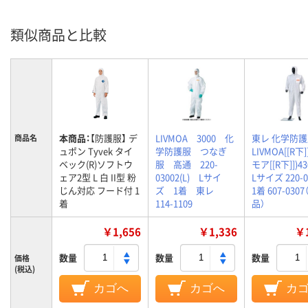
類似商品と比較
本商品：
【防護服】 デ
LIVMOA 3000 化
東レ 化学防
商品名
ュポン Tyvek タイ
学防護服 つなぎ
LIVMOA[[R下
ベック(R)ソフトウ
服 高通 220-
モア[[R下]])43
ェア2型 L 白 II型 粉
03002(L) Lサイ
Lサイズ 220-0
じん対応 フード付 1
ズ 1着 東レ
1着 607-030
着
114-1109
品）
￥1,656
￥1,336
￥1
数量
数量
数量
価格
(税込)
カゴへ
カゴへ
カ