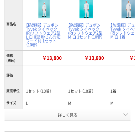
商品名
【防護服】 デュポン
【防護服】 デュポン
【防護服】 デ
Tyvek タイベック
Tyvek タイベック
Tyvek タイ
(R)ソフトウェア2型
(R)ソフトウェア2型
(R)ソフトウ
L 白 II型 粉じん対応
M 白 1セット（10着）
M 白 1着
フード付 1セット
（10着）
価格
￥13,800
￥13,800
￥1
(税込)
評価
1セット（10着）
1セット（10着）
1着
販売単位
L
M
M
サイズ
お申込番
詳しく見る
1779273
1779264
1746432
号
7点
入荷待ち
入荷待ち
在庫