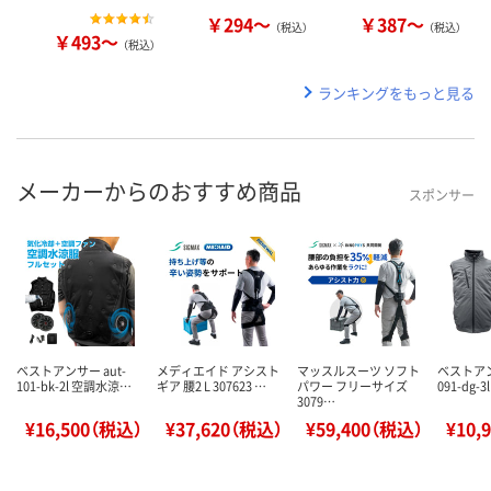
￥294～
￥387～
（税込）
（税込）
￥493～
（税込）
ランキングをもっと見る
メーカーからのおすすめ商品
スポンサー
ベストアンサー aut-
メディエイド アシスト
マッスルスーツ ソフト
ベストアン
101-bk-2l 空調水涼…
ギア 腰2 L 307623 …
パワー フリーサイズ
091-dg-
3079…
¥16,500（税込）
¥37,620（税込）
¥59,400（税込）
¥10,