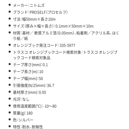
メーカー：ニトムズ
ブランド：PROSELF（プロセルフ）
寸法：幅50mm×長さ10m
サイズ（厚み×幅×長さ）：0.1mm×50mm×10m
材質：基材／ 軟質アルミ箔（0.05mm）、粘着剤／アクリル系、はく
り紙／紙
オレンジブック発注コード：335-5977
トラスコ オレンジブックコード検索対象：トラスコ オレンジブ
ックコード検索対象品
テープ厚さ(mm)：0.1
テープ長さ(m)：10
テープ幅(mm)：50
引張強度(N/25mm)：36.7
基材厚さ(mm)：0.05
光沢：なし
使用温度範囲(℃)：-10～80
質量(g)：180
色：シルバー
特性：耐水、耐候性