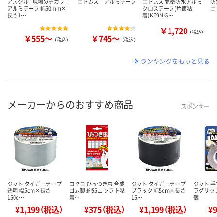
アスクル 「現場のチカラ」
ニトムズ アルミテープ
ニトムズ 気密防水アルミ
防
アルミテープ 幅50mm×
クロステープ(片面粘
ニ
長さ1…
着)KZ9N G…
￥1,720
（税込）
￥555～
￥745～
（税込）
（税込）
ランキングをもっと見る
メーカーからのおすすめ商品
スポンサー
ジット タイガーテープ
コクヨ ひっつき虫 合成
ジット タイガーテープ
ジット 
透明 幅5cm×長さ
ゴム製 約55山 ソフト粘
ブラック 幅5cm×長さ
ラグリップ 
150c…
着…
15…
個
¥1,199（税込）
¥375（税込）
¥1,199（税込）
¥