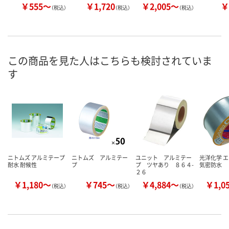
￥555～
￥1,720
￥2,005～
￥
（税込）
（税込）
（税込）
この商品を見た人はこちらも検討されていま
す
ニトムズ アルミテープ
ニトムズ アルミテー
ユニット アルミテー
光洋化学 
耐水 耐候性
プ
プ ツヤあり ８６４-
気密防水
２６
￥1,180～
￥745～
￥4,884～
￥1,0
（税込）
（税込）
（税込）