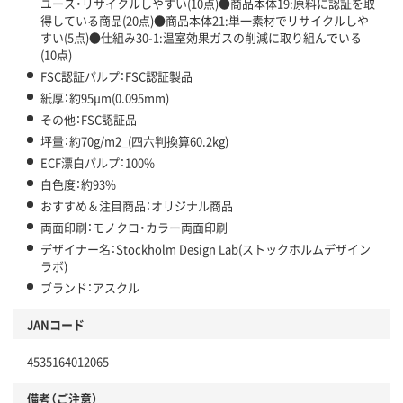
ユース・リサイクルしやすい(10点)●商品本体19:原料に認証を取
得している商品(20点)●商品本体21:単一素材でリサイクルしや
すい(5点)●仕組み30-1:温室効果ガスの削減に取り組んでいる
(10点)
FSC認証パルプ：FSC認証製品
紙厚：約95μm(0.095mm)
その他：FSC認証品
坪量：約70g/m2_(四六判換算60.2kg)
ECF漂白パルプ：100%
白色度：約93%
おすすめ＆注目商品：オリジナル商品
両面印刷：モノクロ・カラー両面印刷
デザイナー名：Stockholm Design Lab(ストックホルムデザイン
ラボ)
ブランド：アスクル
JANコード
4535164012065
備考（ご注意）