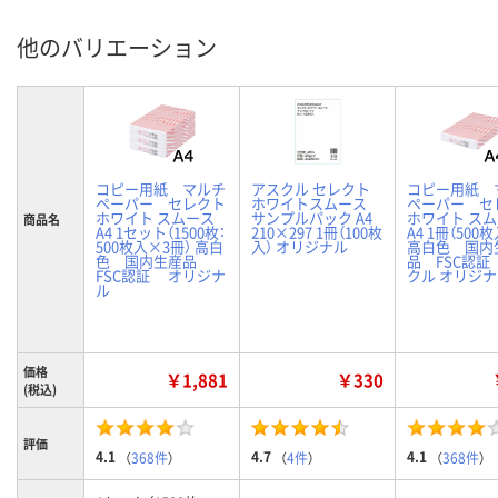
他のバリエーション
コピー用紙 マルチ
アスクル セレクト
コピー用紙 
ペーパー セレクト
ホワイトスムース
ペーパー セ
ホワイト スムース
サンプルパック A4
ホワイト ス
商品名
A4 1セット（1500枚：
210×297 1冊（100枚
A4 1冊（50
500枚入×3冊） 高白
入） オリジナル
高白色 国内
色 国内生産品
品 FSC認証
FSC認証 オリジナ
クル オリジ
ル
価格
￥1,881
￥330
(税込)
評価
4.1
4.7
4.1
（
368件
）
（
4件
）
（
368件
）