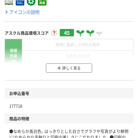
アイコンの説明
45
アスクル商品環境スコア
環境に配慮した材料を使用
容器
包装
省資源・無包装
分別・リサイクルしやすい設計
詳しく見る
環境に配慮した材料を使用
商品
お申込番号
本体
省資源・省エネ・節水
177718
分別・リサイクルしやすい設計
商品の特徴
独自の回収スキームがある
●なめらか高白色。はっきりとした白さでグラフや写真がより鮮明
仕組
アスクルで資源循環している
に!なめらかな手触りと印刷の美しさにこだわりました。●印刷の