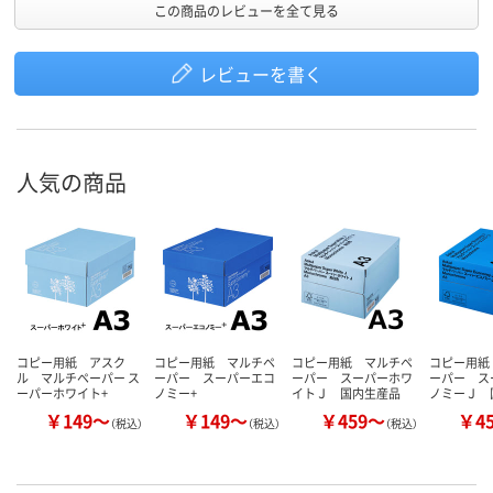
この商品のレビューを全て見る
レビューを書く
人気の商品
コピー用紙 アスク
コピー用紙 マルチペ
コピー用紙 マルチペ
コピー用紙
ル マルチペーパー ス
ーパー スーパーエコ
ーパー スーパーホワ
ーパー ス
ーパーホワイト+
ノミー+
イトＪ 国内生産品
ノミーＪ 
￥149～
￥149～
￥459～
￥4
（税込）
（税込）
（税込）