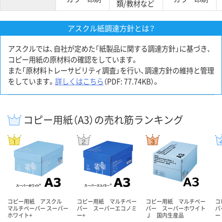
類/教材など
アスクル紙調達方針とは？
アスクルでは、自社が定めた「紙製品に関する調達方針」に基づき、
コピー用紙の原材料の確認をしています。
また「原材料トレーサビリティ調査」を行い、調達方針の維持と管理
をしています。
詳しくはこちら
（PDF: 77.74KB）。
コピー用紙（A3）の売れ筋ランキング
コピー用紙 アスクル
コピー用紙 マルチペー
コピー用紙 マルチペー
コ
マルチペーパー スーパー
パー スーパーエコノミ
パー スーパーホワイト
パ
ホワイト+
ー+
Ｊ 国内生産品
ー