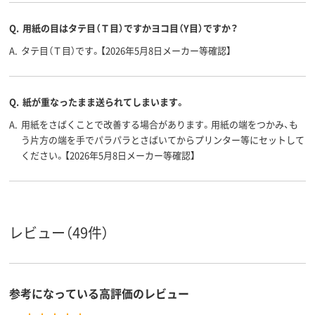
A3 （297 × 420
A3 （297 × 420
A3 (297 × 42
サイズ
Q.
用紙の目はタテ目（Ｔ目）ですかヨコ目（Y目）ですか？
mm）、A3
mm）、A3
A.
タテ目（Ｔ目）です。【2026年5月8日メーカー等確認】
アスクル
商品環境
45
45
70
スコア
Q.
紙が重なったまま送られてしまいます。
A.
用紙をさばくことで改善する場合があります。用紙の端をつかみ、も
う片方の端を手でパラパラとさばいてからプリンター等にセットして
ください。【2026年5月8日メーカー等確認】
レビュー（49件）
参考になっている高評価のレビュー