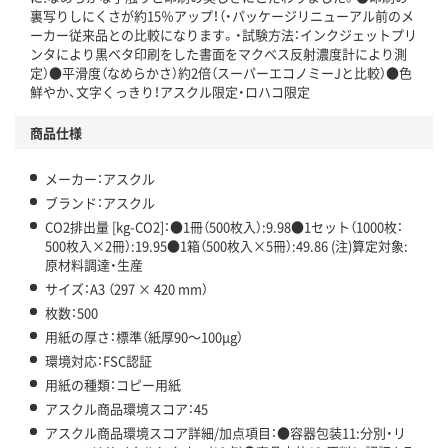
裏写りしにくさが約15％アップ！（・パッケージリニューアル前のメ
温室効果ガスなどの削減
ーカー従来品との比較になります。・試験方法：インクジェットプリ
ンタにより黒ベタ印刷をした書面をマクベス反射濃度計により測
定）●平滑度（なめらかさ）約2倍（スーパーエコノミーJと比較）●色
この商品の環境配慮ポイントです。下記商品詳細「
鮮やか、文字くっきり！アスクル限定・ロハコ限定
アスクル商品環境スコア詳細／加点項目
」で確認できます。
商品仕様
メーカー：アスクル
ブランド：アスクル
CO2排出量 [kg-CO2]：●1冊（500枚入）:9.98●1セット（1000枚：
500枚入×2冊）:19.95●1箱（500枚入×5冊）:49.86 (注)算定対象:
原材料調達・生産
サイズ：A3 （297 × 420 mm）
枚数：500
用紙の厚さ：標準（紙厚90～100μg）
環境対応：FSC認証
用紙の種類：コピー用紙
アスクル商品環境スコア：45
アスクル商品環境スコア詳細/加点項目：●容器包装11:分別・リ