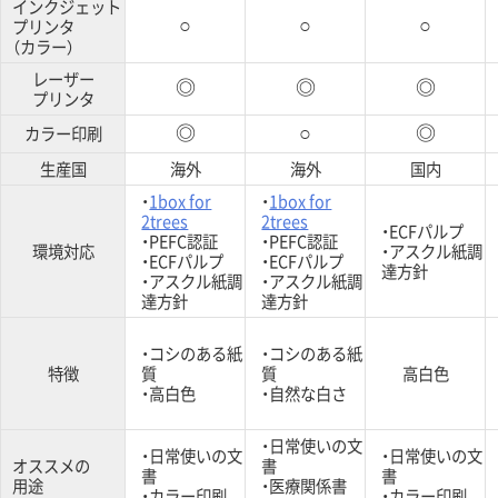
インクジェット
プリンタ
○
○
○
（カラー）
レーザー
◎
◎
◎
プリンタ
カラー印刷
◎
○
◎
生産国
海外
海外
国内
・
1box for
・
1box for
2trees
2trees
・ECFパルプ
・PEFC認証
・PEFC認証
環境対応
・アスクル紙調
・ECFパルプ
・ECFパルプ
達方針
・アスクル紙調
・アスクル紙調
達方針
達方針
・コシのある紙
・コシのある紙
特徴
質
質
高白色
・高白色
・自然な白さ
・日常使いの文
・日常使いの文
・日常使いの文
オススメの
書
書
書
用途
・医療関係書
・カラー印刷
・カラー印刷