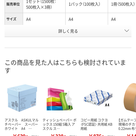
1セット（1500枚：
1パック（100枚入）
1冊（500枚入）
販売単位
500枚入×3冊）
A4
A4
A4
サイズ
お申込番
詳しく見る
554869
2371797
177692
号
あり
あり
あり
在庫
8月10日（月）
8月10日（月）
8月10日（月）
お届け日
この商品を見た人はこちらも検討されていま
す
数量
数量
数量
カゴへ
カゴへ
カ
アスクル ASKULマル
ティッシュペーパー ボ
コピー用紙 コクヨ
【ガムテー
チペーパー スーパー
ックス 150組 5箱入 ア
〈FSC認証〉 共用紙 KB
現場のチカ
ホワイト A4 …
スクル ス…
用紙
0.22mm 
￥639～
￥328～
￥876～
￥1