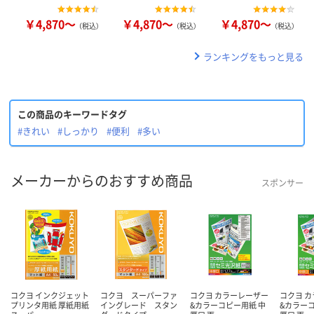
￥4,870～
￥4,870～
￥4,870～
（税込）
（税込）
（税込）
ランキングをもっと見る
この商品のキーワードタグ
#きれい
#しっかり
#便利
#多い
メーカーからのおすすめ商品
スポンサー
コクヨ インクジェット
コクヨ スーパーファ
コクヨ カラーレーザー
コクヨ 
プリンタ用紙 厚紙用紙
イングレード スタン
&カラーコピー用紙 中
&カラー