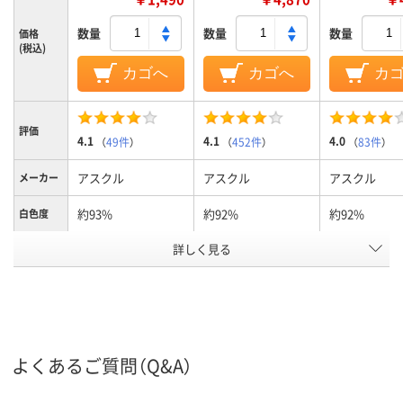
数量
数量
数量
価格
(税込)
カゴへ
カゴへ
カ
評価
4.1
4.1
4.0
（
49件
）
（
452件
）
（
83件
）
アスクル
アスクル
アスクル
メーカー
約93%
約92%
約92%
白色度
詳しく見る
標準（紙厚90～
約90μm(0.09mm)
約90μm(0.09
用紙の厚
さ
100μg）
FSC認証
PEFC認証
FSC認証
環境対応
コピー用紙
コピー用紙
コピー用紙
用紙の種
類
よくあるご質問（Q&A）
500、500枚
500、500枚
500、500枚
枚数