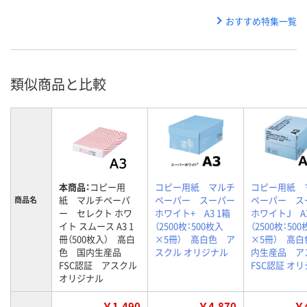
おすすめ特集一覧
類似商品と比較
本商品：
コピー用
コピー用紙 マルチ
コピー用紙 
紙 マルチペーパ
ペーパー スーパー
ペーパー ス
商品名
ー セレクト ホワ
ホワイト+ A3 1箱
ホワイトJ A3
イト スムース A3 1
（2500枚：500枚入
（2500枚：50
冊（500枚入） 高白
×5冊） 高白色 ア
×5冊） 高白
色 国内生産品
スクル オリジナル
内生産品 ア
FSC認証 アスクル
FSC認証 オ
オリジナル
￥1,490
￥4,870
￥4