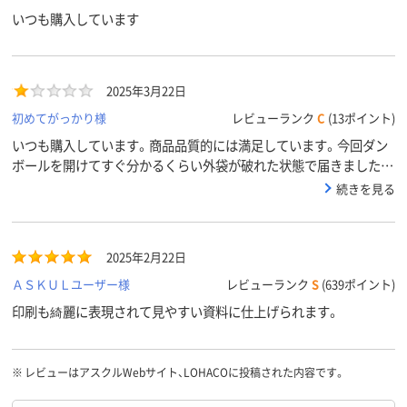
いつも購入しています
2025年3月22日
初めてがっかり様
レビューランク
C
(13ポイント)
いつも購入しています。商品品質的には満足しています。今回ダン
ボールを開けてすぐ分かるくらい外袋が破れた状態で届きました。
それも結構な破損具合です。一冊の重さが割とあるのに対して外袋
続きを見る
が薄めなので、段ボールに入れる際に破けたのかなと想像はできま
すが、「気づかなかった」では済まされない程度の破損具合でした。
中のA3用紙本体自体は汚れ等無いようなので、返品も面倒なのでし
2025年2月22日
ませんが、次回からはこの様な事がないようにしてもらいたいで
す。
ＡＳＫＵＬユーザー様
レビューランク
S
(639ポイント)
印刷も綺麗に表現されて見やすい資料に仕上げられます。
※
レビューはアスクルWebサイト、LOHACOに投稿された内容です。