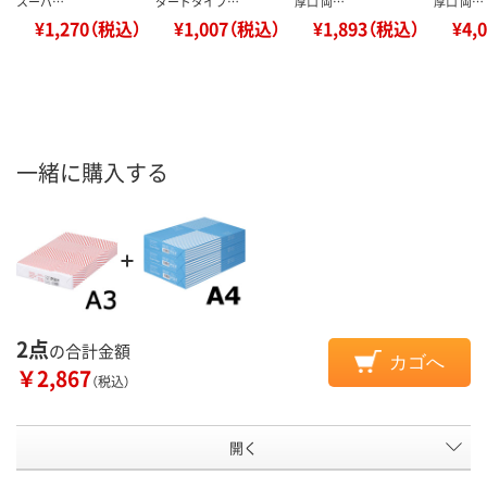
スーパ…
ダードタイプ…
厚口 両…
厚口 両…
¥1,270（税込）
¥1,007（税込）
¥1,893（税込）
¥4,
一緒に購入する
2点
の合計金額
カゴへ
￥2,867
（税込）
開く