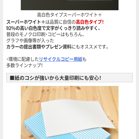
高白色タイプスーパーホワイト＋
スーパーホワイト＋
は品質に自信の
高白色タイプ！
92%の高い白色度で文字がくっきり読みやすく、
普段のモノクロ印刷・コピーはもちろん、
グラフや画像等が入った
カラーの提出書類やプレゼン資料
にもオススメです。
・環境に配慮した
リサイクルコピー用紙
も
多数ラインナップ！
■紙のコシが強いから大量印刷にも安心！