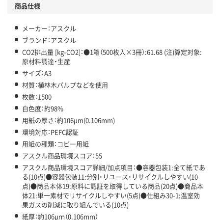
商品仕様
独自の回収スキームがある
メーカー：アスクル
仕組
アスクルで資源循環している
ブランド：アスクル
CO2排出量 [kg-CO2]：●1箱（500枚入×3冊）:61.68 (注)算定対象:
温室効果ガスなどの削減
原材料調達・生産
サイズ：A3
この商品の環境配慮ポイントです。下記商品詳細「
材質：植林木パルプなどを使用
アスクル商品環境スコア詳細／加点項目
」で確認できます。
枚数：1500
白色度：約98%
用紙の厚さ：約106μm(0.106mm)
環境対応：PEFC認証
用紙の種類：コピー用紙
アスクル商品環境スコア：55
アスクル商品環境スコア詳細/加点項目：●容器包装1:全て紙であ
る(10点)●容器包装11:分別・リユース・リサイクルしやすい(10
点)●商品本体19:原料に認証を取得している商品(20点)●商品本
体21:単一素材でリサイクルしやすい(5点)●仕組み30-1:温室効
果ガスの削減に取り組んでいる(10点)
紙厚：約106μｍ（0.106mm）