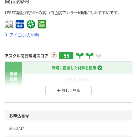
商品説明
【PEFC認証】約98%の高い白色度でカラー印刷にもおすすめです。
アイコンの説明
55
アスクル商品環境スコア
環境に配慮した材料を使用
容器
包装
省資源・無包装
詳しく見る
分別・リサイクルしやすい設計
環境に配慮した材料を使用
商品
お申込番号
本体
省資源・省エネ・節水
2020737
分別・リサイクルしやすい設計