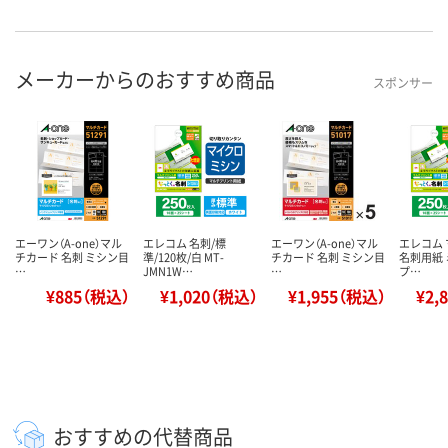
メーカーからのおすすめ商品
スポンサー
エーワン（A-one）マル
エレコム 名刺/標
エーワン（A-one）マル
エレコム
チカード 名刺 ミシン目
準/120枚/白 MT-
チカード 名刺 ミシン目
名刺用紙 
…
JMN1W…
…
プ…
¥885（税込）
¥1,020（税込）
¥1,955（税込）
¥2,
おすすめの代替商品