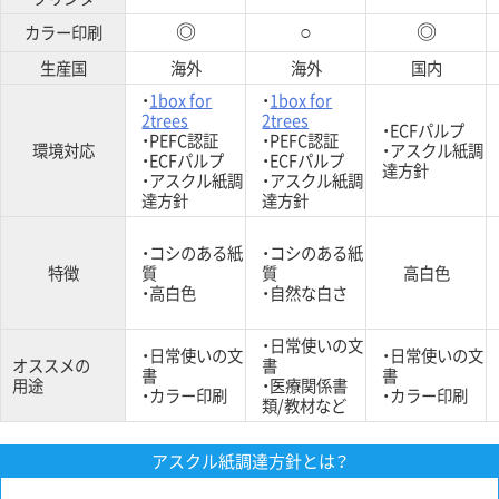
カラー印刷
◎
○
◎
生産国
海外
海外
国内
・
1box for
・
1box for
2trees
2trees
・ECFパルプ
・PEFC認証
・PEFC認証
環境対応
・アスクル紙調
・ECFパルプ
・ECFパルプ
達方針
・アスクル紙調
・アスクル紙調
達方針
達方針
・コシのある紙
・コシのある紙
特徴
質
質
高白色
・高白色
・自然な白さ
・日常使いの文
・日常使いの文
・日常使いの文
オススメの
書
書
書
用途
・医療関係書
・カラー印刷
・カラー印刷
類/教材など
アスクル紙調達方針とは？