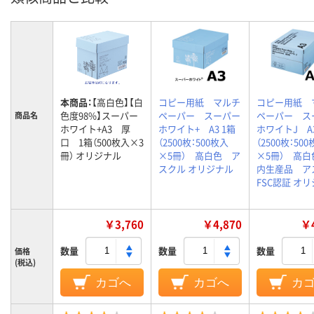
本商品：
【高白色】【白
コピー用紙 マルチ
コピー用紙 
色度98%】スーパー
ペーパー スーパー
ペーパー ス
商品名
ホワイト+A3 厚
ホワイト+ A3 1箱
ホワイトJ A3
口 1箱（500枚入×3
（2500枚：500枚入
（2500枚：50
冊） オリジナル
×5冊） 高白色 ア
×5冊） 高白
スクル オリジナル
内生産品 ア
FSC認証 オ
￥3,760
￥4,870
￥4
数量
数量
数量
価格
(税込)
カゴへ
カゴへ
カ