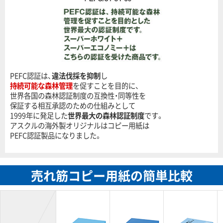
PEFC認証は、
違法伐採を抑制
し
持続可能な森林管理
を促すことを目的に、
世界各国の森林認証制度の互換性・同等性を
保証する相互承認のための仕組みとして
1999年に発足した
世界最大の森林認証制度
です。
アスクルの海外製オリジナルはコピー用紙は
PEFC認証製品になりました。
売れ筋コピー用紙の簡単比較