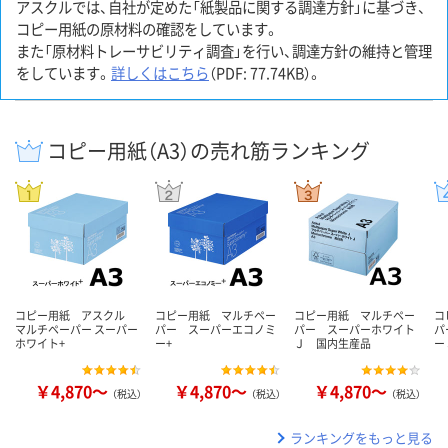
アスクルでは、自社が定めた「紙製品に関する調達方針」に基づき、
コピー用紙の原材料の確認をしています。
また「原材料トレーサビリティ調査」を行い、調達方針の維持と管理
をしています。
詳しくはこちら
（PDF: 77.74KB）。
コピー用紙（A3）の売れ筋ランキング
コピー用紙 アスクル
コピー用紙 マルチペー
コピー用紙 マルチペー
コ
マルチペーパー スーパー
パー スーパーエコノミ
パー スーパーホワイト
パ
ホワイト+
ー+
Ｊ 国内生産品
ー
￥4,870～
￥4,870～
￥4,870～
（税込）
（税込）
（税込）
ランキングをもっと見る