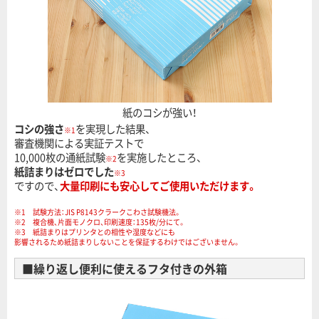
紙のコシが強い！
コシの強さ
を実現した結果、
※1
審査機関による実証テストで
10,000枚の通紙試験
を実施したところ、
※2
紙詰まりはゼロでした
※3
ですので、
大量印刷にも安心してご使用いただけます。
※1 試験方法：JIS P8143クラークこわさ試験機法。
※2 複合機、片面モノクロ、印刷速度：135枚/分にて。
※3 紙詰まりはプリンタとの相性や湿度などにも
影響されるため紙詰まりしないことを保証するわけではございません。
■繰り返し便利に使えるフタ付きの外箱