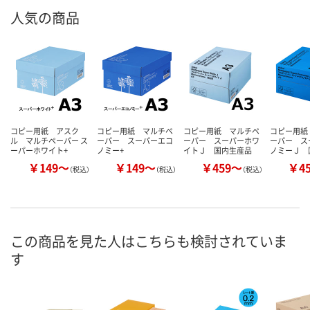
人気の商品
コピー用紙 アスク
コピー用紙 マルチペ
コピー用紙 マルチペ
コピー用紙
ル マルチペーパー ス
ーパー スーパーエコ
ーパー スーパーホワ
ーパー ス
ーパーホワイト+
ノミー+
イトＪ 国内生産品
ノミーＪ 
￥149～
￥149～
￥459～
￥4
（税込）
（税込）
（税込）
この商品を見た人はこちらも検討されていま
す