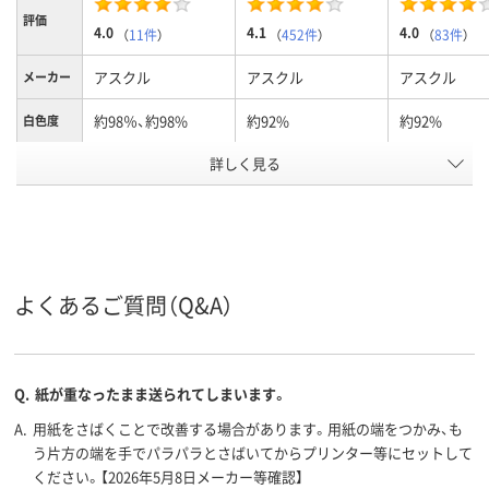
評価
4.0
4.1
4.0
（
11件
）
（
452件
）
（
83件
）
アスクル
アスクル
アスクル
メーカー
約98％、約98%
約92%
約92%
白色度
詳しく見る
約106μm(0.106mm)
約90μm(0.09mm)
約90μm(0.09
用紙の厚
さ
PEFC認証
PEFC認証
FSC認証
環境対応
コピー用紙
コピー用紙
コピー用紙
用紙の種
類
よくあるご質問（Q&A）
1500
500、500枚
500、500枚
枚数
A3
A3 （297 × 420
A3 (297 × 42
サイズ
Q.
紙が重なったまま送られてしまいます。
mm）、A3
A.
用紙をさばくことで改善する場合があります。用紙の端をつかみ、も
アスクル
う片方の端を手でパラパラとさばいてからプリンター等にセットして
商品環境
55
45
70
ください。【2026年5月8日メーカー等確認】
スコア