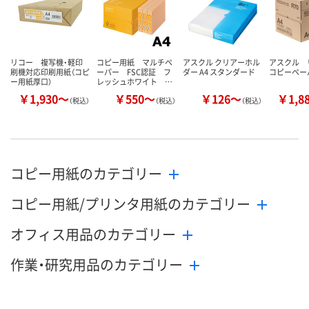
リコー 複写機・軽印
コピー用紙 マルチペ
アスクル クリアーホル
アスクル 
刷機対応印刷用紙（コピ
ーパー FSC認証 フ
ダー A4 スタンダード
コピーペー
ー用紙厚口）
レッシュホワイト …
￥1,930～
￥550～
￥126～
￥1,8
（税込）
（税込）
（税込）
コピー用紙のカテゴリー
コピー用紙/プリンタ用紙のカテゴリー
オフィス用品のカテゴリー
作業・研究用品のカテゴリー