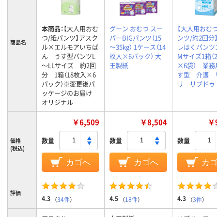
本商品：
【大人用おむ
グーン おむつ スー
【大人用おむつ
つ/紙パンツ】アスク
パーBIGパンツ（15
ンツ/約2回分
商品名
ル×エルモアいちば
～35kg） 1ケース（14
レはくパンツ
ん うす型パンツL
枚入×6パック） 大
Mサイズ1箱（
～LLサイズ 約2回
王製紙
×6袋） 業務
分 1箱（18枚入×6
す型 介護 
パック）※変更後パ
リ リブドゥ
ッケージのお届け
オリジナル
￥6,509
￥8,504
￥9
数量
数量
数量
価格
(税込)
カゴへ
カゴへ
カ
評価
4.3
4.5
4.3
（
34件
）
（
18件
）
（
3件
）