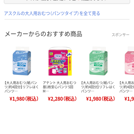
アスクルの大人用おむつ（パンツタイプ）を全て見る
メーカーからのおすすめ商品
スポンサー
【大人用おむつ/紙パン
アテント 大人用おむつ
【大人用おむつ/紙パン
【大人用
ツ/約4回分】リフレはく
昼1枚安心パンツ 5回
ツ/約4回分】リフレはく
ツ/約4回
パンツ…
M…
パンツ…
パンツ…
¥1,980（税込）
¥2,280（税込）
¥1,980（税込）
¥1,