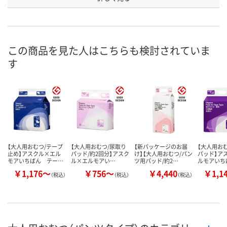
1602361
1602352
1792936
号
あり
あり
あり
在庫
8月10日（月）
8月10日（月）
8月10日（月）
お届け日
この商品を見た人はこちらも検討されていま
す
数量
数量
数量
カゴへ
カゴへ
カ
【大人用おむつ/テープ
【大人用おむつ/尿取り
【新パッケージのお届
【大人用お
止め】アスクル×エル
パッド/約2回分】アスク
け】【大人用おむつ/パン
パッド】ア
モアいちばん テー…
ル×エルモアい…
ツ用パッド/約2…
ルモアいち
￥1,176～
￥756～
￥4,440
￥1,1
（税込）
（税込）
（税込）