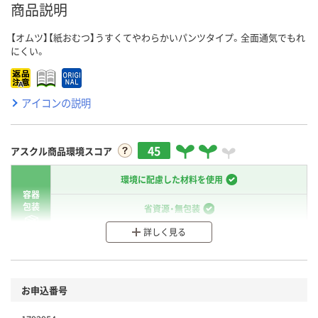
商品説明
【オムツ】【紙おむつ】うすくてやわらかいパンツタイプ。全面通気でもれ
にくい。
アイコンの説明
45
アスクル商品環境スコア
環境に配慮した材料を使用
容器
包装
省資源・無包装
詳しく見る
分別・リサイクルしやすい設計
環境に配慮した材料を使用
商品
お申込番号
本体
省資源・省エネ・節水