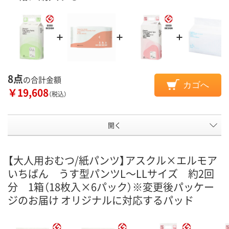
8点
の合計金額
カゴへ
￥19,608
（税込）
開く
【大人用おむつ/紙パンツ】アスクル×エルモア
いちばん うす型パンツL～LLサイズ 約2回
分 1箱（18枚入×6パック）※変更後パッケー
ジのお届け オリジナルに対応するパッド