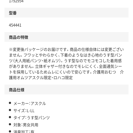
1792954
分別・リサイクルしやすい設計
型番
独自の回収スキームがある
454441
仕組
アスクルで資源循環している
商品の特徴
温室効果ガスなどの削減
※変更後パッケージのお届けです。商品の仕様自体には変更ござい
ません。フワッとやわらかく、下着のようなはき心地のうす型パン
この商品の環境配慮ポイントです。下記商品詳細「
ツ（大人用紙パンツ・紙オムツ）。うす型なのでモコモコした着用感
アスクル商品環境スコア詳細／加点項目
」で確認できます。
がありません。立体ギャザー付きなのでモレにくく、全面通気シー
トを採用しているためムレにくいので安心です。介護用おむつ 介
護用オムツアスクル限定・ロハコ限定
商品仕様
メーカー：アスクル
サイズ：L-LL
タイプ：うす型パンツ
対象：男女共用
消臭加工：有