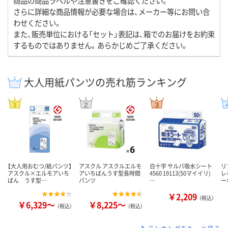
商品の商品ラベルや注意書きをご確認ください。
さらに詳細な商品情報が必要な場合は、メーカー等にお問い合
わせください。
また、販売単位における「セット」表記は、箱でのお届けをお約束
するものではありません。あらかじめご了承ください。
大人用紙パンツの売れ筋ランキング
【大人用おむつ/紙パンツ】
アスクル アスクルエルモ
白十字 サルバ吸水シート
リ
アスクル×エルモアいち
アいちばんうす型長時間
4560 19113(50マイイリ)
レ
ばん うす型…
パンツ
…
ー
￥2,209
（税込）
￥6,329～
￥8,225～
（税込）
（税込）