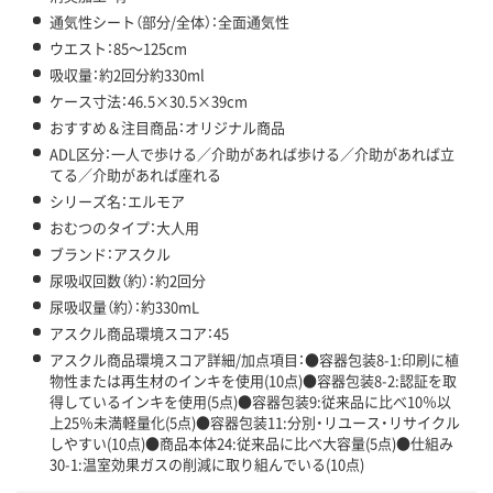
通気性シート（部分/全体）：全面通気性
ウエスト：85～125cm
吸収量：約2回分約330ml
ケース寸法：46.5×30.5×39cm
おすすめ＆注目商品：オリジナル商品
ADL区分：一人で歩ける／介助があれば歩ける／介助があれば立
てる／介助があれば座れる
シリーズ名：エルモア
おむつのタイプ：大人用
ブランド：アスクル
尿吸収回数（約）：約2回分
尿吸収量（約）：約330mL
アスクル商品環境スコア：45
アスクル商品環境スコア詳細/加点項目：●容器包装8-1:印刷に植
物性または再生材のインキを使用(10点)●容器包装8-2:認証を取
得しているインキを使用(5点)●容器包装9:従来品に比べ10％以
上25％未満軽量化(5点)●容器包装11:分別・リユース・リサイクル
しやすい(10点)●商品本体24:従来品に比べ大容量(5点)●仕組み
30-1:温室効果ガスの削減に取り組んでいる(10点)