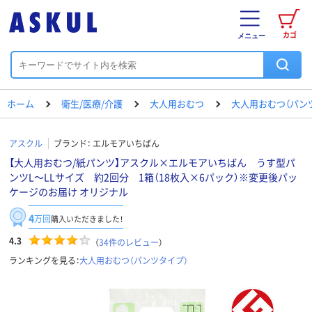
カゴ
メニュー
ホーム
衛生/医療/介護
大人用おむつ
大人用おむつ（パン
アスクル
ブランド：
エルモアいちばん
【大人用おむつ/紙パンツ】アスクル×エルモアいちばん うす型パ
ンツL～LLサイズ 約2回分 1箱（18枚入×6パック）※変更後パッ
ケージのお届け オリジナル
4
万回
購入いただきました！
4.3
（
34
件のレビュー
）
ランキングを見る：
大人用おむつ（パンツタイプ）