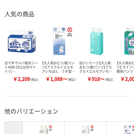
人気の商品
白十字 サルバ吸水シー
【大人用おむつ/紙パン
旧パッケージ【大人用
【大人用お
ト4560 19113(50マイ
ツ】アスクル×エルモ
おむつ/紙パンツ】アス
ツ】 ライフ
イリ)…
アいちばん うす型…
クル×エルモアいち…
軽快パンツ 
￥2,209
￥1,088～
￥918～
￥2,0
（税込）
（税込）
（税込）
他のバリエーション