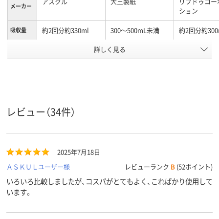
アスクル
大王製紙
リブドゥコー
メーカー
ション
約2回分約330ml
300～500mL未満
約2回分約300
吸収量
詳しく見る
男女共用
男女共用
男女共用
対象
アスクル
商品環境
45
スコア
レビュー（34件）
2025年7月18日
ＡＳＫＵＬユーザー様
レビューランク
B
(52ポイント)
いろいろ比較しましたが、コスパがとてもよく、こればかり使用して
います。