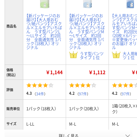
【新パッケージのお
【新パッケージのお
【大人用おむつ
届け】【大人用おむ
届け】【大人用おむ
ンツ】アスク
つ/紙パンツ】アスク
つ/紙パンツ】アスク
ルモアいちば
商品名
ル×エルモアいちば
ル×エルモアいちば
す型パンツM
ん うす型パンツL
ん うす型パンツM
イズ 約2回
～LLサイズ 約2回
～Lサイズ 約2回
（20枚×6パッ
分 全面通気性 1パ
分 全面通気性 1パ
※変更後パッ
ック（18枚入） オリ
ック（20枚入） オリ
のお届け オ
ジナル
ジナル
ル
うす型パンツ
大人用
タイプ 1 位
ツ 1 位
価格
￥1,144
￥1,112
￥6
(税込)
評価
4.3
4.2
4.2
（
34件
）
（
97件
）
（
97件
）
1箱（20枚入×
1パック（18枚入）
1パック（20枚入）
販売単位
ク）
L-LL
M-L
M-L
サイズ
お申込番
詳しく見る