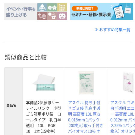
おすすめ特集一覧
類似商品と比較
本商品：
伊藤忠リー
アスクル 持ち手付
アスクル ゴミ
商品名
テイルリンク 小型
きゴミ袋 乳白半透
白半透明 エ
ゴミ箱用ポリ袋 ロ
明 高密度 10L 厚さ
ー 高密度 10L
ールタイプ 乳白半
0.018mm 1パック
0.012mm 
透明 10L KGR-
（30枚入）取っ手付き
ス25% 1パック
10 1本（15枚巻）
バイオマス10% オ
枚入） オリジ