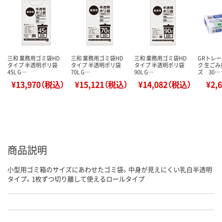
三和 業務用ゴミ袋HD
三和 業務用ゴミ袋HD
三和 業務用ゴミ袋HD
GRトレ
タイプ 半透明ポリ袋
タイプ 半透明ポリ袋
タイプ 半透明ポリ袋
ク 生ご
45L G…
70L G…
90L G…
ズ 30…
¥13,970（税込）
¥15,121（税込）
¥14,082（税込）
¥2,
商品説明
小型用ゴミ箱のサイズにあわせたゴミ袋。中身が見えにくい乳白半透明
タイプ。1枚ずつ切り離して使えるロールタイプ