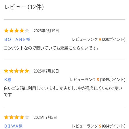
低密度ポリエチレ
HDPE+バイオマスポ
高密度ポリエ
レビュー（12件）
ン、LDPE（ツルツル
リ、HDPE（カサカサ
ン、HDPE（カ
タイプ）、低密度ポリ
タイプ）
タイプ）
材質
エチレン、LDPE（ツ
ルツルタイプ）
2025年9月19日
クリア(透明・半透明)
ホワイト系
クリア(透明・
カラーグ
ＢＯＴＡＮ８様
レビューランク
A
(220ポイント)
ループ
系
系、ホワイト
コンパクトなので置いていても邪魔にならないです。
アスクル
商品環境
55
65
スコア
2025年7月18日
Ｋ様
レビューランク
S
(1045ポイント)
白いゴミ箱に利用しています。丈夫だし、中が見えにくいので良い
です
2025年7月5日
ＢＩＷＡ様
レビューランク
S
(684ポイント)