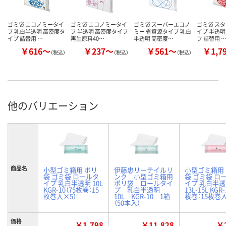
ゴミ袋 エコノミータイ
ゴミ袋 エコノミータイ
ゴミ袋 スーパーエコノ
ゴミ袋 ス
プ 乳白半透明 高密度タ
プ 半透明 高密度タイプ
ミー 省資源タイプ 乳白
イプ 半透明
イプ 詰替用 …
再生原料40…
半透明 高密度…
プ 詰替用 
￥616～
￥237～
￥561～
￥1,7
（税込）
（税込）
（税込）
他のバリエーション
商品名
小型ゴミ箱用 ポリ
伊藤忠リーテイルリ
小型ゴミ箱用
袋 ゴミ袋 ロールタ
ンク 小型ゴミ箱用
袋 ゴミ袋 ロ
イプ 乳白半透明 10L
ポリ袋 ロールタイ
イプ 乳白半
KGR-10（75枚巻：15
プ 乳白半透明
13L-15L KGR-
枚巻入×5）
10L KGR-10 1箱
枚巻：15枚巻入
（50本入）
価格
￥1,798
￥11,828
￥2