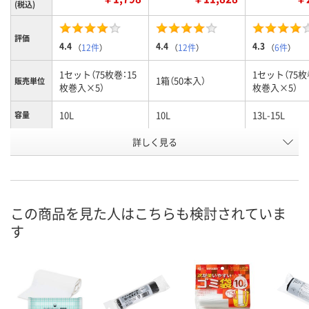
(税込)
評価
4.4
4.4
4.3
（
12件
）
（
12件
）
（
6件
）
1セット（75枚巻：15
1セット（75枚
1箱（50本入）
販売単位
枚巻入×5）
枚巻入×5）
10L
10L
13L-15L
容量
お申込番
詳しく見る
HE62350
1945786
HE62481
号
あり
4点
あり
在庫
8月7日（金）
8月7日（金）
8月7日（金）
お届け日
この商品を見た人はこちらも検討されていま
す
数量
数量
数量
カゴへ
カゴへ
カ