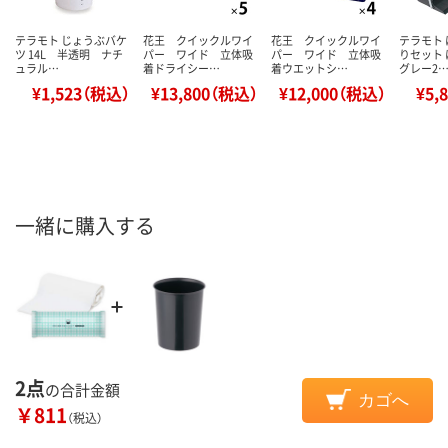
テラモト じょうぶバケ
花王 クイックルワイ
花王 クイックルワイ
テラモト
ツ 14L 半透明 ナチ
パー ワイド 立体吸
パー ワイド 立体吸
りセット
ュラル…
着ドライシー…
着ウエットシ…
グレー2
¥1,523（税込）
¥13,800（税込）
¥12,000（税込）
¥5,
一緒に購入する
2点
の合計金額
カゴへ
￥811
（税込）