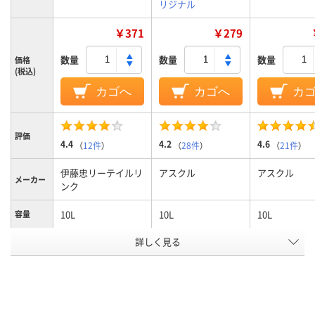
リジナル
￥371
￥279
数量
数量
数量
価格
(税込)
カゴへ
カゴへ
カ
評価
4.4
4.2
4.6
（
12件
）
（
28件
）
（
21件
）
伊藤忠リーテイルリ
アスクル
アスクル
メーカー
ンク
10L
10L
10L
容量
ゴミ袋カ
詳しく見る
半透明
半透明
白半透明
ラー
1パック
15
30
30
あたり枚
数