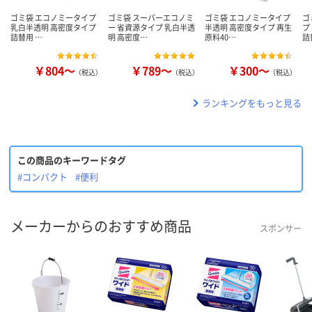
ゴミ袋 エコノミータイプ
ゴミ袋 スーパーエコノミ
ゴミ袋 エコノミータイプ
ゴ
乳白半透明 高密度タイプ
ー 省資源タイプ 乳白半透
半透明 高密度タイプ 再生
プ
詰替用 …
明 高密度…
原料40…
詰
￥804～
￥789～
￥300～
（税込）
（税込）
（税込）
ランキングをもっと見る
この商品のキーワードタグ
#コンパクト
#便利
メーカーからのおすすめ商品
スポンサー