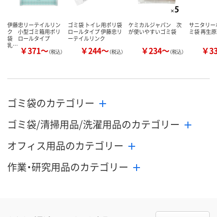
伊藤忠リーテイルリン
ゴミ袋 トイレ用ポリ袋
ケミカルジャパン 次
サニタリーポ
ク 小型ゴミ箱用ポリ
ロールタイプ 伊藤忠リ
が使いやすいゴミ袋
ミ袋 再生原
袋 ロールタイプ
ーテイルリンク
乳…
￥371～
￥244～
￥234～
￥3
（税込）
（税込）
（税込）
ゴミ袋のカテゴリー
ゴミ袋/清掃用品/洗濯用品のカテゴリー
オフィス用品のカテゴリー
作業・研究用品のカテゴリー