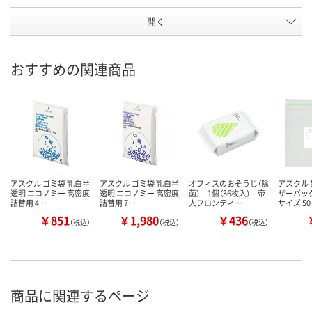
開く
おすすめの関連商品
アスクル ゴミ袋 乳白半
アスクル ゴミ袋 乳白半
オフィスのおそうじ（除
アスクル 
透明 エコノミー 高密度
透明 エコノミー 高密度
菌） 1個（36枚入） 帝
ザーバッグ
詰替用 4…
詰替用 7…
人フロンティ…
サイズ 5
￥851
￥1,980
￥436
（税込）
（税込）
（税込）
商品に関連するページ