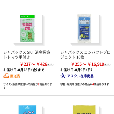
ジャパックス SKT 消臭袋策
ジャパックス コンパクトプロ
トドマツ手付き
ジェクト 10枚
￥237
￥426
￥255
￥16,919
お届け日：
8月28日（金）まで
お届け日：
8月9日（日）
直送品
アスクル在庫商品
サイズ・販売単位違いの商品が
2
商品ありま
容量・販売単位違いの商品が
4
商品あります
す