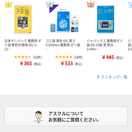
日本サニパック 業務用 ポ
ゴミ袋 青色 45L 厚さ
ジャパックス 業務用ポリ
ジ
リ袋 黄色半透明 45L G-
0.024mm 業務用 ポリ袋
袋 45L10枚 青 厚み
袋
22…
…
0.04m…
0.
￥445
(
16件
)
(
18件
)
（税込）
￥365
￥533
（税込）
（税込）
ランキング一覧
アスクルについて
お気軽にご質問ください。