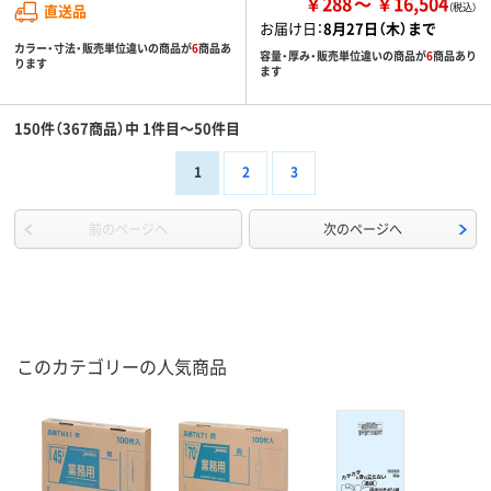
￥288
￥16,504
直送品
お届け日：
8月27日（木）まで
カラー・寸法・販売単位違いの商品が
6
商品あ
容量・厚み・販売単位違いの商品が
6
商品あり
ります
ます
150件（367商品）中 1件目～50件目
1
2
3
前のページへ
次のページへ
このカテゴリーの人気商品