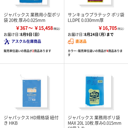
ジャパックス 業務用小型ポリ
サンキョウプラテック ポリ袋
袋 20枚 厚み0.025mm
LLDPE 0.030mm厚
￥367
￥15,458
￥16,705
（税込）
お届け日：
8月9日（日）
お届け日：
8月24日（月）まで
アスクル在庫商品
直送品
販売単位違いの商品が
2
商品あります
カラー・販売単位違いの商品が
4
商品ありま
す
ジャパックス HD規格袋 紐付
ジャパックス 業務用ポリ袋
き HKB
MAX 20L 10枚 厚み0.015mm