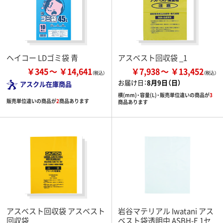
ヘイコー LDゴミ袋 青
アスベスト回収袋 _1
￥345
￥14,641
￥7,938
￥13,452
お届け日：
8月9日（日）
アスクル在庫商品
横(mm)・容量(L)・販売単位違いの商品が
3
販売単位違いの商品が
2
商品あります
商品あります
アスベスト回収袋 アスベスト
岩谷マテリアル Iwatani アス
回収袋
ベスト袋透明中 ASBH-E 1セ