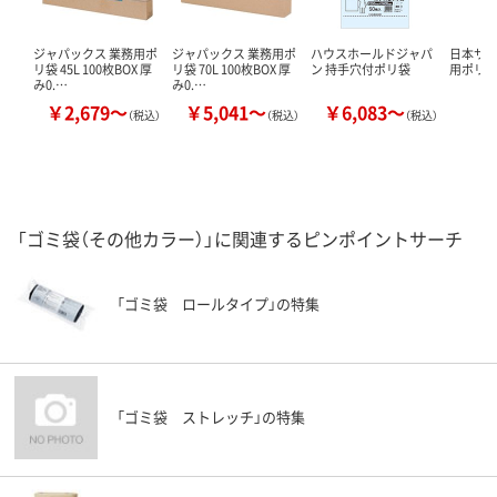
ジャパックス 業務用ポ
ジャパックス 業務用ポ
ハウスホールドジャパ
日本サ
リ袋 45L 100枚BOX 厚
リ袋 70L 100枚BOX 厚
ン 持手穴付ポリ袋
用ポリ
み0.…
み0.…
￥2,679～
￥5,041～
￥6,083～
￥
（税込）
（税込）
（税込）
「ゴミ袋（その他カラー）」に関連するピンポイントサーチ
「ゴミ袋 ロールタイプ」の特集
「ゴミ袋 ストレッチ」の特集