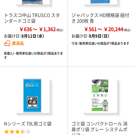
トラスコ中山 TRUSCO スタ
ジャパックス HD規格袋 紐付
ンダードゴミ袋
き 200枚 青
￥636
￥1,362
￥561
￥20,244
お届け日：
8月12日（水）
お届け日：
8月9日（日）
直送品
寸法・販売単位違いの商品が
7
商品あります
容量(L)・販売単位違いの商品が
3
商品ありま
す
Nシリーズ 70L用ゴミ袋
ゴミ袋 コンパクトロール 消
臭ポリ袋 グレー システムポ
リマー