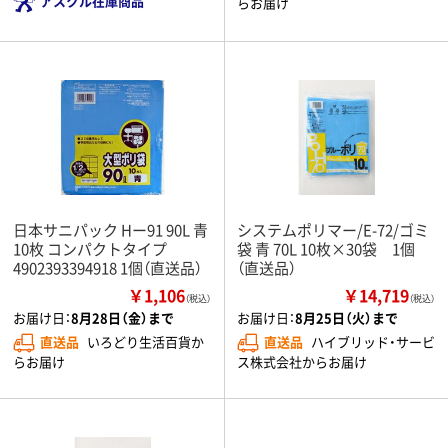
アスクル在庫商品
らお届け
日本サニパック Hー91 90L 青
システムポリマー/E-72/ゴミ
10枚 コンパクトタイプ
袋 青 70L 10枚×30袋 1個
4902393394918 1個（直送品）
（直送品）
￥1,106
￥14,719
（税込）
（税込）
お届け日：
8月28日（金）まで
お届け日：
8月25日（火）まで
直送品
いろどり生活百貨か
直送品
ハイブリッド・サービ
らお届け
ス株式会社からお届け