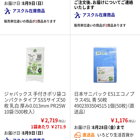
ご注文後、お届けについてご連絡
お届け日：
8月9日（日）
いたします
アスクル在庫商品
アスクル在庫商品
販売単位違いの商品が
2
商品あります
販売単位違いの商品が
2
商品あります
ジャパックス 手付きポリ袋コ
日本サニパック E51エコノプ
ンパクトタイプ SSSサイズ50
ラス45L 青 50枚
枚 乳白 厚み0.013mm PR25W
4902393504515 1個(50枚)（直
10袋（500枚入）
送品）
￥2,719
￥1,176
（税込）
（税込）
1袋あたり ￥271.9
お届け日：
8月28日（金）まで
お届け日：
8月9日（日）
直送品
いろどり生活百貨か