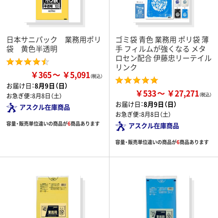
日本サニパック 業務用ポリ
ゴミ袋 青色 業務用 ポリ袋 薄
袋 黄色半透明
手 フィルムが強くなる メタ
ロセン配合 伊藤忠リーテイル
リンク
￥365
￥5,091
お届け日：
8月9日（日）
￥533
￥27,271
お急ぎ便：
8月8日（土）
お届け日：
8月9日（日）
アスクル在庫商品
お急ぎ便：
8月8日（土）
容量・販売単位違いの商品が
6
商品あります
アスクル在庫商品
容量・販売単位違いの商品が
6
商品あります