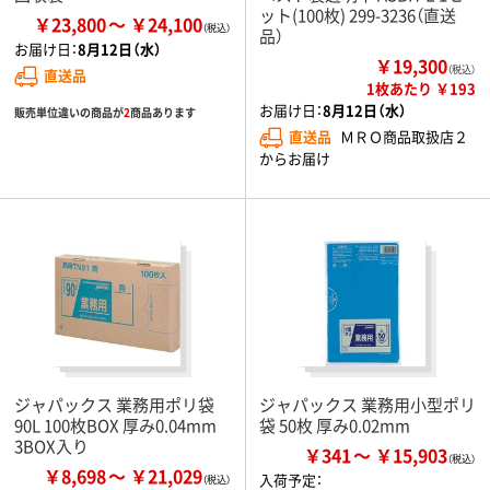
ット(100枚) 299-3236（直送
￥23,800
￥24,100
品）
お届け日：
8月12日（水）
￥19,300
（税込）
直送品
1枚あたり ￥193
お届け日：
8月12日（水）
販売単位違いの商品が
2
商品あります
直送品
ＭＲＯ商品取扱店２
からお届け
ジャパックス 業務用ポリ袋
ジャパックス 業務用小型ポリ
90L 100枚BOX 厚み0.04mm
袋 50枚 厚み0.02mm
3BOX入り
￥341
￥15,903
￥8,698
￥21,029
入荷予定：