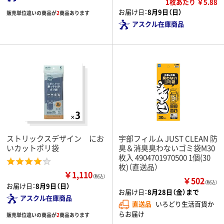
1枚あたり ￥5.88
お届け日：
8月9日（日）
販売単位違いの商品が
2
商品あります
アスクル在庫商品
ストリックスデザイン にお
宇部フィルム JUST CLEAN 防
いカットポリ袋
臭＆消臭臭わないゴミ袋M30
枚入 4904701970500 1個(30
枚)（直送品）
￥1,110
（税込）
￥502
（税込）
お届け日：
8月9日（日）
お届け日：
8月28日（金）まで
アスクル在庫商品
直送品
いろどり生活百貨か
らお届け
販売単位違いの商品が
2
商品あります