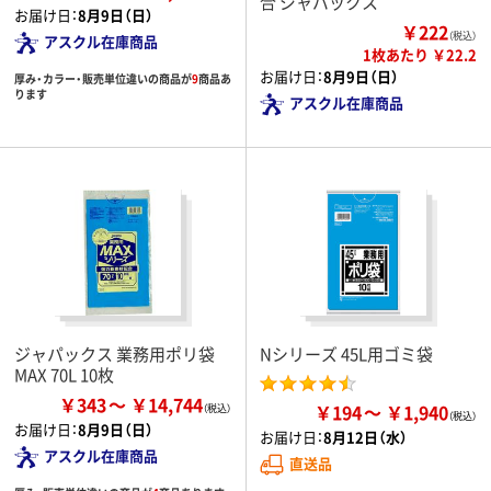
合 ジャパックス
お届け日：
8月9日（日）
￥222
（税込）
アスクル在庫商品
1枚あたり ￥22.2
お届け日：
8月9日（日）
厚み・カラー・販売単位違いの商品が
9
商品あ
ります
アスクル在庫商品
ジャパックス 業務用ポリ袋
Nシリーズ 45L用ゴミ袋
MAX 70L 10枚
￥343
￥14,744
￥194
￥1,940
お届け日：
8月9日（日）
お届け日：
8月12日（水）
アスクル在庫商品
直送品