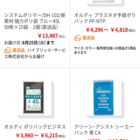
システムポリマー/DH-102/新
オルディ プラスネオ手提ポり
素材 強力ポリ袋 ブルー45L
バック PP-NTP
50枚×15袋 1個（直送品）
￥4,296
￥4,818
￥13,487
（税込）
直送品
お届け日：
8月25日（火）まで
サイズ・カラー・販売単位違いの商品が
3
商品
直送品
ハイブリッド・サービ
あります
ス株式会社からお届け
オルディ ポリバッグビジネス
クリーン・アシスト シーエー
バック 青 CA
￥3,960
￥6,215