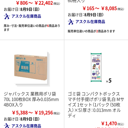
60冊入り
￥806
￥22,402
￥165
￥8,085
お届け日：
8月9日（日）
お届け日：
8月9日（日）
アスクル在庫商品
アスクル在庫商品
厚み・寸法・販売単位違いの商品が
6
商品あり
ます
販売単位違いの商品が
2
商品あります
ジャパックス 業務用ポリ袋
ゴミ袋 コンパクトボックス
70L 100枚BOX 厚み0.035mm
マチ付手提げポリ袋 乳白 Mサ
4BOX入り
イズ 1セット（1パック（50枚
入）×5）厚さ：0.013mm オル
￥5,388
￥19,256
ディ
お届け日：
8月9日（日）
￥1,470
（税込）
アスクル在庫商品