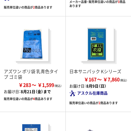
メーカー品番・販売単位違いの商品が
3
商品
あります
販売単位違いの商品が
2
商品あります
アズワン ポリ袋 乳青色タイ
日本サニパック Kシリーズ
プ ゴミ袋
￥167
￥7,860
￥283
￥1,599
お届け日：
8月9日（日）
お届け日：
8月21日（金）まで
アスクル在庫商品
販売単位違いの商品が
4
商品あります
販売単位違いの商品が
2
商品あります