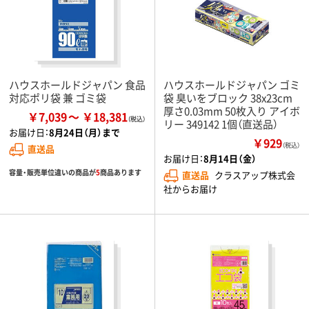
ハウスホールドジャパン 食品
ハウスホールドジャパン ゴミ
対応ポリ袋 兼 ゴミ袋
袋 臭いをブロック 38x23cm
厚さ0.03mm 50枚入り アイボ
￥7,039
￥18,381
リー 349142 1個（直送品）
お届け日：
8月24日（月）まで
￥929
（税込）
直送品
お届け日：
8月14日（金）
容量・販売単位違いの商品が
5
商品あります
直送品
クラスアップ株式会
社からお届け