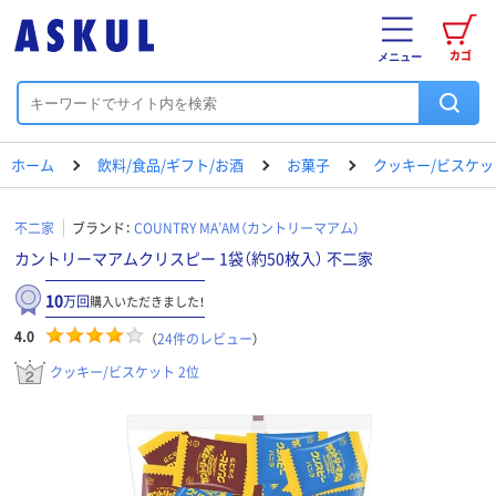
カゴ
メニュー
ホーム
飲料/食品/ギフト/お酒
お菓子
クッキー/ビスケッ
不二家
ブランド：
COUNTRY MA’AM（カントリーマアム）
カントリーマアムクリスピー 1袋（約50枚入） 不二家
10
万回
購入いただきました！
4.0
（
24
件のレビュー
）
クッキー/ビスケット 2位