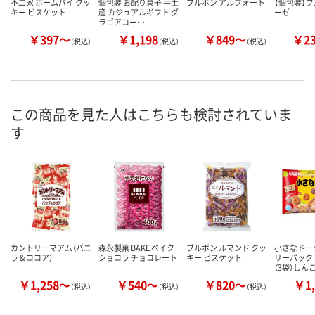
不二家 ホームパイ クッ
個包装 お配り菓子 手土
ブルボン アルフォート
【個包装】ブ
キー ビスケット
産 カジュアルギフト ダ
ーゼ
ラゴアコー…
￥397～
￥1,198
￥849～
￥2
（税込）
（税込）
（税込）
この商品を見た人はこちらも検討されていま
す
カントリーマアム（バニ
森永製菓 BAKE ベイク
ブルボン ルマンド クッ
小さなドー
ラ＆ココア）
ショコラ チョコレート
キー ビスケット
リーパック
（3袋）しん
￥1,258～
￥540～
￥820～
￥1,
（税込）
（税込）
（税込）