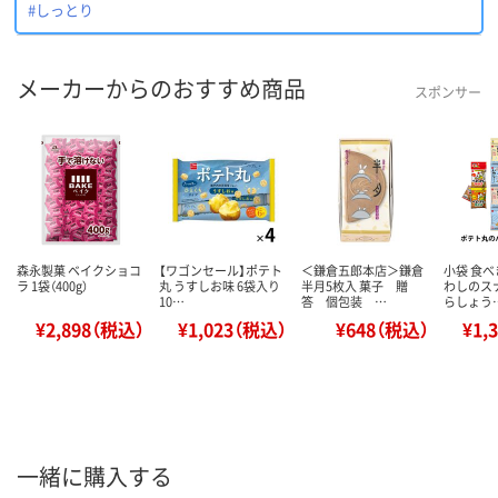
#しっとり
メーカーからのおすすめ商品
スポンサー
森永製菓 ベイクショコ
【ワゴンセール】ポテト
＜鎌倉五郎本店＞鎌倉
小袋 食べ
ラ 1袋（400g）
丸 うすしお味 6袋入り
半月5枚入 菓子 贈
わしのス
10…
答 個包装 …
らしょう
¥2,898（税込）
¥1,023（税込）
¥648（税込）
¥1,
一緒に購入する