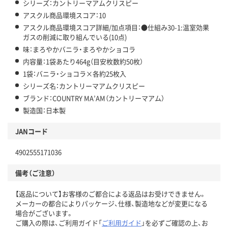
シリーズ：カントリーマアムクリスピー
アスクル商品環境スコア：10
アスクル商品環境スコア詳細/加点項目：●仕組み30-1:温室効果
ガスの削減に取り組んでいる(10点)
味：まろやかバニラ・まろやかショコラ
内容量：1袋あたり464g（目安枚数約50枚）
1袋：バニラ・ショコラ×各約25枚入
シリーズ名：カントリーマアムクリスピー
ブランド：COUNTRY MA’AM（カントリーマアム）
製造国：日本製
JANコード
4902555171036
備考（ご注意）
【返品について】お客様のご都合による返品はお受けできません。
メーカーの都合によりパッケージ、仕様、製造地などが変更になる
場合がございます。
ご購入の際は、ご利用ガイド「
ご利用ガイド
」を必ずご確認の上、お