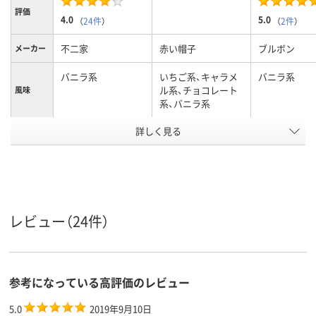
評価
4.0
5.0
（
24件
）
（
2件
）
不二家
赤い帽子
ブルボン
メーカー
バニラ系
いちご系、キャラメ
バニラ系
ル系、チョコレート
風味
系、バニラ系
アスクル
詳しく見る
商品環境
10
スコア
レビュー（24件）
参考になっている高評価のレビュー
5.0
2019年9月10日