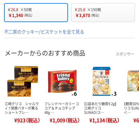
￥26.8
×50枚
￥25.8
×150枚
￥1,340
￥3,870
(税込)
(税込)
不二家のクッキー/ビスケットを全て見る
メーカーからのおすすめ商品
スポンサー
江崎グリコ シャルウ
フレンドベーカリー コ
【1袋あたり糖質9.2g】
【糖質50
ィ？発酵バターが薫る
コア＆チョコチップ
江崎グリコ
リコ SUN
ショートブレ…
48g …
SUNAO（ス…
＜…
¥923（税込）
¥1,009（税込）
¥1,134（税込）
¥