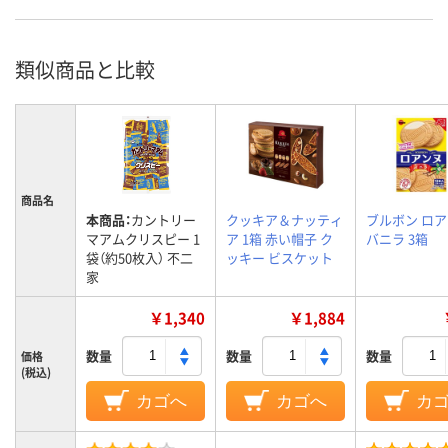
類似商品と比較
商品名
本商品：
カントリー
クッキア＆ナッティ
ブルボン ロ
マアムクリスピー 1
ア 1箱 赤い帽子 ク
バニラ 3箱
袋（約50枚入） 不二
ッキー ビスケット
家
￥1,340
￥1,884
数量
数量
数量
価格
(税込)
カゴへ
カゴへ
カ