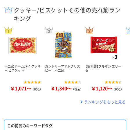
クッキー/ビスケットその他の売れ筋ラン
キング
不二家 ホームパイ クッキ
カントリーマアムクリス
【個包装】ブルボン エリー
ー ビスケット
ピー 不二家
ゼ
￥1,071～
￥1,340～
￥1,120～
（税込）
（税込）
（税込）
ランキングをもっと見る
この商品のキーワードタグ