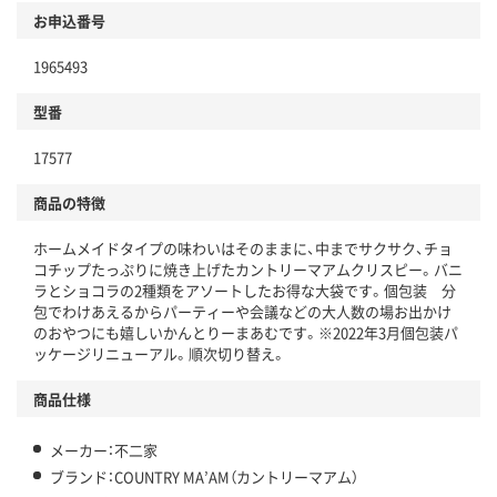
商品
お申込番号
本体
省資源・省エネ・節水
1965493
分別・リサイクルしやすい設計
型番
独自の回収スキームがある
仕組
17577
アスクルで資源循環している
商品の特徴
温室効果ガスなどの削減
ホームメイドタイプの味わいはそのままに、中までサクサク、チョ
この商品の環境配慮ポイントです。下記商品詳細「
コチップたっぷりに焼き上げたカントリーマアムクリスピー。バニ
アスクル商品環境スコア詳細／加点項目
」で確認できます。
ラとショコラの2種類をアソートしたお得な大袋です。個包装 分
包でわけあえるからパーティーや会議などの大人数の場お出かけ
のおやつにも嬉しいかんとりーまあむです。※2022年3月個包装パ
ッケージリニューアル。順次切り替え。
商品仕様
メーカー：不二家
ブランド：COUNTRY MA’AM（カントリーマアム）