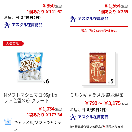
￥850
￥1,554
（税込）
（税込）
1個あたり ￥141.67
1個あたり ￥259
お届け日：
8月9日（日）
アスクル在庫商品
アスクル在庫商品
現在ご注文いただけません
人気商品
Nソフトマシュマロ 95g 1セ
ミルクキャラメル 森永製菓
ット（1袋×6） クリート
￥790
￥3,175
￥1,034
お届け日：
8月9日（日）
（税込）
1袋あたり ￥172.34
アスクル在庫商品
キャラメル/ソフトキャンデ
味・販売単位違いの商品が
4
商品あります
ィ―