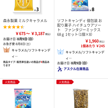
森永製菓 ミルクキャラメル
ソフトキャンディ 個包装 お
配り菓子 ハイチュウアソー
ト ファンタジーミックス
￥675
￥3,187
68ｇ 1セット（1個×8）
お届け日：
8月9日（日）
￥1,960
（税込）
お急ぎ便：
8月8日（土）
1個あたり ￥245
キャラメル/ソフトキャンデ
キャラメル/ソフトキャンデ
ィ―
ィ―
商品タイプ・販売単位違いの商品が
4
商品あ
お届け日：
8月9日（日）
ります
アスクル在庫商品
人気商品
人気商品