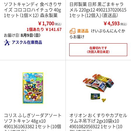
ソフトキャンディ 食べきりサ
日邦製菓 日邦 黒ごまキャラ
イズ コロコロハイチュウ 40g
メル 220gx12 4902137020615
1セット（1個×12） 森永製菓
1セット(12個入)（直送品）
￥1,700
￥4,593
（税込）
（税込）
1個あたり ￥141.67
直送品
けいぷらんにんぐか
お届け日：
8月9日（日）
らお届け
アスクル在庫商品
在庫切れです
（次回入荷日未定）
コリス ふしぎソーダアソート
オリオン おくすりやカプセル
ソフトキャン 48g x10
ラムネ吊下げ 2gx10袋x10
4901361063382 1セット(10個
4901082056922 1セット(10