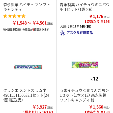
森永製菓 ハイチュウ ソフト
森永製菓 ハイチュウミニパウ
キャンディ
チ 1セット（1袋×6）
￥1,176
（税込）
1袋あたり ￥196
￥1,548
￥4,561
お届け日：
8月9日（日）
味・販売単位違いの商品が
6
商品あります
アスクル在庫商品
クラシエ メントス ラムネ
うまイチュウ＜青りんご味＞
4901551150632 1セット(24
1セット（1本×12） 森永製菓
個)（直送品）
ソフトキャンディ 飴
￥3,927
￥1,560
（税込）
（税込）
1個あたり ￥163.63
1本あたり ￥130