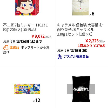
不二家 7粒ミルキー 11023 1
キャラメル 個包装 大容量 お
箱(120個入)（直送品）
配り菓子 塩キャラメル
230g 1セット（1個×6）
￥9,072
（税込）
￥2,223
お届け日：
8月26日（水）まで
（税込）
1個あたり ￥370.5
直送品
ポップマートからお
お届け日：
8月9日（日）
届け
アスクル在庫商品