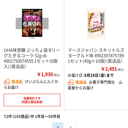
UHA味覚糖 ぷっちょ袋 Bリー
マースジャパン スキットルズ
グたぎるコーラ 52g x6
ヨーグルト味 4902397875789
4902750974555 1セット(6個
1セット(40g×10個)（直送品）
入)（直送品）
￥2,491
（税込）
￥1,930
お届け日：
8月28日（金）まで
（税込）
直送品
けいぷらんにんぐか
直送品
お菓子専門商社 山
らお届け
星屋からお届け
在庫切れです
（次回入荷日未定）
72件（105商品）中 1件目～50件目
1
2