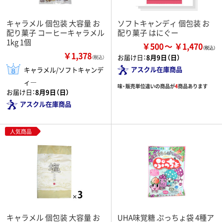
キャラメル 個包装 大容量 お
ソフトキャンディ 個包装 お
配り菓子 コーヒーキャラメル
配り菓子 はにぐー
1kg 1個
￥500
￥1,470
￥1,378
お届け日：
8月9日（日）
（税込）
アスクル在庫商品
キャラメル/ソフトキャンデ
ィ―
味・販売単位違いの商品が
4
商品あります
お届け日：
8月9日（日）
アスクル在庫商品
人気商品
キャラメル 個包装 大容量 お
UHA味覚糖 ぷっちょ袋 4種ア