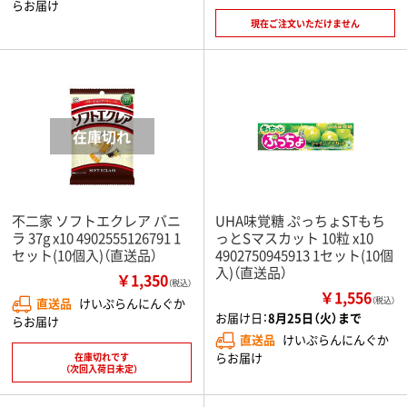
らお届け
現在ご注文いただけません
不二家 ソフトエクレア バニ
UHA味覚糖 ぷっちょSTもち
ラ 37g x10 4902555126791 1
っとSマスカット 10粒 x10
セット(10個入)（直送品）
4902750945913 1セット(10個
入)（直送品）
￥1,350
（税込）
￥1,556
直送品
けいぷらんにんぐか
（税込）
お届け日：
8月25日（火）まで
らお届け
直送品
けいぷらんにんぐか
らお届け
在庫切れです
（次回入荷日未定）