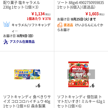
配り菓子 塩キャラメル
ソート 88gx6 4902750959835
230g 1セット（1個×3）
1セット(6個入)（直送品）
￥1,134
￥1,603
（税込）
（税込）
1個あたり ￥378
お届け日：
8月25日（火）まで
キャラメル/ソフトキャンデ
直送品
けいぷらんにんぐか
らお届け
ィ―
お届け日：
8月9日（日）
アスクル在庫商品
ソフトキャンディ 食べきりサ
ソフトキャンディ 個包装 ト
イズ コロコロハイチュウ 40g
マトだいすき！ ミルキー 62g 1
1セット（1個×6） 森永製菓
セット(1個×6)