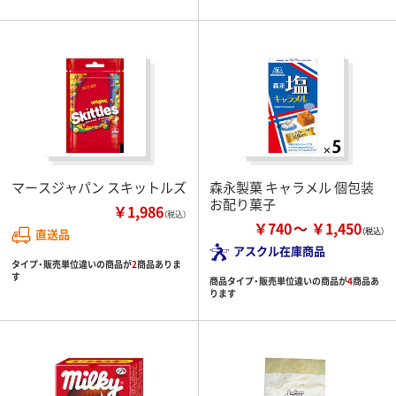
マースジャパン スキットルズ
森永製菓 キャラメル 個包装
お配り菓子
￥1,986
（税込）
￥740
￥1,450
直送品
アスクル在庫商品
タイプ・販売単位違いの商品が
2
商品ありま
す
商品タイプ・販売単位違いの商品が
4
商品あ
ります