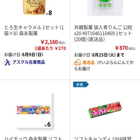
とろ生キャラメル 1セット（1
共親製菓 袋入青りんご 12粒
袋×8） 森永製菓
x20 4971646110469 1セット
(20個)（直送品）
￥2,160
（税込）
￥870
1袋あたり ￥270
（税込）
お届け日：
8月9日（日）
お届け日：
8月25日（火）まで
アスクル在庫商品
直送品
けいぷらんにんぐか
らお届け
新着
ハイチュウ 森永製菓 ソフト
ソフトキャンディ UHA味覚