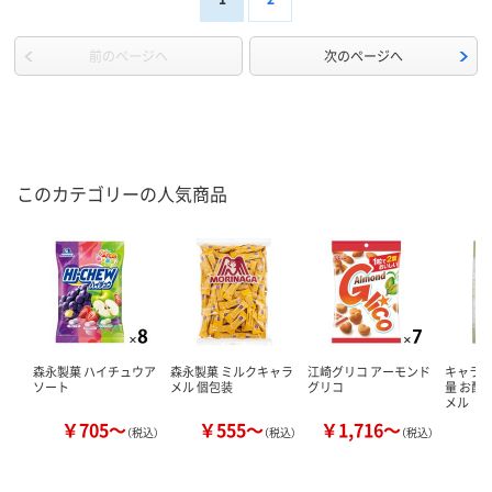
前のページへ
次のページへ
このカテゴリーの人気商品
森永製菓 ハイチュウア
森永製菓 ミルクキャラ
江崎グリコ アーモンド
キャラメ
ソート
メル 個包装
グリコ
量 お配
メル 2
￥705～
￥555～
￥1,716～
￥
（税込）
（税込）
（税込）