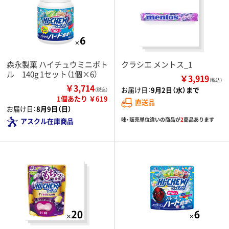
森永製菓 ハイチュウミニボト
クラシエ メントス_1
ル 140g 1セット（1個×6）
￥3,919
（税込）
￥3,714
お届け日：
9月2日（水）まで
（税込）
1個あたり ￥619
直送品
お届け日：
8月9日（日）
味・販売単位違いの商品が
2
商品あります
アスクル在庫商品