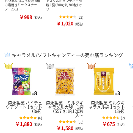
おつまみ 食塩不使用 4種
アスクルキャンディー小
の素焼きミックスナッ
粒 1袋（500g：約200粒） オ
ツ 250g …
リ…
￥998
(
22
)
（税込）
￥1,020
（税込）
キャラメル/ソフトキャンディ―の売れ筋ランキング
森永製菓 ハイチュ
森永製菓 ミルクキ
森永製菓 ミルクキ
ウアソート 1セット
ャラメル大袋 1袋
ャラメル袋 1セット
（8袋）
（557ｇ：約120粒
（3袋）
入…
(
6
)
(
2
)
(
35
)
￥1,880
￥675
（税込）
（税込）
￥1,580
（税込）