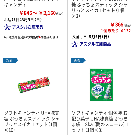
キャンディ
糖 ぷっちょスティック シャ
リっとスイカ 1セット（1個
￥846
￥2,160
×3）
お届け日：
8月9日（日）
￥366
（税込）
アスクル在庫商品
1個あたり ￥122
お届け日：
8月9日（日）
味・販売単位違いの商品が
4
商品あります
アスクル在庫商品
新着
新着
ソフトキャンディ UHA味覚
ソフトキャンディ 個包装 お
糖 ぷっちょスティック シャ
配り菓子 UHA味覚糖 ぷっち
リっとスイカ 1セット（1個
ょ袋 Skal（愛のスコール） 1
×10）
セット（1個×3）