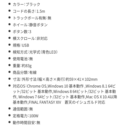
カラー：ブラック
コードの長さ：1.5m
トラックボール有無：無
ホイール：静音ボタン
ボタン数：3
横スクロール：非対応
規格：USB
検知方式：光学式（青色LED）
使用電池：無
重量：約83g
商品分類：有線
寸法：外形寸法（幅×高さ×奥行）約59×41×102mm
対応OS：Chrome OS,Windows 10 基本動作 ,Windows 8.1 64ビ
ット/32ビット 基本動作,Windows 8 64ビット/32ビット 基本動
作, Windows 7 64ビット/32ビット 基本動作,Mac OS X 10.4以降
基本動作,FINAL FANTASY XIV 蒼天のイシュガルド対応
通信範囲：無
定格電力：100W
動作時間目安：無