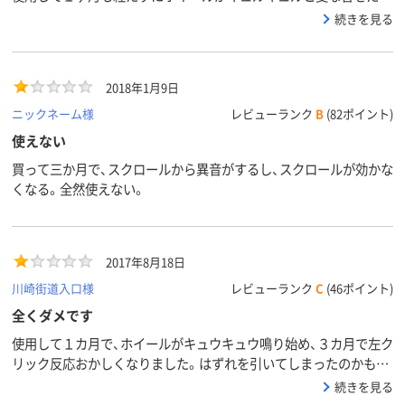
始めました。もう静音ではなくなりました。そしてストレスの元で
続きを見る
す。
2018年1月9日
ニックネーム様
レビューランク
B
(82ポイント)
使えない
買って三か月で、スクロールから異音がするし、スクロールが効かな
くなる。全然使えない。
2017年8月18日
川崎街道入口様
レビューランク
C
(46ポイント)
全くダメです
使用して１カ月で、ホイールがキュウキュウ鳴り始め、３カ月で左ク
リック反応おかしくなりました。はずれを引いてしまったのかもし
れませんが、全くお勧めできない商品です。
続きを見る