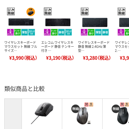
ワイヤレスキーボード
エレコム ワイヤレスキ
ワイヤレスキーボード
ワイヤレ
マウスセット 無線 フル
ーボード 静音 テンキー
静音 無線 2.4GHz 薄
マウスセッ
サイズ…
付き …
型…
2.…
¥3,990（税込）
¥3,190（税込）
¥3,280（税込）
¥3,
類似商品と比較