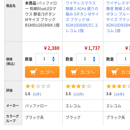
本商品：
バッファロ
ワイヤレスマウス
ワイヤレスマ
商品名
ー 有線BlueLEDマ
無線 2.4GHz 握りの
静音 無線 2.4G
ウス 静音/3ボタン
極み 5ボタン Mサイ
ボタン ブルーL
Mサイズ ブラック
ズ ブラック M-
サイズ ブラッ
BSMBU26SMBK 1個
XGM10DBBK/EC エ
XGM10DBSB
レコム 1個
コム 1個
￥2,380
￥1,737
￥3
数量
数量
数量
価格
(税込)
カゴへ
カゴへ
カ
評価
1.6
3.5
3.8
（
5件
）
（
19件
）
（
34件
）
バッファロー
エレコム
エレコム
メーカー
カラーグ
ブラック系
ブラック
ブラック系
ループ