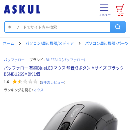
カゴ
メニュー
ホーム
パソコン/周辺機器/メディア
パソコン周辺機器・パーツ
バッファロー
ブランド：
BUFFALO（バッファロー）
バッファロー 有線BlueLEDマウス 静音/3ボタン Mサイズ ブラック
BSMBU26SMBK 1個
1.6
（
5
件のレビュー
）
ランキングを見る：
マウス