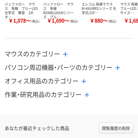
バッファロー マウ
バッファロー マウ
エレコム 有線マウス
マウス 有線
ス 有線 ブルーLED
ス 有線
M-K6URRSシリーズ 光
ブルーLED 
光学式 静音 3ボ
BSMBU26SMシリー
学式/3ボ…
サイズ …
タ…
ズ ブル…
￥1,078～
￥1,690～
￥880～
￥1,6
（税込）
（税込）
（税込）
マウスのカテゴリー
パソコン周辺機器・パーツのカテゴリー
オフィス用品のカテゴリー
作業・研究用品のカテゴリー
あなたが最近チェックした商品
閲覧履歴の削除