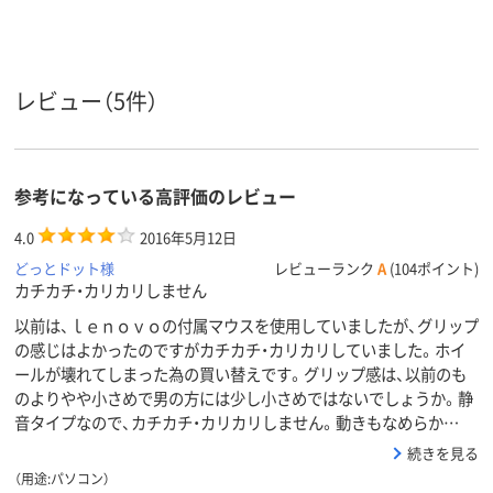
読み取り
BlueLEDセンサー
光学センサー方式
BlueLED
方式
3
5個 ※ホイールボ
5個 ※ホイー
ボタン数
タン含む
ン含む
レビュー（5件）
約83g
重量
約83g
質量
参考になっている高評価のレビュー
6ヶ月
6カ月
6ヶ月
保証期間
4.0
2016年5月12日
どっとドット様
レビューランク
A
(104ポイント)
カチカチ・カリカリしません
以前は、ｌｅｎｏｖｏの付属マウスを使用していましたが、グリップ
の感じはよかったのですがカチカチ・カリカリしていました。ホイ
ールが壊れてしまった為の買い替えです。グリップ感は、以前のも
のよりやや小さめで男の方には少し小さめではないでしょうか。静
音タイプなので、カチカチ・カリカリしません。動きもなめらか…
続きを見る
（用途:パソコン）