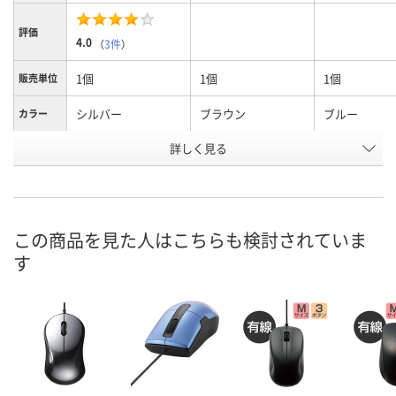
評価
4.0
（
3件
）
1個
1個
1個
販売単位
シルバー
ブラウン
ブルー
カラー
お申込番
詳しく見る
1971033
A062288
H981517
号
あり
3点
あり
在庫
8月8日（土）
8月8日（土）
8月8日（土）
お届け日
この商品を見た人はこちらも検討されていま
す
数量
数量
数量
カゴへ
カゴへ
カ