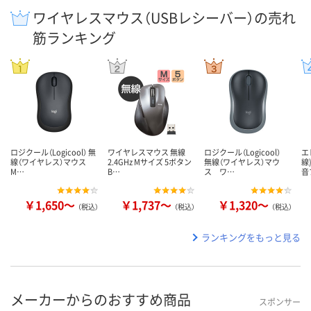
ワイヤレスマウス（USBレシーバー）の売れ
筋ランキング
ロジクール（Logicool） 無
ワイヤレスマウス 無線
ロジクール（Logicool）
エ
線（ワイヤレス）マウス
2.4GHz Mサイズ 5ボタン
無線（ワイヤレス）マウ
線
M…
B…
ス ワ…
音
￥1,650～
￥1,737～
￥1,320～
（税込）
（税込）
（税込）
ランキングをもっと見る
メーカーからのおすすめ商品
スポンサー