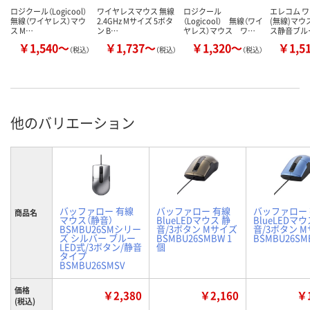
ロジクール（Logicool）
ワイヤレスマウス 無線
ロジクール
エレコム 
無線（ワイヤレス）マウ
2.4GHz Mサイズ 5ボタ
（Logicool） 無線（ワイ
(無線)マウ
ス M…
ン B…
ヤレス）マウス ワ…
ス静音ブル
￥1,540～
￥1,737～
￥1,320～
￥1,5
（税込）
（税込）
（税込）
他のバリエーション
バッファロー 有線
バッファロー 有線
バッファロー
商品名
マウス（静音）
BlueLEDマウス 静
BlueLEDマウ
BSMBU26SMシリー
音/3ボタン Mサイズ
音/3ボタン 
ズ シルバー ブルー
BSMBU26SMBW 1
BSMBU26SM
LED式/3ボタン/静音
個
タイプ
BSMBU26SMSV
価格
￥2,380
￥2,160
￥1
(税込)