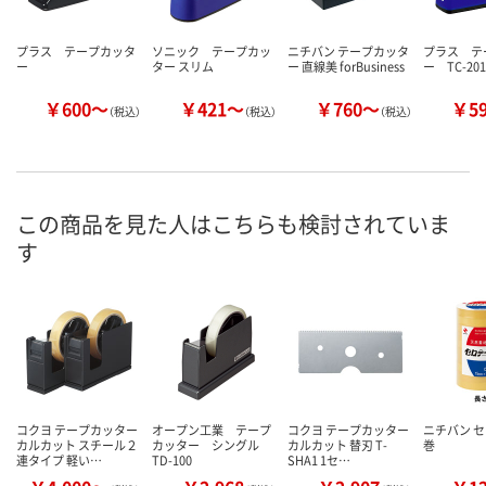
プラス テープカッタ
ソニック テープカッ
ニチバン テープカッタ
プラス テ
ー
ター スリム
ー 直線美 forBusiness
ー TC-201
￥600～
￥421～
￥760～
￥5
（税込）
（税込）
（税込）
この商品を見た人はこちらも検討されていま
す
コクヨ テープカッター
オープン工業 テープ
コクヨ テープカッター
ニチバン セ
カルカット スチール２
カッター シングル
カルカット 替刃 T-
巻
連タイプ 軽い…
TD-100
SHA1 1セ…