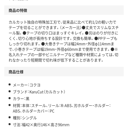
商品の特徴
カルカット独自の特殊加工刃で、従来品に比べて約1/2の軽い力で
テープを切ることができます。（メーカー比）●丈夫でスリムなスチ
ール製。●テープの切り口はまっすぐキレイ。●刃はのりが付きに
くく、切り心地が長持ちする設計です。交換も簡単。●PPテープも
しっかり切れます。●大巻きテープは幅24mm・外径φ114mmま
で、小巻きテープは幅19mm・外径φ60mmまで使用できます。●※
名入れテープの一部やビニルテープなど種類や材質によっては、切
れなかったり短期間で切れ味が低下することがあります。
商品仕様
メーカー：コクヨ
ブランド：KaruCut（カルカット）
カラー：黒
材質：本体：スチール、リール：R-ABS、刃ホルダー・ホルダー：
ABS、ホルダーカバー：PC
種別：シングル
寸法：幅42×奥行146×高さ96ｍｍ