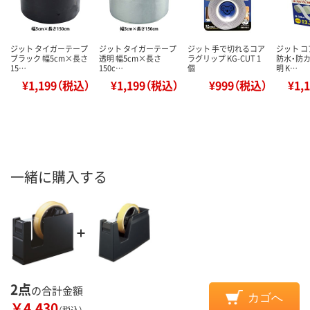
ジット タイガーテープ
ジット タイガーテープ
ジット 手で切れるコア
ジット 
ブラック 幅5cm×長さ
透明 幅5cm×長さ
ラグリップ KG-CUT 1
防水・防カ
15…
150c…
個
明 K…
¥1,199（税込）
¥1,199（税込）
¥999（税込）
¥1,
一緒に購入する
2点
の合計金額
カゴへ
￥4,430
（税込）