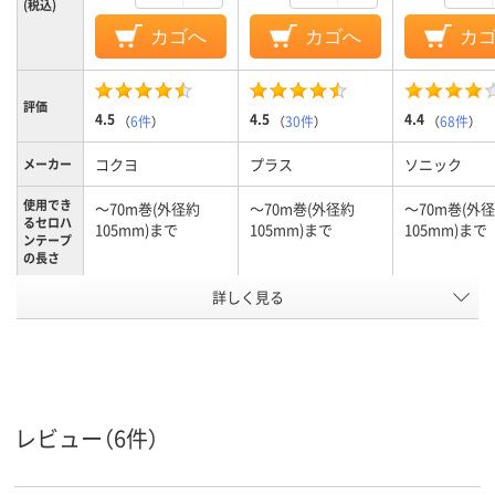
(税込)
カゴへ
カゴへ
カ
評価
4.5
4.5
4.4
（
6件
）
（
30件
）
（
68件
）
コクヨ
プラス
ソニック
メーカー
使用でき
～70m巻(外径約
～70m巻(外径約
～70m巻(外
るセロハ
105mm)まで
105mm)まで
105mm)まで
ンテープ
の長さ
アスクル
詳しく見る
商品環境
スコア
レビュー（6件）