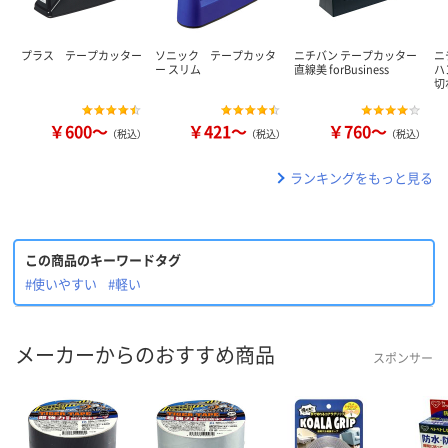
プラス テープカッター
ソニック テープカッタ
ニチバン テープカッター
ニ
ー スリム
直線美 forBusiness
ハ
切
￥600～
￥421～
￥760～
（税込）
（税込）
（税込）
ランキングをもっと見る
この商品のキーワードタグ
#使いやすい
#軽い
メーカーからのおすすめ商品
スポンサー