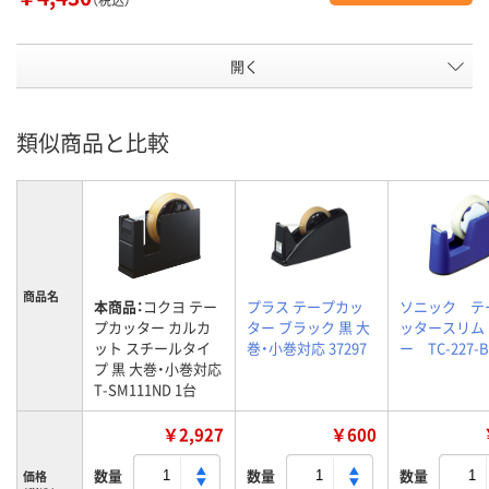
開く
類似商品と比較
商品名
本商品：
コクヨ テー
プラス テープカッ
ソニック テ
プカッター カルカ
ター ブラック 黒 大
ッタースリム
ット スチールタイ
巻・小巻対応 37297
ー TC-227-B
プ 黒 大巻・小巻対応
T-SM111ND 1台
￥2,927
￥600
数量
数量
数量
価格