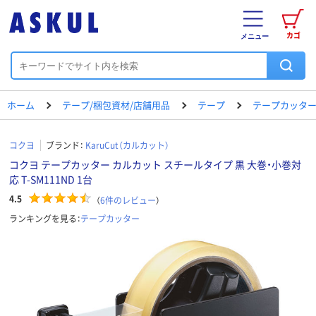
カゴ
メニュー
ホーム
テープ/梱包資材/店舗用品
テープ
テープカッタ
コクヨ
ブランド：
KaruCut（カルカット）
コクヨ テープカッター カルカット スチールタイプ 黒 大巻・小巻対
応 T-SM111ND 1台
4.5
（
6
件のレビュー
）
ランキングを見る：
テープカッター