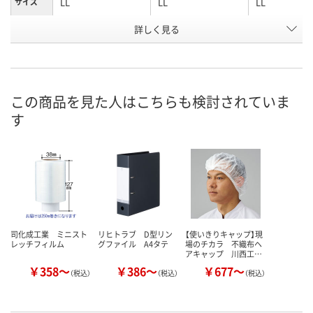
LL
LL
LL
サイズ
お申込番
詳しく見る
AX87028
1999956
1990567
号
あり
あり
あり
在庫
8月11日（火）
8月11日（火）
8月11日（火）
お届け日
この商品を見た人はこちらも検討されていま
す
数量
数量
数量
カゴへ
カゴへ
カ
司化成工業 ミニスト
リヒトラブ D型リン
【使いきりキャップ】現
レッチフィルム
グファイル A4タテ
場のチカラ 不織布ヘ
アキャップ 川西工…
￥358～
￥386～
￥677～
（税込）
（税込）
（税込）