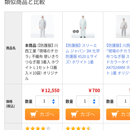
類似商品と比較
本商品：
【防護服】 川
【防護服】 スリーエ
【防護服】 川
商品名
西工業 「現場のチカ
ム ジャパン 3M 化学
「現場のチカ
ラ」 不織布 使いきり
防護服 4520 (Lサイ
布つなぎ服 
つなぎ服 3着入 ホワ
ズ） ホワイト 1着
ドカラータイ
イト L 1セット（3着
AK7024WM 
入×10袋） オリジナ
ト 1着 オリ
ル
￥12,550
￥700
数量
数量
数量
価格
(税込)
カゴへ
カゴへ
カ