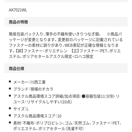
独自の回収スキームがある
仕組
AK7021WL
アスクルで資源循環している
商品の特徴
温室効果ガスなどの削減
簡易包装パック入り、薄手の不織布使いきりつなぎ服。 ※商品パ
この商品の環境配慮ポイントです。下記商品詳細「
ッケージが変更となります。変更前のパッケージに記載されている
アスクル商品環境スコア詳細／加点項目
」で確認できます。
ファスナーの素材に誤りがあり、WEB表記が正確な情報となりま
す。【誤】ファスナー：ポリエチレン 【正】ファスナー：PET、ポリエ
ステル、ポリアセタールアスクル限定・ロハコ限定
商品仕様
メーカー：川西工業
ブランド：現場のチカラ
アスクル商品環境スコア詳細/加点項目：●容器包装11:分別・リ
ユース・リサイクルしやすい(10点)
サイズ：L
アスクル商品環境スコア：10
素材：不織布：ポリプロピレン、ゴム：天然ゴム、ファスナー：PET、
ポリエステル、ポリアセタール（洗濯不可）