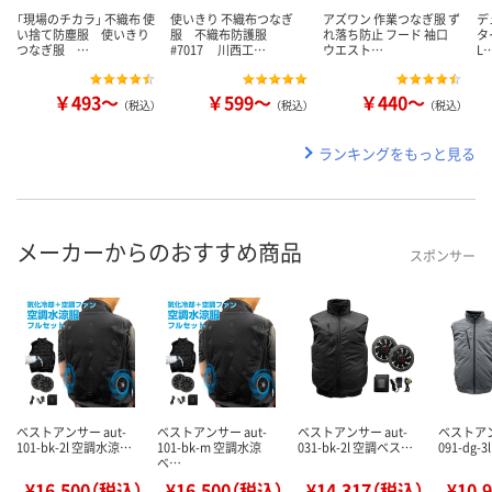
「現場のチカラ」 不織布 使
使いきり 不織布つなぎ
アズワン 作業つなぎ服 ず
デ
い捨て防塵服 使いきり
服 不織布防護服
れ落ち防止 フード 袖口
タ
つなぎ服 …
#7017 川西工…
ウエスト…
L
￥493～
￥599～
￥440～
（税込）
（税込）
（税込）
ランキングをもっと見る
メーカーからのおすすめ商品
スポンサー
ベストアンサー aut-
ベストアンサー aut-
ベストアンサー aut-
ベストアン
101-bk-2l 空調水涼…
101-bk-m 空調水涼
031-bk-2l 空調ベス…
091-dg-
ベ…
¥16,500（税込）
¥16,500（税込）
¥14,317（税込）
¥10,