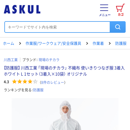
カゴ
メニュー
ホーム
作業服/ワークウェア/安全保護具
作業着
防護服
川西工業
ブランド：
現場のチカラ
【防護服】 川西工業 「現場のチカラ」 不織布 使いきりつなぎ服 3着入
ホワイト L 1セット（3着入×10袋） オリジナル
4.3
（
8
件のレビュー
）
ランキングを見る：
防護服