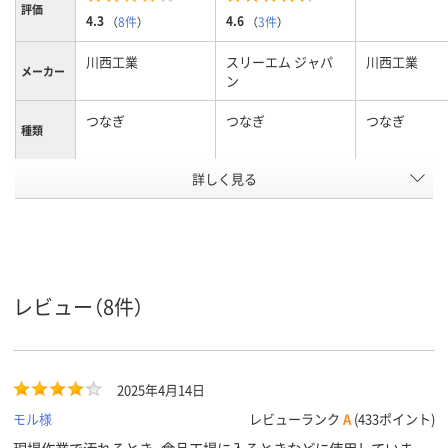
評価
4.3
4.6
（
8件
）
（
3件
）
川西工業
スリーエム ジャパ
川西工業
メーカー
ン
つなぎ
つなぎ
つなぎ
種類
詳しく見る
L
L
M
サイズ
アスクル
商品環境
10
10
スコア
レビュー（8件）
2025年4月14日
モル様
レビューランク
A
(433ポイント)