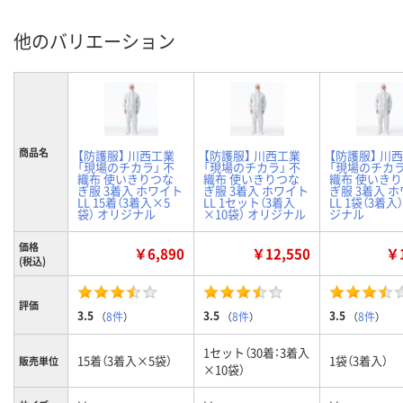
他のバリエーション
商品名
【防護服】 川西工業
【防護服】 川西工業
【防護服】 川
「現場のチカラ」 不
「現場のチカラ」 不
「現場のチカラ
織布 使いきりつな
織布 使いきりつな
織布 使いき
ぎ服 3着入 ホワイト
ぎ服 3着入 ホワイト
ぎ服 3着入 
LL 15着（3着入×5
LL 1セット（3着入
LL 1袋（3着入
袋） オリジナル
×10袋） オリジナル
ジナル
価格
￥6,890
￥12,550
￥1
(税込)
評価
3.5
3.5
3.5
（
8件
）
（
8件
）
（
8件
）
1セット（30着：3着入
15着（3着入×5袋）
1袋（3着入）
販売単位
×10袋）