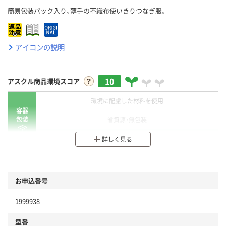
簡易包装パック入り、薄手の不織布使いきりつなぎ服。
アイコンの説明
10
アスクル商品環境スコア
環境に配慮した材料を使用
容器
包装
省資源・無包装
分別・リサイクルしやすい設計
詳しく見る
環境に配慮した材料を使用
商品
お申込番号
本体
省資源・省エネ・節水
1999938
分別・リサイクルしやすい設計
型番