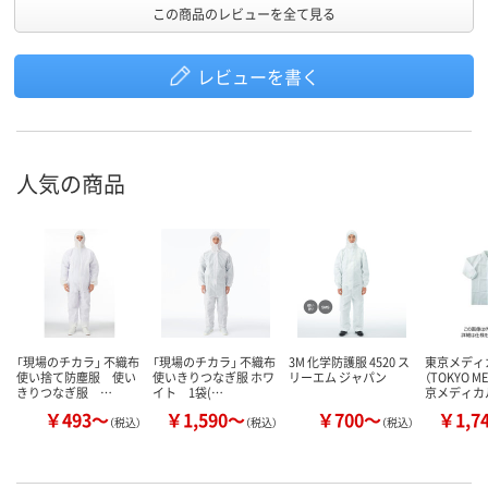
この商品のレビューを全て見る
レビューを書く
人気の商品
「現場のチカラ」 不織布
「現場のチカラ」 不織布
3M 化学防護服 4520 ス
東京メディ
使い捨て防塵服 使い
使いきりつなぎ服 ホワ
リーエム ジャパン
（TOKYO ME
きりつなぎ服 …
イト 1袋(…
京メディカ
￥493～
￥1,590～
￥700～
￥1,7
（税込）
（税込）
（税込）