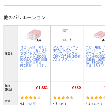
他のバリエーション
コピー用紙 マルチ
アスクル セレクト
コピー用紙 
ペーパー セレクト
ホワイトスムース
ペーパー セ
ホワイト スムース
サンプルパック A4
ホワイト ス
商品名
A4 1セット（1500枚：
210×297 1冊（100枚
A4 1冊（50
500枚入×3冊） 高白
入） オリジナル
高白色 国内
色 国内生産品
品 FSC認証
FSC認証 オリジナ
クル オリジ
ル
価格
￥1,881
￥330
(税込)
評価
4.1
4.7
4.1
（
368件
）
（
4件
）
（
368件
）