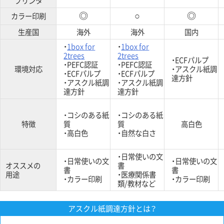
プリンタ
カラー印刷
◎
○
◎
生産国
海外
海外
国内
・
1box for
・
1box for
2trees
2trees
・ECFパルプ
・PEFC認証
・PEFC認証
環境対応
・アスクル紙調
・ECFパルプ
・ECFパルプ
達方針
・アスクル紙調
・アスクル紙調
達方針
達方針
・コシのある紙
・コシのある紙
特徴
質
質
高白色
・高白色
・自然な白さ
・日常使いの文
・日常使いの文
・日常使いの文
オススメの
書
書
書
用途
・医療関係書
・カラー印刷
・カラー印刷
類/教材など
アスクル紙調達方針とは？