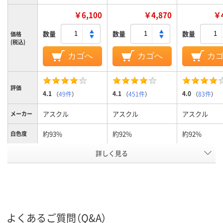
￥6,100
￥4,870
￥4
数量
数量
数量
価格
(税込)
カゴへ
カゴへ
カ
評価
4.1
4.1
4.0
（
49件
）
（
451件
）
（
83件
）
アスクル
アスクル
アスクル
メーカー
約93%
約92%
約92%
白色度
詳しく見る
標準（紙厚90～
約90μm(0.09mm)
約90μm(0.09
用紙の厚
さ
100μg）
FSC認証
PEFC認証
FSC認証
環境対応
コピー用紙
コピー用紙
コピー用紙
用紙の種
類
よくあるご質問（Q&A）