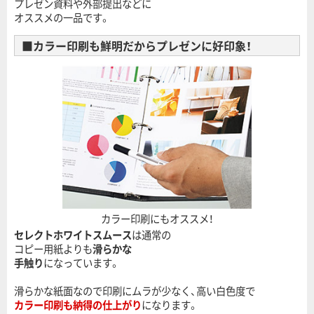
プレゼン資料や外部提出などに
オススメの一品です。
■カラー印刷も鮮明だからプレゼンに好印象！
カラー印刷にもオススメ！
セレクトホワイトスムース
は通常の
コピー用紙よりも
滑らかな
手触り
になっています。
滑らかな紙面なので印刷にムラが少なく、高い白色度で
カラー印刷も納得の仕上がり
になります。