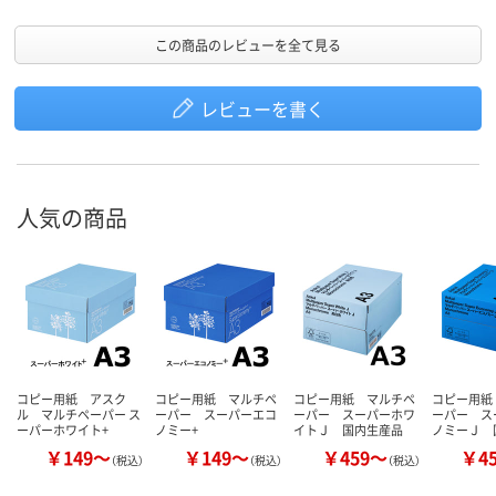
この商品のレビューを全て見る
レビューを書く
人気の商品
コピー用紙 アスク
コピー用紙 マルチペ
コピー用紙 マルチペ
コピー用紙
ル マルチペーパー ス
ーパー スーパーエコ
ーパー スーパーホワ
ーパー ス
ーパーホワイト+
ノミー+
イトＪ 国内生産品
ノミーＪ 
￥149～
￥149～
￥459～
￥4
（税込）
（税込）
（税込）