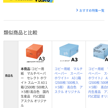
おすすめ特集一覧
類似商品と比較
本商品：
コピー用
コピー用紙 マルチ
コピー用紙 
紙 マルチペーパ
ペーパー スーパー
ペーパー ス
商品名
ー セレクト ホワ
ホワイト+ A3 1箱
ホワイトJ A3
イト スムース A3 1
（2500枚：500枚入
（2500枚：50
箱（2500枚：500枚入
×5冊） 高白色 ア
×5冊） 高白
×5冊）高白色 国内
スクル オリジナル
内生産品 ア
生産品 FSC認証
FSC認証 オ
アスクル オリジナ
ル