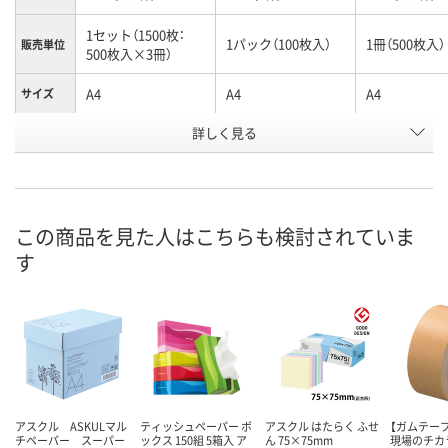
1セット（1500枚：
1パック（100枚入）
1冊（500枚入）
販売単位
500枚入×3冊）
A4
A4
A4
サイズ
お申込番
詳しく見る
554869
2371797
177692
号
あり
あり
あり
在庫
8月8日（土）
8月8日（土）
8月8日（土）
お届け日
この商品を見た人はこちらも検討されていま
す
数量
数量
数量
カゴへ
カゴへ
カ
アスクル ASKULマル
ティッシュペーパー ボ
アスクル はたらく ふせ
【ガムテー
チペーパー スーパー
ックス 150組 5箱入 ア
ん 75×75mm
現場のチカ