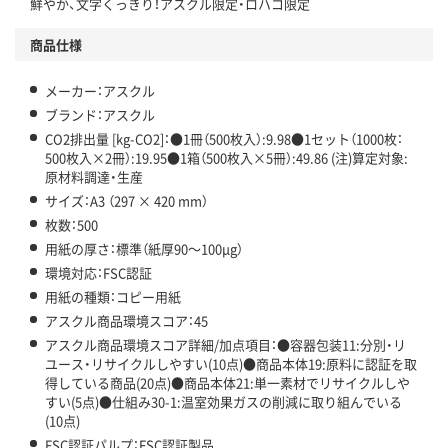
鮮やか、文字くっきり！アスクル限定・ロハコ限定
アスクル商品環境スコア詳細／加点項目
」で確認できます。
商品仕様
メーカー：アスクル
ブランド：アスクル
CO2排出量 [kg-CO2]：●1冊（500枚入）:9.98●1セット（1000枚：
500枚入×2冊）:19.95●1箱（500枚入×5冊）:49.86 (注)算定対象:
原材料調達・生産
サイズ：A3 （297 × 420 mm）
枚数：500
用紙の厚さ：標準（紙厚90～100μg）
環境対応：FSC認証
用紙の種類：コピー用紙
アスクル商品環境スコア：45
アスクル商品環境スコア詳細/加点項目：●容器包装11:分別・リ
ユース・リサイクルしやすい(10点)●商品本体19:原料に認証を取
得している商品(20点)●商品本体21:単一素材でリサイクルしや
すい(5点)●仕組み30-1:温室効果ガスの削減に取り組んでいる
(10点)
FSC認証パルプ：FSC認証製品