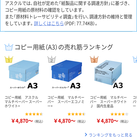
アスクルでは、自社が定めた「紙製品に関する調達方針」に基づき、
コピー用紙の原材料の確認をしています。
また「原材料トレーサビリティ調査」を行い、調達方針の維持と管理
をしています。
詳しくはこちら
（PDF: 77.74KB）。
コピー用紙（A3）の売れ筋ランキング
コピー用紙 アスクル
コピー用紙 マルチペー
コピー用紙 マルチペー
コ
マルチペーパー スーパー
パー スーパーエコノミ
パー スーパーホワイト
パ
ホワイト+
ー+
Ｊ 国内生産品
ー
￥4,870～
￥4,870～
￥4,870～
（税込）
（税込）
（税込）
ランキングをもっと見る