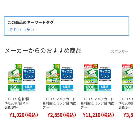
この商品のキーワードタグ
#きれい
#多い
メーカーからのおすすめ商品
スポンサー
エレコム 名刺/標
エレコム マルチカード
エレコム マルチカード
エレコム 
準/120枚/白 MT-
名刺用紙 ミシン目 両面
名刺用紙 ミシン目 両面
準/1200枚
JMN1W…
プ…
プ…
JMN1…
¥1,020（税込）
¥2,850（税込）
¥11,210（税込）
¥3,