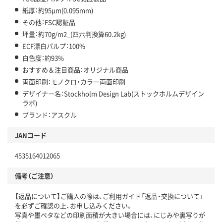
紙厚：約95μm(0.095mm)
その他：FSC認証品
坪量：約70g/m2_(四六判換算60.2kg)
ECF漂白パルプ：100%
白色度：約93%
おすすめ＆注目商品：オリジナル商品
両面印刷：モノクロ・カラー両面印刷
デザイナー名：Stockholm Design Lab(ストックホルムデザイン
ラボ)
ブランド：アスクル
JANコード
4535164012065
備考（ご注意）
【返品について】ご購入の際は、ご利用ガイド「返品・交換について」
を必ずご確認の上、お申し込みください。
写真や墨ベタなどの印刷面積が大きい場合には、にじみや裏写りが