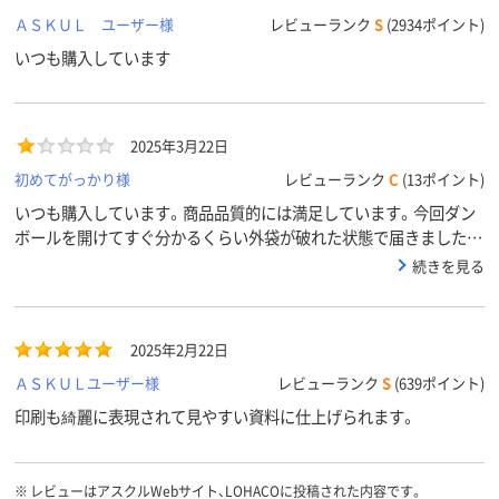
ＡＳＫＵＬ ユーザー様
レビューランク
S
(2934ポイント)
いつも購入しています
2025年3月22日
初めてがっかり様
レビューランク
C
(13ポイント)
いつも購入しています。商品品質的には満足しています。今回ダン
ボールを開けてすぐ分かるくらい外袋が破れた状態で届きました。
それも結構な破損具合です。一冊の重さが割とあるのに対して外袋
続きを見る
が薄めなので、段ボールに入れる際に破けたのかなと想像はできま
すが、「気づかなかった」では済まされない程度の破損具合でした。
中のA3用紙本体自体は汚れ等無いようなので、返品も面倒なのでし
2025年2月22日
ませんが、次回からはこの様な事がないようにしてもらいたいで
す。
ＡＳＫＵＬユーザー様
レビューランク
S
(639ポイント)
印刷も綺麗に表現されて見やすい資料に仕上げられます。
※
レビューはアスクルWebサイト、LOHACOに投稿された内容です。