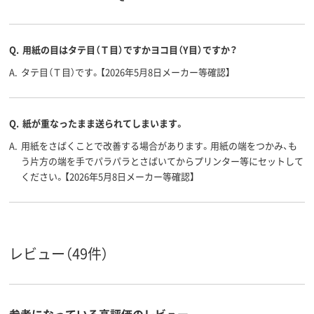
500、500枚
500、500枚
500、500枚
枚数
A3 （297 × 420
A3 （297 × 420
A3 (297 × 42
サイズ
Q.
用紙の目はタテ目（Ｔ目）ですかヨコ目（Y目）ですか？
mm）、A3
mm）、A3
A.
タテ目（Ｔ目）です。【2026年5月8日メーカー等確認】
アスクル
商品環境
45
45
70
スコア
Q.
紙が重なったまま送られてしまいます。
A.
用紙をさばくことで改善する場合があります。用紙の端をつかみ、も
う片方の端を手でパラパラとさばいてからプリンター等にセットして
ください。【2026年5月8日メーカー等確認】
レビュー（49件）
参考になっている高評価のレビュー