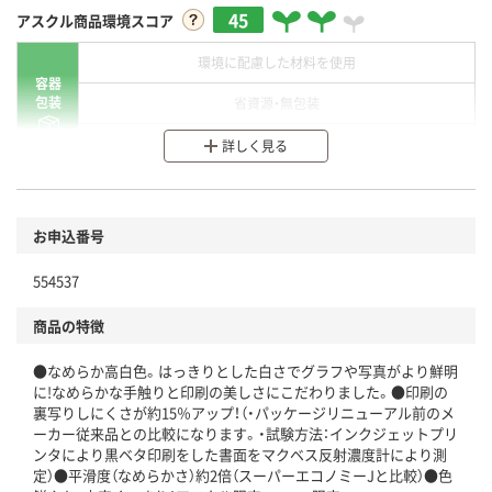
45
アスクル商品環境スコア
環境に配慮した材料を使用
容器
包装
省資源・無包装
分別・リサイクルしやすい設計
詳しく見る
環境に配慮した材料を使用
商品
お申込番号
本体
省資源・省エネ・節水
554537
分別・リサイクルしやすい設計
商品の特徴
独自の回収スキームがある
●なめらか高白色。はっきりとした白さでグラフや写真がより鮮明
仕組
アスクルで資源循環している
に!なめらかな手触りと印刷の美しさにこだわりました。●印刷の
裏写りしにくさが約15％アップ！（・パッケージリニューアル前のメ
温室効果ガスなどの削減
ーカー従来品との比較になります。・試験方法：インクジェットプリ
ンタにより黒ベタ印刷をした書面をマクベス反射濃度計により測
定）●平滑度（なめらかさ）約2倍（スーパーエコノミーJと比較）●色
この商品の環境配慮ポイントです。下記商品詳細「