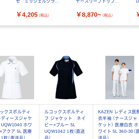
セ ミッシェルクラン
ヤースリーブトップス
1
チュニック 女性用 ブラ
613
￥4,205
￥8,870~
ック L MK-0022 1枚（わ
（税込）
（税込）
けあり品）
ックスポルティ
ルコックスポルティ
KAZEN レディス医
レディースジャケ
フ ジャケット ネイ
衣半袖 （ナースジャ
 UQW1040 ホワ
ビー×ブルー 5L
ケット） 医療白衣 ホ
×アクア 5L 医療
UQW1042 1枚（直送
ワイト 5L 360-30（
 1枚（直送品）
品）
送品）