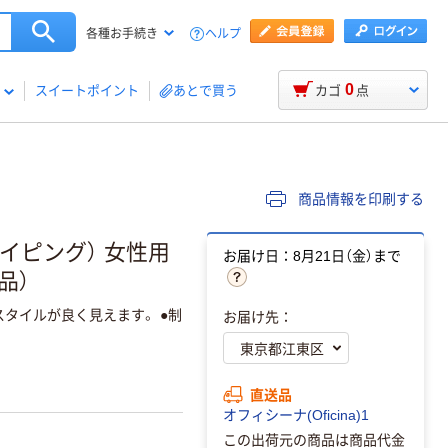
ヘルプ
各種お手続き
0
スイートポイント
あとで買う
カゴ
点
商品情報を印刷する
パイピング） 女性用
お届け日：8月21日（金）まで
品）
タイルが良く見えます。 ●制
お届け先：
直送品
オフィシーナ(Oficina)1
この出荷元の商品は商品代金