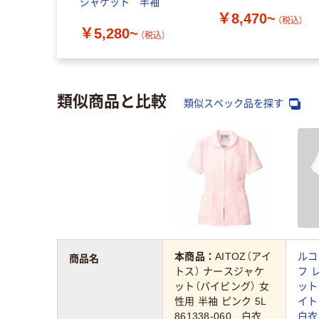
ジャケット 半袖
￥8,470~
（税込）
￥5,280~
（税込）
類似商品と比較
類似スペック品を探す
本商品：
AITOZ（アイ
ルコ
商品名
トス） ナースジャケ
フ 
ット（パイピング） 女
ット
性用 半袖 ピンク 5L
イト
861338-060 白衣
白衣