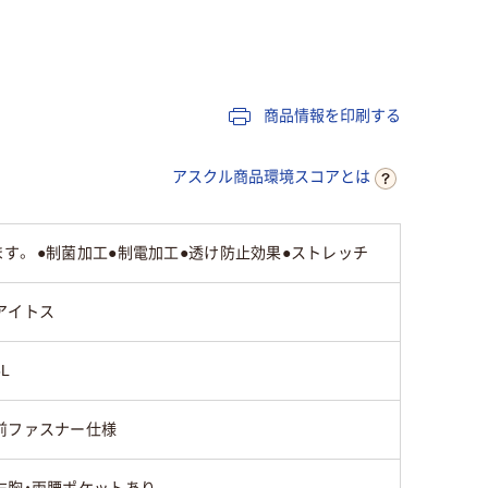
テ
ブロード（ポリエステ
ル65％・綿35％）
商品情報を印刷する
アスクル商品環境スコアとは
。 ●制菌加工●制電加工●透け防止効果●ストレッチ
アイトス
5L
前ファスナー仕様