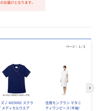
第のお届けとなります。
ページ：
1
／
2
次のスライド
ズノ MZ0092 スクラ
住商モンブラン マタニ
フォーク 
ブ メディカルウエア
ティワンピース（半袖）
プスクラブ 