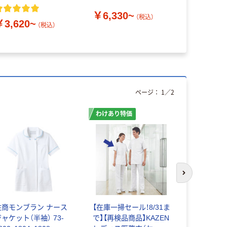
￥6,330~
（税込）
￥3,620~
￥5,680
（税込）
ページ：
1
／
2
わけあり特価
次のスライド
住商モンブラン ナース
【在庫一掃セール！8/31ま
ルコックス
ャケット（半袖） 73-
で】【再検品商品】KAZEN
ジャケット