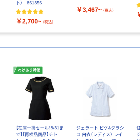
ト） 861356
￥3,467~
（税込）
￥2,700~
（税込）
わけあり特価
ラ
【在庫一掃セール！8/31ま
ジェラート ピケ&クラシ
で】【再検品商品】チト
コ 白衣（レディス） レイ
ジ