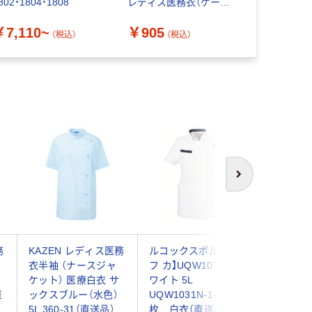
802・1804・1808
レディス医務衣（ケーシ
UQW1031
ー） 半袖 ホワイト L
￥7,110~
￥905
￥8,400
AKL360-30 白衣（わけ
（税込）
（税込）
あり品）
次へ
務
KAZEN レディス医務
ルコックスポルティ
ルコック
衣半袖 （ナースジャ
フ カ】UQW1031 1 ホ
フ カ】UQ
ケット） 医療白衣 サ
ワイト 5L
ワイト 5
直
ックスブルー（水色）
UQW1031N-1-5L 1
UQM1004
5L 360-31（直送品）
枚 白衣（直送品）
枚 白衣