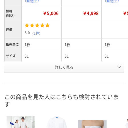
（直送品）
（直送品）
価格
￥5,006
￥4,998
￥5
(税込)
評価
5.0
（
1件
）
1枚
1枚
1枚
販売単位
3L
3L
3L
サイズ
詳しく見る
サックス
ピンク
ホワイト
カラー
お申込番
2125292
2125336
2125256
号
直送品
直送品
直送品
在庫
この商品を見た人はこちらも検討されていま
す
8月21日（金）まで
8月21日（金）まで
8月21日（金）
お届け日
数量
数量
数量