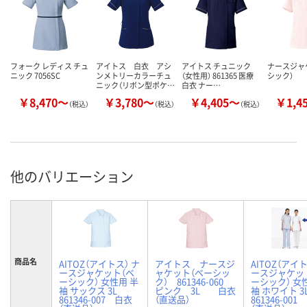
フォーク レディス チュ
アイトス 白衣 アシ
アイトス チュニック
ナースジャ
ニック 7056SC
ンメトリーカラーチュ
（女性用） 861365 医療
シック）
ニック（リボン型ポケ…
白衣 ナー…
￥8,470～
￥3,780～
￥4,405～
￥1,4
（税込）
（税込）
（税込）
他のバリエーション
商品名
AITOZ（アイトス） ナ
アイトス ナースジ
AITOZ（アイト
ースジャケット（ベ
ャケット（ベーシッ
ースジャケッ
ーシック） 女性用 半
ク） 861346-060
ーシック） 女
袖 サックス 3L
ピンク 3L 白衣
袖 ホワイト 3
861346-007 白衣
（直送品）
861346-00