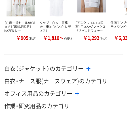
カゴへ
カゴへ
カ
【在庫一掃セール！8/31
タップ 白衣 医務
【アスクル・ロハコ限
住商モンブ
まで】【再検品商品】
衣 半袖（メンズ・レデ
定】 日本シグマックス
ティワンピ
KAZEN レ…
ィス）
リブバンドフィッ…
￥905
￥1,810～
￥1,292
￥6,3
（税込）
（税込）
（税込）
白衣（ジャケット）のカテゴリー
白衣・ナース服(ナースウェア)のカテゴリー
オフィス用品のカテゴリー
作業・研究用品のカテゴリー