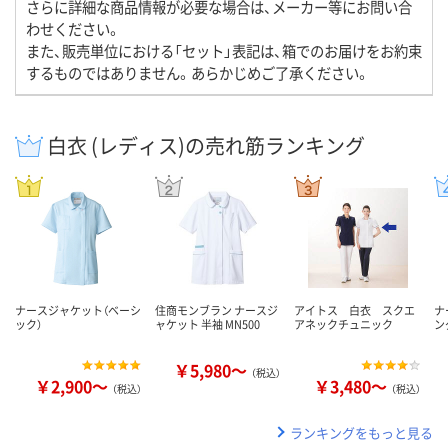
さらに詳細な商品情報が必要な場合は、メーカー等にお問い合
わせください。
また、販売単位における「セット」表記は、箱でのお届けをお約束
するものではありません。あらかじめご了承ください。
白衣 (レディス)の売れ筋ランキング
ナースジャケット（ベーシ
住商モンブラン ナースジ
アイトス 白衣 スクエ
ナ
ック）
ャケット 半袖 MN500
アネックチュニック
ン
￥5,980～
（税込）
￥2,900～
￥3,480～
（税込）
（税込）
ランキングをもっと見る