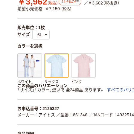
￥3,962
44.6%OFF
／￥3,602（税抜き）
（税込）
希望小売価格
￥7,150
（税込）
販売単位：1枚
サイズ
カラーを選択
ホワイト
サックス
ピンク
この商品のバリエーション
「サイズ」「カラー」違いで 全24商品 あります。
すべてのバリ
お申込番号：2125327
メーカー：アイトス
／型番：861346
／JANコード：4932514
商品詳細