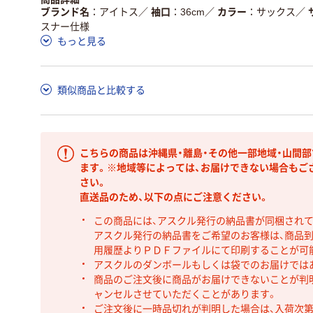
ブランド名
アイトス
／
袖口
36cm
／
カラー
サックス
／
スナー仕様
もっと見る
類似商品と比較する
こちらの商品は沖縄県・離島・その他一部地域・山間
ます。※地域等によっては、お届けできない場合もご
さい。
直送品のため、以下の点にご注意ください。
この商品には、アスクル発行の納品書が同梱され
アスクル発行の納品書をご希望のお客様は、商品到
用履歴よりＰＤＦファイルにて印刷することが可
アスクルのダンボールもしくは袋でのお届けでは
商品のご注文後に商品がお届けできないことが判
ャンセルさせていただくことがあります。
ご注文後に一時品切れが判明した場合は、入荷次