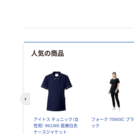
人気の商品
前のスライドへ
ディススクラ
アイトス チュニック（女
フォーク 7056SC ブ
袖 986-
性用） 861365 医療白衣
ック
ナースジャケット