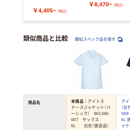
￥8,470~
（税込）
~
￥4,405~
（税込）
（税込）
類似商品と比較
類似スペック品を探す
本商品：
アイトス
アイ
商品名
ナースジャケット（ベ
（女性
ーシック） 861346-
08
007 サックス
6L
6L 白衣（直送品）
ャケ