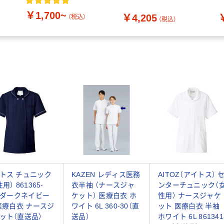
チュニック 女性用 ブラ
6
￥1,700~
￥4,205
ック L MK-0022 1枚（わ
（税込）
（税込）
けあり品）
トス チュニック
KAZEN レディス医務
AITOZ（アイトス） 
用） 861365-
衣半袖 （ナースジャ
ンターチュニック（
8 ダークネイビー
ケット） 医療白衣 ホ
性用） ナースジャケ
 医療白衣 ナースジ
ワイト 6L 360-30（直
ット 医療白衣 半袖
ット（直送品）
送品）
ホワイト 6L 861341