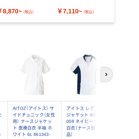
13
ー） 半袖 
￥8,870~
￥7,110~
￥905
AKL360-
（税込）
（税込）
（
あり品）
次へ
セ
AITOZ（アイトス） サ
アイトス レディース
アイトス
女
イドチュニック（女性
ジャケット 862003-
（女性用） 
用） ナースジャケッ
008 ネイビー 6L 医療
008 ネイ
ト 医療白衣 半袖 ホ
白衣（ナース服）（直送
白衣 ナ
-
ワイト 6L 861343-
品）
ト（直送品