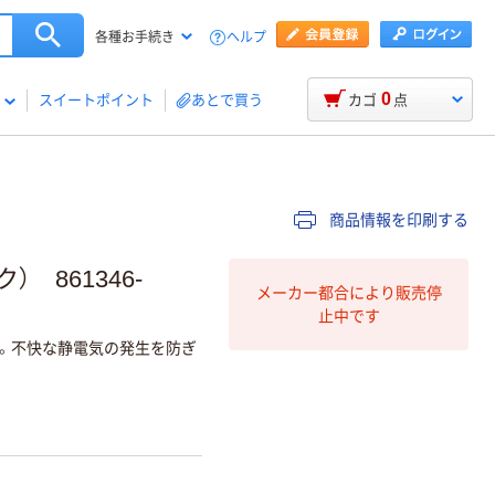
ヘルプ
各種お手続き
0
スイートポイント
あとで買う
カゴ
点
商品情報を印刷する
861346-
メーカー都合により販売停
止中です
。不快な静電気の発生を防ぎ