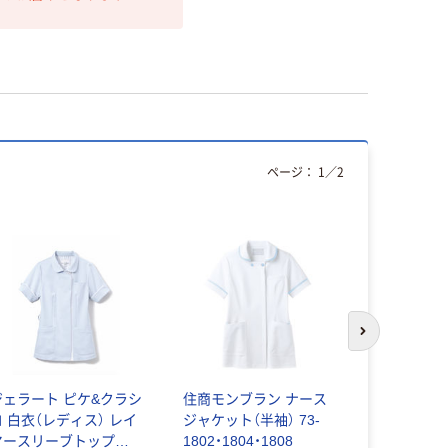
ページ：
1
／
2
わけあり特
次のスライド
ジェラート ピケ&クラシ
住商モンブラン ナース
【在庫一掃セ
コ 白衣（レディス） レイ
ジャケット（半袖） 73-
で】【再検品
ヤースリーブトップス
1802・1804・1808
レディス医