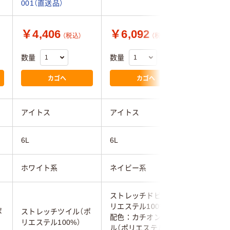
001（直送品）
￥4,406
￥6,092
￥6,7
（税込）
（税込）
数量
数量
数量
カゴへ
カゴへ
アイトス
アイトス
アイトス
6L
6L
6L
ホワイト系
ネイビー系
ネイビー
ストレッチドビー（ポ
ストレッ
リエステル100%）
リエステ
ポ
ストレッチツイル（ポ
配色：カチオンツイ
配色：カ
リエステル100%）
ル（ポリエステル
ル（ポリ