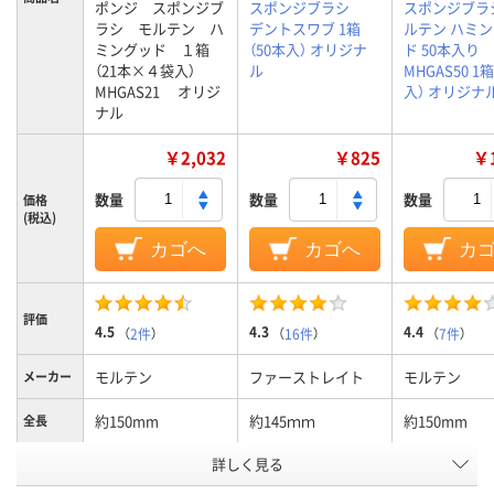
ポンジ スポンジブ
スポンジブラシ
スポンジブラ
ラシ モルテン ハ
デントスワブ 1箱
ルテン ハミ
ミングッド １箱
（50本入） オリジナ
ド 50本入り
（21本×４袋入）
ル
MHGAS50 1
MHGAS21 オリジ
入） オリジナ
ナル
￥2,032
￥825
￥1
数量
数量
数量
価格
(税込)
カゴへ
カゴへ
カ
評価
4.5
4.3
4.4
（
2件
）
（
16件
）
（
7件
）
モルテン
ファーストレイト
モルテン
メーカー
約150mm
約145ｍｍ
約150mm
全長
詳しく見る
紙軸
プラスチック軸
軸の種類