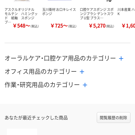
アスクルオリジナル
玉川衛材 お口キレイス
口腔ケアスポンジ スポ
川本産業 
モルテン ハミングッ
ポンジ
ンジブラシ デントスワ
K
ド 紙軸 スポンジ
ブ U型 プラス…
ブ…
￥548～
￥725～
￥5,270
￥1,6
（税込）
（税込）
（税込）
オーラルケア・口腔ケア用品のカテゴリー
オフィス用品のカテゴリー
作業・研究用品のカテゴリー
あなたが最近チェックした商品
閲覧履歴の削除