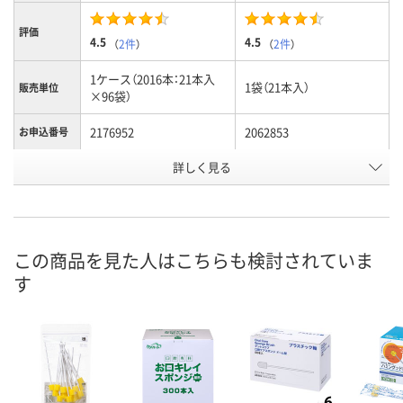
評価
4.5
4.5
（
2件
）
（
2件
）
1ケース（2016本：21本入
1袋（21本入）
販売単位
×96袋）
2176952
2062853
お申込番号
詳しく見る
1点
あり
在庫
8月8日（土）
8月8日（土）
お届け日
数量
数量
この商品を見た人はこちらも検討されていま
す
カゴへ
カゴへ