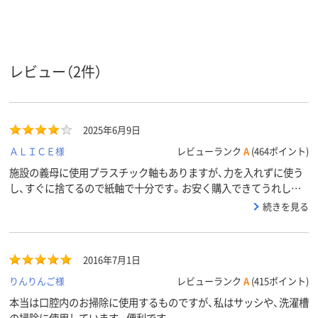
アスクル
商品環境
15
10
15
スコア
レビュー（2件）
2025年6月9日
ＡＬＩＣＥ様
レビューランク
A
(464ポイント)
施設の義母に使用プラスチック軸もありますが、力を入れずに使う
し、すぐに捨てるので紙軸で十分です。お安く購入できてうれしい
です。
続きを見る
2016年7月1日
りんりんご様
レビューランク
A
(415ポイント)
本当は口腔内のお掃除に使用するものですが、私はサッシや、洗濯槽
の掃除に使用しています。便利です。