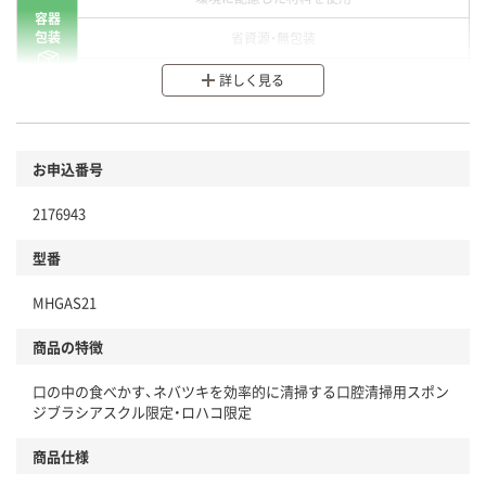
容器
包装
省資源・無包装
分別・リサイクルしやすい設計
詳しく見る
環境に配慮した材料を使用
商品
お申込番号
本体
省資源・省エネ・節水
2176943
分別・リサイクルしやすい設計
型番
独自の回収スキームがある
MHGAS21
仕組
アスクルで資源循環している
商品の特徴
温室効果ガスなどの削減
口の中の食べかす、ネバツキを効率的に清掃する口腔清掃用スポン
この商品の環境配慮ポイントです。下記商品詳細「
ジブラシアスクル限定・ロハコ限定
アスクル商品環境スコア詳細／加点項目
」で確認できます。
商品仕様