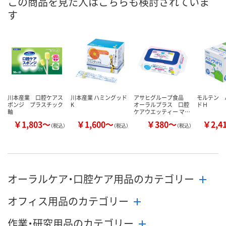
この商品を見た人はこちらも検討されていま
す
川本産業 口腔ケアス
川本産業 ハミングッド
アサヒグループ食品
モルテン 
ポンジ プラスチック
K
オーラルプラス 口腔
ドＨ
軸
ケアウエッティー マ…
￥1,803～
￥1,600～
￥380～
￥2,4
（税込）
（税込）
（税込）
オーラルケア・口腔ケア用品のカテゴリー
オフィス用品のカテゴリー
作業・研究用品のカテゴリー