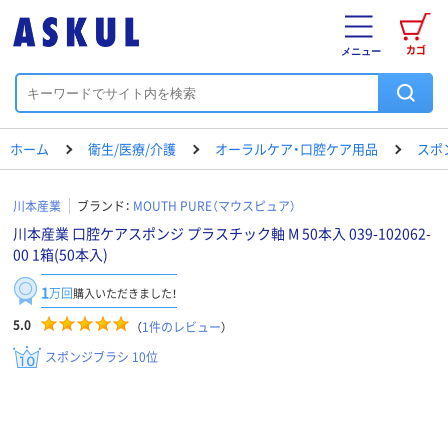
カゴ
メニュー
ホーム
衛生/医療/介護
オーラルケア・口腔ケア用品
スポ
川本産業
ブランド：
MOUTH PURE（マウスピュア）
川本産業 口腔ケアスポンジ プラスチック軸 M 50本入 039-102062-
00 1箱(50本入)
1
万回
購入いただきました！
5.0
（
1
件のレビュー
）
スポンジブラシ 10位