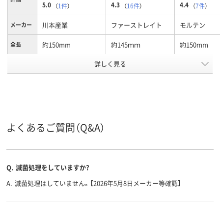
5.0
4.3
4.4
（
1件
）
（
16件
）
（
7件
）
川本産業
ファーストレイト
モルテン
メーカー
約150mm
約145ｍｍ
約150mm
全長
詳しく見る
プラスチック軸
プラスチック軸
軸の種類
アスクル
商品環境
10
15
スコア
よくあるご質問（Q&A）
Q.
滅菌処理をしていますか?
A.
滅菌処理はしていません。【2026年5月8日メーカー等確認】