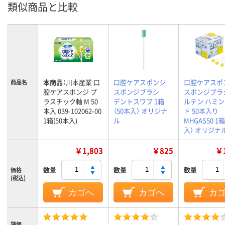
類似商品と比較
本商品：
川本産業 口
口腔ケアスポンジ
口腔ケアスポ
商品名
腔ケアスポンジ プ
スポンジブラシ
スポンジブラ
ラスチック軸 M 50
デントスワブ 1箱
ルテン ハミ
本入 039-102062-00
（50本入） オリジナ
ド 50本入り
1箱(50本入)
ル
MHGAS50 1
入） オリジナ
￥1,803
￥825
￥1
数量
数量
数量
価格
(税込)
カゴへ
カゴへ
カ
評価