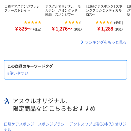
口腔ケアスポンジブラシ
アスクルオリジナル モ
【口腔ケアスポンジ】 スポ
口
ファーストレイト
ルテン ハミングッド
ンジブラシ Ciメディカル
ジ
紙軸 スポンジブ…
Ciス…
型
(
49件
)
￥825～
￥1,276～
￥1,288
（税込）
（税込）
（税込）
ランキングをもっと見る
この商品のキーワードタグ
#使いやすい
アスクルオリジナル、
限定商品など こちらもおすすめ
口腔ケアスポンジ スポンジブラシ デントスワブ 1箱（50本入） オリジ
ナル