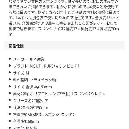
わかりやすい黄色のスポンジです。軸が長いので、お口のすみずみ
まできれいに清掃できます。軸が水に強いので、薬液などを使用す
る際に最適です。柄がしなるので上あごや頬の内側の清掃に最適で
す。1本ずつ個別包装で使い切りなので衛生的です。全長約15cmと
長い為、介護者がケアの最中に手を噛まれる心配が少なく、お口の
奥まで届きます。スポンジサイズ：幅約17×奥行約17×高さ約20ｍ
ｍ
商品仕様
メーカー：川本産業
ブランド：MOUTH PURE（マウスピュア）
サイズ：M
軸の種類：プラスチック軸
サイズ：全長：約150mm
素材：【軸】ポリプロピレン（プラ軸） 【スポンジ】ウレタン
シリーズ名：口腔ケア
寸法：全長：約150mm
材質：柄：ABS樹脂、スポンジ：ウレタン
全長：約150mm
その他：個包装