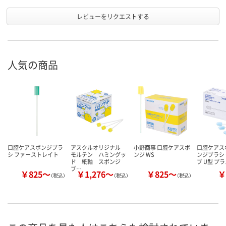
レビューをリクエストする
人気の商品
口腔ケアスポンジブラ
アスクルオリジナル
小野商事 口腔ケアスポ
口腔ケアス
シ ファーストレイト
モルテン ハミングッ
ンジ WS
ンジブラシ
ド 紙軸 スポンジ
ブ U型 プ
ブ…
￥825～
￥1,276～
￥825～
￥
（税込）
（税込）
（税込）