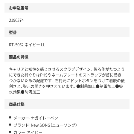
お申込番号
2196374
型番
RT-5062 ネイビー LL
商品の特徴
キャリアと知性を感じさせるスクラブデザイン。後ろ側がたつよう
にできた衿ぐりはPHSやネームプレートのストラップが首に巻き
つかないための配慮です。右衿元にドットボタンをつけて着脱の便
利さと、胸元の開きを押さえています。●制菌加工●制電加工●吸
水効果●防汚加工
商品仕様
メーカー：ナガイレーベン
ブランド：New SONG（ニューソング）
カラー：ネイビー