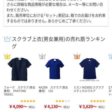
さらに詳細な商品情報が必要な場合は、メーカー等にお問い合
わせください。
また、販売単位における「セット」表記は、箱でのお届けをお約束
するものではありません。あらかじめご了承ください。
スクラブ上衣(男女兼用)の売れ筋ランキン
グ
フォーク スクラブ（男女
KAZEN スクラブ（男女
ミズノ MZ0092 スクラブ
【
兼用） PANTONE
兼用） 133
メディカルウエア
カ
7000SC
ト
￥4,090～
￥4,130～
￥3,620～
（税込）
（税込）
（税込）