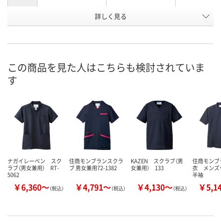
詳しく見る
オリーブ
オレンジ
クラウディピ
カラー
お申込番
WUP5379
WUP5320
WUP5370
号
直送品
直送品
直送品
在庫
この商品を見た人はこちらも検討されていま
す
8月27日（木）まで
8月27日（木）まで
8月27日（木）
お届け日
数量
数量
数量
カゴへ
カゴへ
カ
ナガイレーベン スク
住商モンブランスクラ
KAZEN スクラブ（男
住商モンブ
ラブ（男女兼用） RT-
ブ 男女兼用72-1382
女兼用） 133
衣 メン
5062
半袖
￥6,360～
￥4,791～
￥4,130～
￥5,1
（税込）
（税込）
（税込）