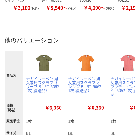
ガイレーベン…
用） 7033SC
7000SC
7042SC
￥3,180
￥5,540～
￥4,090～
￥2,1
（税込）
（税込）
（税込）
他のバリエーション
商品名
ナガイレーベン 男
ナガイレーベン 男
ナガイレーベ
女兼用スクラブ オ
女兼用スクラブ オ
女兼用スクラ
リーブ BL RT-5062
レンジ BL RT-5062
ラウディピンク
1枚（直送品）
1枚（直送品）
RT-5062 1枚
品）
価格
￥6,360
￥6,360
￥6
(税込)
1枚
1枚
1枚
販売単位
BL
BL
BL
サイズ