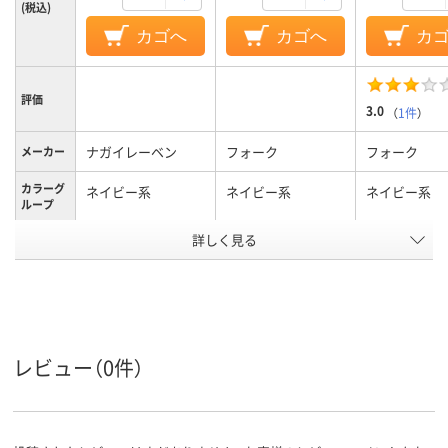
(税込)
カゴへ
カゴへ
カ
評価
3.0
（
1件
）
ナガイレーベン
フォーク
フォーク
メーカー
カラーグ
ネイビー系
ネイビー系
ネイビー系
ループ
詳しく見る
LL
M
L
サイズ
男女兼用
男女兼用
男女兼用
対象
アスクル
商品環境
25
スコア
レビュー（0件）