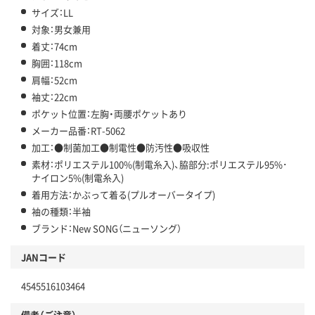
サイズ：LL
対象：男女兼用
着丈：74cm
胸囲：118cm
肩幅：52cm
袖丈：22cm
ポケット位置：左胸・両腰ポケットあり
メーカー品番：RT-5062
加工：●制菌加工●制電性●防汚性●吸収性
素材：ポリエステル100%(制電糸入)、脇部分:ポリエステル95%･
ナイロン5%(制電糸入)
着用方法：かぶって着る(プルオーバータイプ)
袖の種類：半袖
ブランド：New SONG（ニューソング）
JANコード
4545516103464
備考（ご注意）