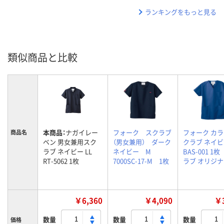
ランキングをもっと見る
類似商品と比較
本商品：
ナガイレー
フォーク スクラブ
フォーク カ
商品名
ベン 男女兼用スク
（男女兼用） ダーク
クラブ ネイビ
ラブ ネイビー LL
ネイビー M
BAS-001 1
RT-5062 1枚
7000SC-17-M 1枚
ラブ オリジ
￥6,360
￥4,090
￥3
数量
数量
数量
価格