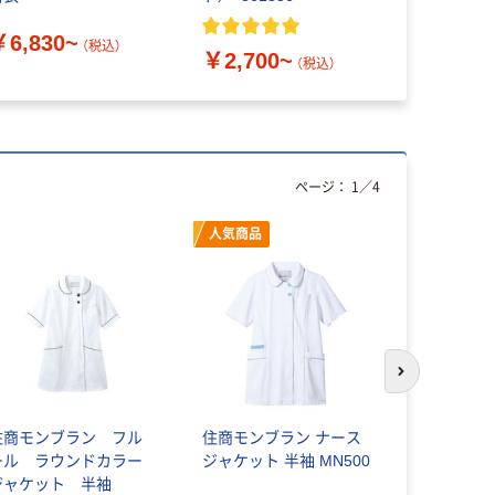
￥6,564
￥6,830~
（税込）
￥2,700~
（税込）
ページ：
1
／
4
人気商品
次のスライド
住商モンブラン フル
住商モンブラン ナース
KAZEN 
ール ラウンドカラー
ジャケット 半袖 MN500
ット半袖 1
ジャケット 半袖