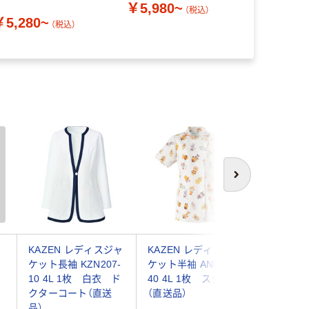
￥5,980~
￥6,450
（税込）
￥5,280~
（税込）
次へ
KAZEN レディスジャ
KAZEN レディスジャ
KAZEN
ケ
ケット長袖 KZN207-
ケット半袖 ANP058-
ニックジ
ワ
10 4L 1枚 白衣 ド
40 4L 1枚 スクラブ
袖 985-
療
クターコート（直送
（直送品）
品）
品）