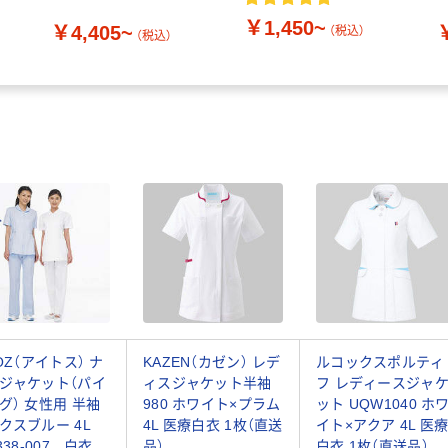
￥1,450~
￥4,405~
（税込）
（税込）
TOZ（アイトス） ナ
KAZEN（カゼン） レデ
ルコックスポルティ
ジャケット（パイ
ィスジャケット半袖
フ レディースジャ
グ） 女性用 半袖
980 ホワイト×プラム
ット UQW1040 ホ
クスブルー 4L
4L 医療白衣 1枚（直送
イト×アクア 4L 医
338-007 白衣
品）
白衣 1枚（直送品）