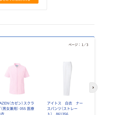
ページ：
1
／
3
次のスライド
KAZEN（カゼン）スクラ
アイトス 白衣 ナー
住商モンブ
（男女兼用） 055 医療
スパンツ（ストレー
ブ 兼用 半袖
白衣
ト） 861356