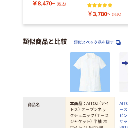
￥8,470~
ト）
（税込）
￥3,780~
（税込）
類似商品と比較
類似スペック品を探す
本商品：
AITOZ（アイ
AI
商品名
トス） オープンネッ
ース
クチュニック（ナース
ピン
ジャケット） 半袖 ホ
サッ
ワイト 4L 861369-
861