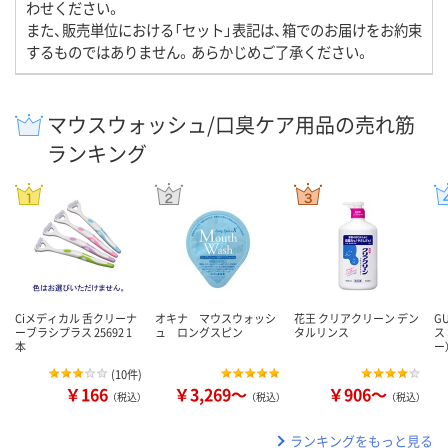
わせください。
また、販売単位における「セット」表記は、箱でのお届けをお約束
するものではありません。あらかじめご了承ください。
マウスウォッシュ/口臭ケア用品の売れ筋
ランキング
Ciメディカル 舌クリーナ
オキナ マウスウォッシ
花王 クリアクリーン デン
G
ーブラシプラス 25692 1
ュ ロングスピン
タルリンス
ス
本
ー
(
10件
)
￥166
￥3,269～
￥906～
（税込）
（税込）
（税込）
ランキングをもっと見る