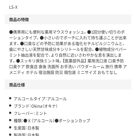
LS-X
商品の特徴
●携帯用にも便利な薬用マウスウォッシュ。●1回分使い切りのポ
ーションタイプ。●小さいのでポーチに入れて持ち運ぶことが出来
ます。●口臭などの予防に効果がある塩化セチルピルジニウムと、
歯にやさしい天然甘味成分キシリトールを配合。●植物成分ペパー
ミント抽出液を配合で、より自然に近いさわやかな息を演出しま
す。●スッキリ爽快ミント味。【医薬部外品】 薬用洗口液 口臭予防
口臭ケア 飲食店 食後 洗面所 お手洗い パウダールーム 旅行 携帯 ア
メニティ ホテル 宿泊施設 防災 個包装 ミニサイズ おもてなし
商品仕様
アルコールタイプ：アルコール
ブランド：Okina（オキナ）
フレーバー：ミント
種類：●Ｘ（アルコール）●ポーションカップ
生産国：日本製
製造国：日本製