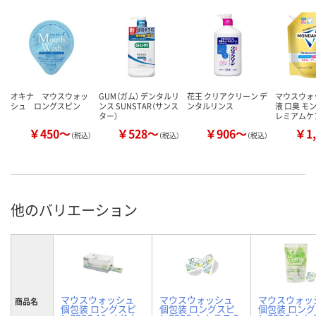
オキナ マウスウォッ
GUM（ガム） デンタルリ
花王 クリアクリーン デ
マウスウォ
シュ ロングスピン
ンス SUNSTAR（サンス
ンタルリンス
液 口臭 モ
ター）
レミアムケ
￥450～
￥528～
￥906～
￥1,
（税込）
（税込）
（税込）
他のバリエーション
マウスウォッシュ
マウスウォッシュ
マウスウォッ
商品名
個包装 ロングスピ
個包装 ロングスピ
個包装 ロン