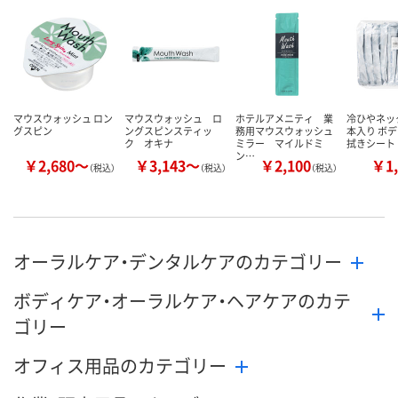
8月11日（火）
8月10日（月）
ついてご連絡
お届け日
ます
数量
数量
数量
カゴへ
カゴへ
カ
マウスウォッシュ ロン
マウスウォッシュ ロ
ホテルアメニティ 業
冷ひやネック
グスピン
ングスピンスティッ
務用マウスウォッシュ
本入り ボデ
ク オキナ
ミラー マイルドミ
拭きシート
ン…
￥2,680～
￥3,143～
￥2,100
￥1,
（税込）
（税込）
（税込）
オーラルケア・デンタルケアのカテゴリー
ボディケア・オーラルケア・ヘアケアのカテ
ゴリー
オフィス用品のカテゴリー