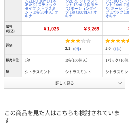
ンZERO 10mL（1本
ンZERO シトラスミ
ンZERO シ
あたり）スティック
ント 13mL（1個あた
ント 14mL（
タイプ シトラスミ
り）ポーションタイ
り）ポーショ
ント 1箱（30本入） オ
プ 1箱（100個入） オ
プ 1パック（1
キナ
キナ
オキナ
価格
￥1,026
￥3,269
(税込)
評価
3.1
5.0
（
6件
）
（
1件
）
1箱
1箱（100個入）
1パック（10個
販売単位
シトラスミント
シトラスミント
シトラスミン
味
詳しく見る
スティックタイプ
ポーションタイプ
ポーションタ
商品タイ
プ
100個入り
個入り
お申込番
UH61859
8257486
2229036
号
この商品を見た人はこちらも検討されていま
5点
あり
入荷待ち
在庫
す
ご注文後、お