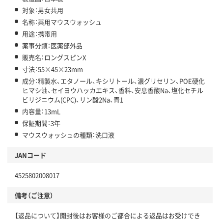
対象：男女共用
名称：薬用マウスウォッシュ
用途：携帯用
薬事分類：医薬部外品
販売名：ロングスピンX
寸法：55×45×23mm
成分：精製水、エタノール、キシリトール、濃グリセリン、POE硬化
ヒマシ油、セイヨウハッカエキス、香料、安息香酸Na、塩化セチル
ビリジニウム(CPC)、リン酸2Na、青1
内容量：13mL
保証期間：3年
マウスウォッシュの種類：洗口液
JANコード
4525802008017
備考（ご注意）
【返品について】開封後はお客様のご都合による返品はお受けでき