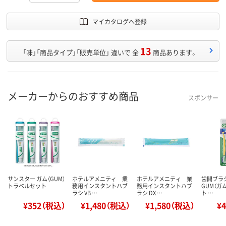
マイカタログへ登録
13
「味」「商品タイプ」「販売単位」 違いで 全
商品あります。
メーカーからのおすすめ商品
スポンサー
サンスター ガム（GUM）
ホテルアメニティ 業
ホテルアメニティ 業
歯間ブラシ
トラベルセット
務用インスタントハブ
務用インスタントハブ
GUM（ガ
ラシ VB …
ラシ DX …
ト …
¥352（税込）
¥1,480（税込）
¥1,580（税込）
¥