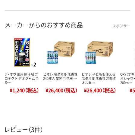
メーカーからのおすすめ商品
スポンサー
デ・オウ 薬用 制汗剤 プ
ビオレ 冷タオル 無香性
ビオレ 子どもも使える
OXY（オ
ロテクト デオジャム 全
240枚入 業務用 花王 …
冷タオル 無香性 冷却タ
オシャワ
身…
オル業…
200m…
¥1,240（税込）
¥26,400（税込）
¥26,400（税込）
¥
レビュー（3件）