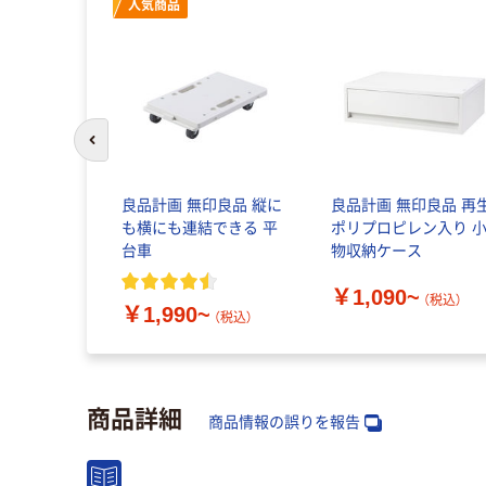
人気商品
前のスライドへ
良品計画 無印良品 縦に
良品計画 無印良品 再
も横にも連結できる 平
ポリプロピレン入り 
台車
物収納ケース
￥1,090~
（税込）
￥1,990~
（税込）
商品詳細
商品情報の誤りを報告