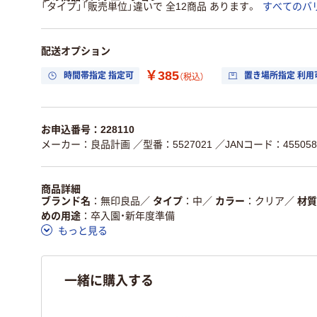
「タイプ」「販売単位」違いで 全12商品 あります。
すべてのバ
配送オプション
￥385
時間帯指定 指定可
置き場所指定 利用
（税込）
お申込番号：228110
メーカー：良品計画
／型番：5527021
／JANコード：4550583
商品詳細
ブランド名
無印良品
／
タイプ
中
／
カラー
クリア
／
材質
めの用途
卒入園・新年度準備
もっと見る
一緒に購入する