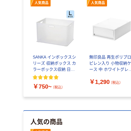
人気商品
人気商品
SANKA インボックスシ
無印良品 再生ポリプ
リーズ 収納ボックス カ
ピレン入り 小物収納
ラーボックス収納 日本
ース 中 ホワイトグレ
製
約幅２６×奥行３７×高
￥1,290
さ１２ｃｍ 良品計画
（税込）
￥750~
（税込）
人気の商品