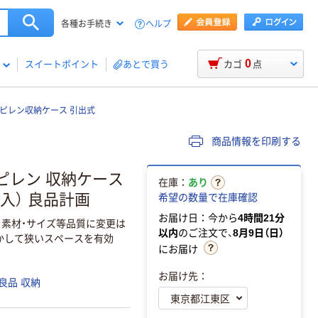
ヘルプ
各種お手続き
0
スイートポイント
あとで買う
カゴ
点
ロピレン収納ケース 引出式
商品情報を印刷する
ピレン 収納ケース
在庫：
あり
2個入） 良品計画
希望の数量で在庫確認
お届け日：今から
4時間21分
、素材・サイズ等品質に変更は
以内
のご注文で、
8月9日（日）
かして狭いスペースを有効
にお届け
お届け先：
良品 収納