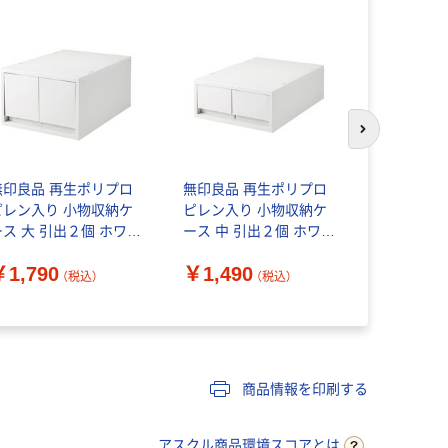
わけあり特
次のスライド
無印良品 再生ポリプロ
無印良品 再生ポリプロ
無印良品 
ピレン入り 小物収納ケ
ピレン入り 小物収納ケ
ン衣装ケー
ース 大 引出２個 ホワイ
ース 中 引出２個 ホワイ
約幅40×奥
トグレー 約幅２６×奥行
トグレー 約幅２６×奥行
18cm 良
￥1,790
￥1,490
￥1,791
３７×高さ１７．５ｃｍ
３７×高さ１２ｃｍ 良品
り品）
（税込）
（税込）
良品計画
計画
商品情報を印刷する
アスクル商品環境スコアとは