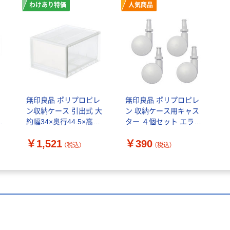
わけあり特価
人気商品
ロ
無印良品 ポリプロピレ
無印良品 ポリプロピレ
ケ
ン収納ケース 引出式 大
ン 収納ケース用キャス
ー
約幅34×奥行44.5×高さ
ター ４個セット エラス
24cm 良品計画（わけあ
トマー仕様 良品計画
￥1,521
￥390
り品）
（税込）
（税込）