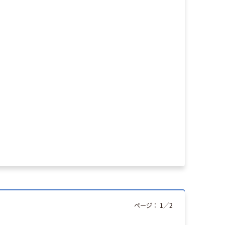
ページ：
1
／
2