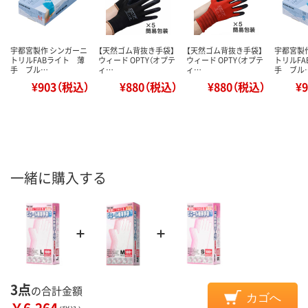
宇都宮製作 シンガーニ
【天然ゴム背抜き手袋】
【天然ゴム背抜き手袋】
宇都宮製
トリルFABライト 薄
ウィード OPTY（オプテ
ウィード OPTY（オプテ
トリルF
手 ブル…
ィ…
ィ…
手 ブル
¥903（税込）
¥880（税込）
¥880（税込）
¥
一緒に購入する
3点
の合計金額
カゴへ
￥6,264