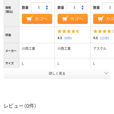
数量
数量
数量
価格
(税込)
カゴへ
カゴへ
カ
評価
4.5
4.0
（
9件
）
（
15件
）
川西工業
川西工業
アスクル
メーカー
L
L
L
サイズ
詳しく見る
クリア(透明・半透明)
ホワイト系
ホワイト系
カラーグ
ループ
系
食品衛生法規格基準
食品衛生
法
適合品
塩化ビニール
塩化ビニール
塩化ビニール
材質
レビュー（0件）
アスクル