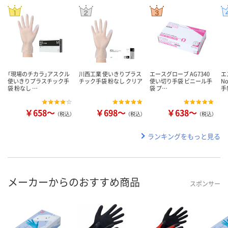
「現場のチカラ」アスクル
川西工業 使いきりプラス
エースグローブ AG7340
エ
使いきりプラスチック手
チック手袋 粉なし クリア
使い切り手袋 ビニール手
N
袋 粉なし …
袋 プ…
手
￥658～
￥698～
￥638～
（税込）
（税込）
（税込）
ランキングをもっと見る
メーカーからのおすすめ商品
スポンサー