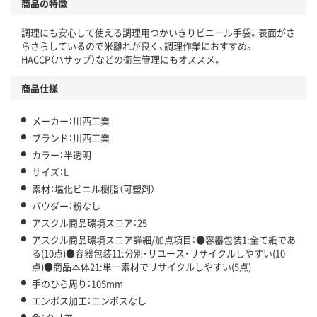
商品の特徴
温室効果ガスなどの削減
調理にも安心して使える調理用つかいきりビニール手袋。表面がさ
この商品の環境配慮ポイントです。下記商品詳細「
らさらしているので米離れが良く、調理作業におすすめ。
アスクル商品環境スコア詳細／加点項目
」で確認できます。
HACCP（ハサップ）などの衛生管理にもオススメ。
商品仕様
メーカー：川西工業
ブランド：川西工業
カラー：半透明
サイズ：L
素材：塩化ビニル樹脂（可塑剤）
パウダー：粉なし
アスクル商品環境スコア：25
アスクル商品環境スコア詳細/加点項目：●容器包装1:全て紙であ
る(10点)●容器包装11:分別・リユース・リサイクルしやすい(10
点)●商品本体21:単一素材でリサイクルしやすい(5点)
手のひら周り：105mm
エンボス加工：エンボスなし