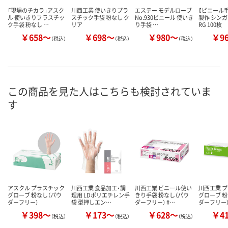
「現場のチカラ」アスク
川西工業 使いきりプラ
エステー モデルローブ
【ビニール
ル 使いきりプラスチッ
スチック手袋 粉なし ク
No.930ビニール 使いき
製作 シン
ク手袋 粉なし …
リア
り手袋 …
RG 100枚
￥658～
￥698～
￥980～
￥9
（税込）
（税込）
（税込）
この商品を見た人はこちらも検討されていま
す
アスクル プラスチック
川西工業 食品加工・調
川西工業 ビニール使い
川西工業 
グローブ 粉なし（パウ
理用 LDポリエチレン手
きり手袋 粉なし（パウ
グローブ 粉
ダーフリー）
袋 型押しエン…
ダーフリー） #…
ダーフリー）
￥398～
￥173～
￥628～
￥4
（税込）
（税込）
（税込）