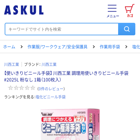
カゴ
メニュー
ホーム
作業服/ワークウェア/安全保護具
作業用手袋
塩
川西工業
ブランド：
川西工業
【使いきりビニール手袋】 川西工業 調理用使いきりビニール手袋
#2025L 粉なし 1箱（100枚入）
（
0
件のレビュー
）
ランキングを見る：
塩化ビニール手袋