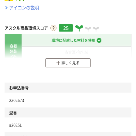
アイコンの説明
25
アスクル商品環境スコア
環境に配慮した材料を使用
容器
包装
省資源・無包装
詳しく見る
分別・リサイクルしやすい設計
環境に配慮した材料を使用
商品
お申込番号
本体
省資源・省エネ・節水
2302673
分別・リサイクルしやすい設計
型番
独自の回収スキームがある
#2025L
仕組
アスクルで資源循環している