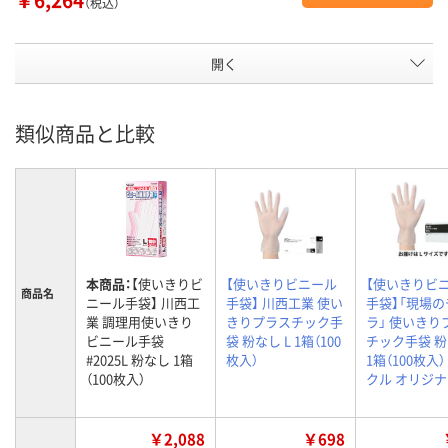
（税込）
開く
類似商品と比較
本商品：
【使いきりビ
【使いきりビニール
【使いきりビ
商品名
ニール手袋】 川西工
手袋】 川西工業 使い
手袋】「現場の
業 調理用使いきり
きりプラスチック手
ラ」 使いきり
ビニール手袋
袋 粉なし L 1箱（100
チック手袋 粉
#2025L 粉なし 1箱
枚入）
1箱（100枚入）
（100枚入）
クル オリジ
￥2,088
￥698