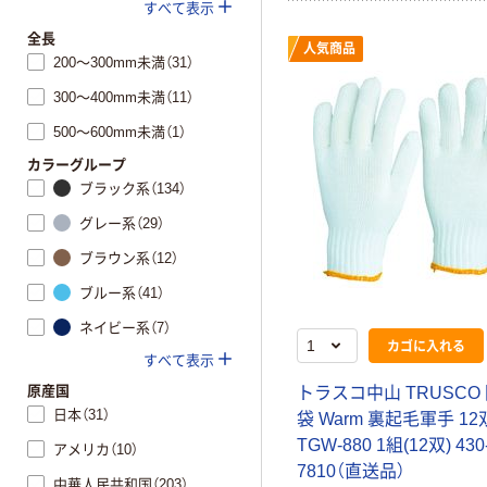
すべて表示
全長
人気商品
200～300mm未満（31）
300～400mm未満（11）
500～600mm未満（1）
カラーグループ
ブラック系（134）
グレー系（29）
ブラウン系（12）
ブルー系（41）
ネイビー系（7）
カゴに入れる
すべて表示
原産国
トラスコ中山 TRUSCO
日本（31）
袋 Warm 裏起毛軍手 1
TGW-880 1組(12双) 430
アメリカ（10）
7810（直送品）
中華人民共和国（203）