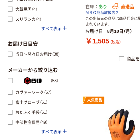
在庫
あり
直送品
大韓民国（4）
ＭＲＯ商品取扱店２
この出荷元の商品は商品代金に
スリランカ（4）
まれています。
すべて表示
お届け日
8月10日（月）
￥1,505
（税込）
お届け日目安
当日〜翌々日お届け（38)
商品を
メーカーから絞り込む
（58）
カヴァーワーク（57）
人気商品
富士グローブ（51）
おたふく手袋（51）
中部物産貿易（49）
すべて表示