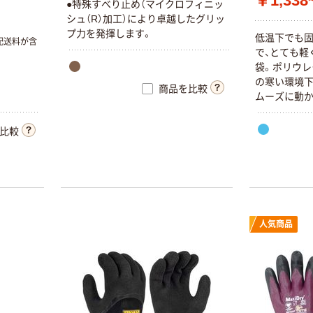
￥1,338
●特殊すべり止め（マイクロフィニッ
シュ（R）加工）により卓越したグリッ
プ力を発揮します。
低温下でも
配送料が含
で、とても軽
袋。ポリウレ
の寒い環境下
商品を比較
ムーズに動か
内側は柔ら
で保温性を高
比較
通さず湿気は
を持たせ、汗
に放出する
減、汗による
きや冷凍庫で
外作業(庭掃除
人気商品
産・漁業、清
流業、土木・
も。