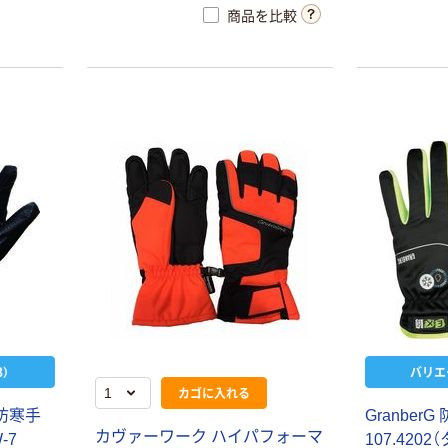
商品を比較
）
バリエ
カゴに入れる
防寒手
Granber
カヴァーワーク ハイパフォーマ
-7
107.42