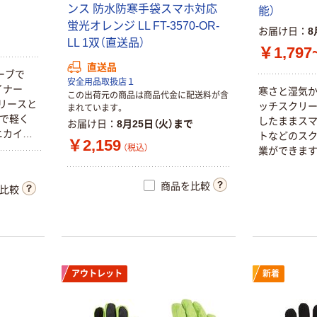
ンス 防水防寒手袋スマホ対応
能）
蛍光オレンジ LL FT-3570-OR-
お届け日
8
LL 1双（直送品）
￥1,797
直送品
ーブで
安全用品取扱店１
イナー
寒さと湿気か
この出荷元の商品は商品代金に配送料が含
フリースと
ッチスクリ
まれています。
）で軽く
したままスマ
お届け日
8月25日（火）まで
ニカイロ
トなどのス
￥2,159
です。防
（税込）
業ができます
の甲に小
め生地がグリ
ステル、ポ
イビズグリ
商品を比較
比較
とにより夜
富士グローブ
アイシス （Isis）
ています。防
BD-109
クライオグロー
性も良い手袋
ブ（R）
感で精密さ
￥748~
（税込）
業に最適です
￥49,528~
寒冷地での建
（税込）
アウトレット
新着
質管理・倉庫
タッチスク
青井商店 サーモ