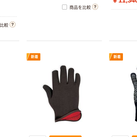
￥11,34
商品を比較
東和コーポレー
ション（TOWA）
比較
トワロン 防寒手
袋 PowerGrab
￥810~
（税込）
Thermodex 328
新着
新着