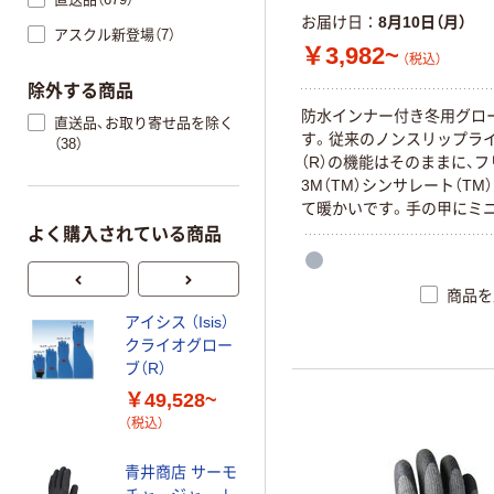
お届け日
8月10日（月）
アスクル新登場（7）
￥3,982~
（税込）
除外する商品
防水インナー付き冬用グロ
直送品、お取り寄せ品を除く
す。従来のノンスリップラ
（38）
（R）の機能はそのままに、
3M（TM）シンサレート（TM
て暖かいです。手の甲にミ
などを入れるポケット付き
よく購入されている商品
寒手袋。防水インナー付 手
物入れ付 ナイロン、ポリエ
商品を
リウレタン
アイシス （Isis）
トラスコ中山 防
クライオグロー
寒天然ゴム手袋
ブ（R）
￥1,038~
￥49,528~
（税込）
（税込）
アトム ホットラ
青井商店 サーモ
イン フリーサ