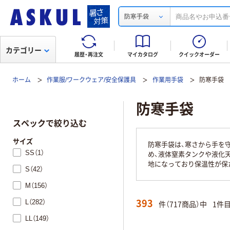
防寒手袋
カテゴリー
履歴・再注文
マイカタログ
クイックオーダー
ホーム
作業服/ワークウェア/安全保護具
作業用手袋
防寒手袋
防寒手袋
スペックで絞り込む
サイズ
防寒手袋は、寒さから手を
SS（1）
め、液体窒素タンクや液化
地になっており保温性が保
S（42）
M（156）
393
L（282）
件（717商品）中
1件
LL（149）