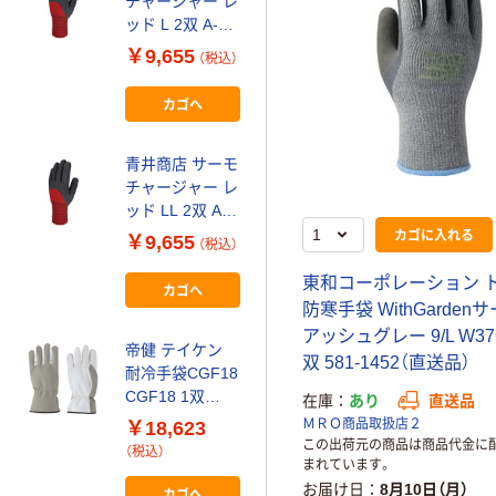
チャージャー レ
イズ 10双組
ッド L 2双 A-
184 フリー（直
￥4,785
（税込）
919-L-2P 1セッ
送品）
￥9,655
（税込）
ト(5双)（直送品）
カゴへ
カゴへ
パール金属 CS
青井商店 サーモ
スポーツ反射グ
チャージャー レ
ローブ
ッド LL 2双 A-
￥3,296~
カゴに入れる
919-LL-2P 1セ
￥9,655
（税込）
（税込）
ット(5双)（直送
品）
東和コーポレーション 
カゴへ
富士手袋工業 富
防寒手袋 WithGarden
士手袋 防寒 裏
アッシュグレー 9/L W376
起毛軍手 10双組
帝健 テイケン
5300 1組(10双)
双 581-1452（直送品）
￥962
耐冷手袋CGF18
（税込）
256-4514（直送
CGF18 1双
在庫
あり
直送品
品）
カゴへ
298-0487（直送
ＭＲＯ商品取扱店２
￥18,623
品）
この出荷元の商品は商品代金に
（税込）
まれています。
東和コーポレー
お届け日
8月10日（月）
カゴへ