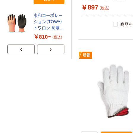
ション トワロン
￥897
防寒手袋
（税込）
WithGardenサー
東和コーポレー
￥897
（税込）
マル アッシュグ
ション（TOWA）
商品を
レー 8/M W376-
トワロン 防寒手
カゴへ
8M 1双 580-
袋 PowerGrab
￥810~
（税込）
9772（直送品）
Thermodex 328
新着