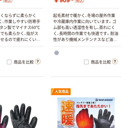
~
￥909~
（税込）
（税込）
固くならずに柔らかく
起毛素材で暖かく、冬場の屋外作業
く、作業しやすい防寒手
や冷蔵庫内作業に向いています。ゴ
タン製でマイナス60℃
ム部も高い透湿性を有し、蒸れにく
でも柔らかく、指がス
く、長時間の作業でも快適です。耐油
せるので疲れにくい。
性があり機械メンテンナスなど油作
かいボアタイプの裏起毛
業にも適しています。手にフィット
めており、温かい。水を
し、細かい作業にも適しています。荷
逃がす「透湿防水」機能
物の配送作業、建築・土木作業、寒冷
商品を比較
商品を比較
などの湿気を手袋外部
時の屋外作業、冷蔵倉庫内作業、日曜
ことで内部のムレを軽
大工、ガーデニング 13ゲージ編
手の冷えを抑える。雪か
の作業におすすめ。屋
・洗車・除雪)、農業、水
人気商品
掃・サービス業、運輸・物
建築業、園芸・造園業に