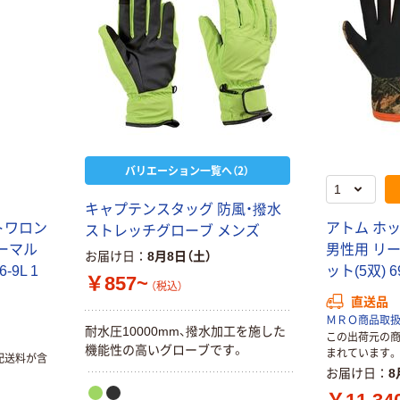
チャージャー レ
ッド L 2双 A-
919-L-2P 1セッ
￥9,655
（税込）
ト(5双)（直送品）
カゴへ
青井商店 サーモ
チャージャー レ
バリエーション一覧へ（2）
ッド LL 2双 A-
919-LL-2P 1セ
￥9,655
（税込）
ット(5双)（直送
キャプテンスタッグ 防風・撥水
品）
トワロン
アトム ホ
ストレッチグローブ メンズ
カゴへ
サーマル
男性用 リーフ 
お届け日
8月8日（土）
-9L 1
ット(5双) 6
￥857~
帝健 テイケン
（税込）
耐冷手袋CGF18
直送品
CGF18 1双
ＭＲＯ商品取
耐水圧10000mm、撥水加工を施した
この出荷元の
298-0487（直送
￥18,623
機能性の高いグローブです。
まれています。
品）
配送料が含
（税込）
お届け日
8
カゴへ