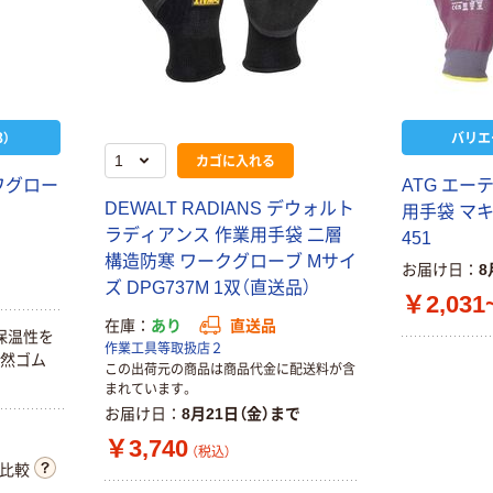
）
バリエ
カゴに入れる
ワグロー
ATG エー
DEWALT RADIANS デウォルト
）
用手袋 マキ
ラディアンス 作業用手袋 二層
451
構造防寒 ワークグローブ Mサイ
お届け日
8
ズ DPG737M 1双（直送品）
￥2,031
在庫
あり
直送品
保温性を
作業工具等取扱店２
天然ゴム
この出荷元の商品は商品代金に配送料が含
まれています。
お届け日
8月21日（金）まで
￥3,740
（税込）
比較