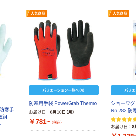
人気商品
人気商品
バリエーション一覧へ（4）
バリエ
防寒用手袋 PowerGrab Thermo
ショーワグ
 防寒手
No.282 
お届け日
8月10日（月）
2双組
￥781~
（税込）
-
お届け日
8