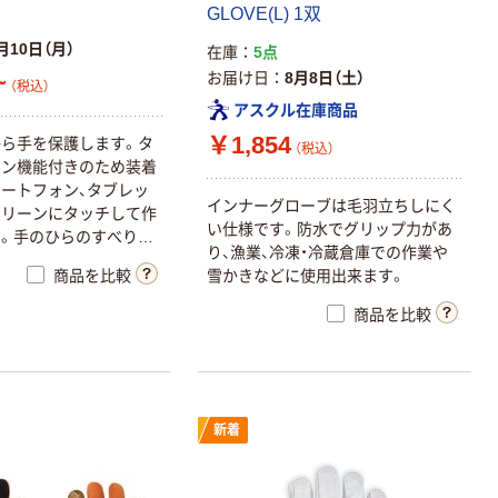
GLOVE(L) 1双
月10日（月）
在庫
5点
お届け日
8月8日（土）
~
（税込）
アスクル在庫商品
￥1,854
ら手を保護します。タ
（税込）
ーン機能付きのため装着
ートフォン、タブレッ
インナーグローブは毛羽立ちしにく
クリーンにタッチして作
い仕様です。防水でグリップ力があ
。手のひらのすべり止
り、漁業、冷凍・冷蔵倉庫での作業や
ップ力を高めます。ハ
雪かきなどに使用出来ます。
商品を比較
ーンカラーを採用するこ
間での反射視認性に優れ
商品を比較
水機能があり、また通気
です。快適なフィット
と正確さが求められる作
。冷凍・冷蔵庫内作業、
築・土木・組立・整備・品
新着
・配送など一般作業に。
リーン機能付き