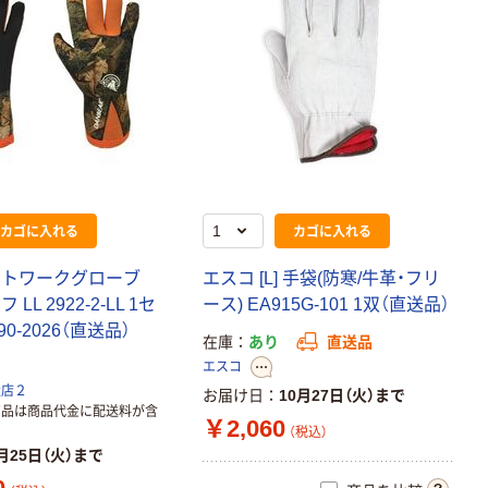
カゴに入れる
カゴに入れる
ットワークグローブ
エスコ [L] 手袋(防寒/牛革・フリ
LL 2922-2-LL 1セ
ース) EA915G-101 1双（直送品）
90-2026（直送品）
在庫
あり
直送品
エスコ
扱店２
お届け日
10月27日（火）まで
商品は商品代金に配送料が含
￥2,060
（税込）
月25日（火）まで