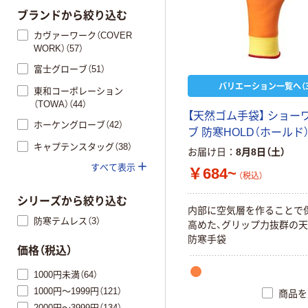
ブランドから絞り込む
カヴァーワーク（COVER
WORK）（57）
富士グローブ（51）
バリエーション一覧へ（3
東和コーポレーション
（TOWA）（44）
【天然ゴム手袋】 ショー
ホーケングローブ（42）
ブ 防寒HOLD（ホールド
キャプテンスタッグ（38）
お届け日
8月8日（土）
すべて表示
￥684~
（税込）
シリーズから絞り込む
内部に空気層を作ることで
防寒テムレス（3）
高めた、グリップ力抜群の
防寒手袋
価格（税込）
1000円未満（64）
1000円～1999円（121）
商品を
2000円～3999円（134）