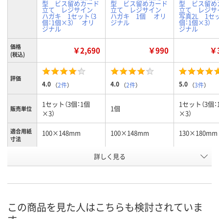
型 ビス留めカード
型 ビス留めカード
型 ビス留め
立て レジサイン
立て レジサイン
立て レジ
ハガキ 1セット（3
ハガキ 1個 オリ
写真2L 1セッ
個：1個×3） オリ
ジナル
個：1個×3）
ジナル
ジナル
価格
￥2,690
￥990
￥3
(税込)
評価
4.0
4.0
5.0
（
2件
）
（
2件
）
（
3件
）
1セット（3個：1個
1セット（3個：
1個
販売単位
×3）
×3）
適合用紙
100×148mm
100×148mm
130×180mm
寸法
詳しく見る
ハガキ
ハガキ
2L
サイズ
お申込番
8560906
8444863
8560862
号
2点
8点
あり
在庫
この商品を見た人はこちらも検討されていま