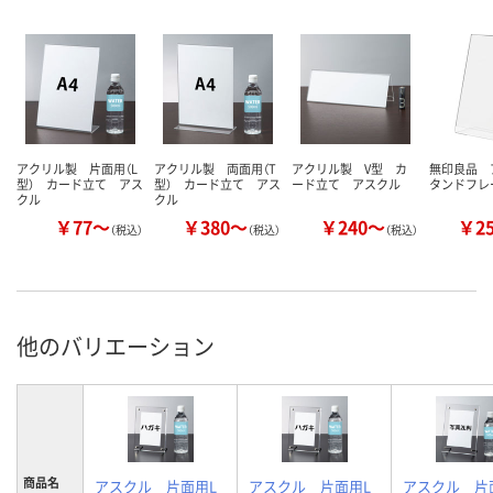
アクリル製 片面用（L
アクリル製 両面用（T
アクリル製 V型 カ
無印良品 
型） カード立て アス
型） カード立て アス
ード立て アスクル
タンドフレ
クル
クル
￥77～
￥380～
￥240～
￥2
（税込）
（税込）
（税込）
他のバリエーション
商品名
アスクル 片面用L
アスクル 片面用L
アスクル 片