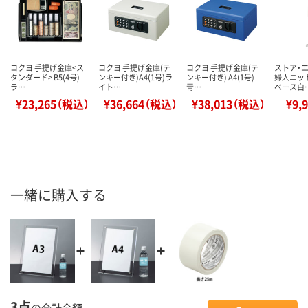
コクヨ 手提げ金庫<ス
コクヨ 手提げ金庫(テ
コクヨ 手提げ金庫(テ
ストア・
タンダード> B5(4号)
ンキー付き)A4(1号)ラ
ンキー付き) A4(1号)
婦人ニッ
ラ…
イト…
青…
ベース白
¥23,265（税込）
¥36,664（税込）
¥38,013（税込）
¥9,
一緒に購入する
3点
の合計金額