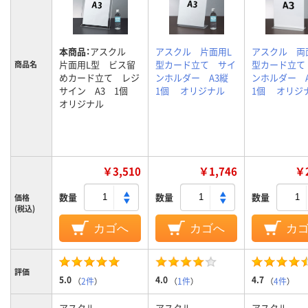
本商品：
アスクル
アスクル 片面用L
アスクル 両
片面用L型 ビス留
型カード立て サイ
型カード立て
商品名
めカード立て レジ
ンホルダー A3縦
ンホルダー 
サイン A3 1個
1個 オリジナル
1個 オリジ
オリジナル
￥3,510
￥1,746
￥2
数量
数量
数量
価格
(税込)
カゴへ
カゴへ
カ
評価
5.0
4.0
4.7
（
2件
）
（
1件
）
（
4件
）
アスクル
アスクル
アスクル