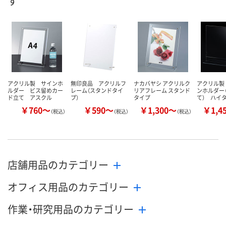
す
8月10日（月）
8月10日（月）
8月10日（月）
お届け日
数量
数量
数量
カゴへ
カゴへ
カ
アクリル製 サインホ
無印良品 アクリルフ
ナカバヤシ アクリルク
アクリル製
ルダー ビス留めカー
レーム（スタンドタイ
リアフレーム スタンド
ンホルダー
ド立て アスクル
プ）
タイプ
て） ハイ
￥760～
￥590～
￥1,300～
￥1,4
（税込）
（税込）
（税込）
店舗用品のカテゴリー
オフィス用品のカテゴリー
作業・研究用品のカテゴリー