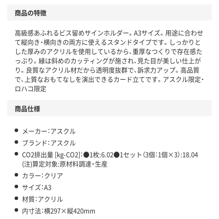
商品の特徴
温室効果ガスなどの削減
高級感あふれるビス留めサインホルダー。A3サイズ。用途に合わせ
この商品の環境配慮ポイントです。下記商品詳細「
て縦向き・横向きの両方に使えるスタンドタイプです。しっかりと
アスクル商品環境スコア詳細／加点項目
」で確認できます。
した厚みのアクリルを使用しているから、重厚なつくりで存在感た
っぷり。縁は斜めのカッティングが施され、見た目が美しい仕上が
り。良質なアクリル材だから透明度抜群で、訴求力アップ。高品質
で、上質なおもてなしを演出できるカード立てです。アスクル限定・
ロハコ限定
商品仕様
メーカー：アスクル
ブランド：アスクル
CO2排出量 [kg-CO2]：●1枚:6.02●1セット（3個：1個×3）:18.04
(注)算定対象:原材料調達・生産
カラー：クリア
サイズ：A3
材質：アクリル
内寸法：横297×縦420mm