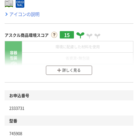
アイコンの説明
15
アスクル商品環境スコア
環境に配慮した材料を使用
容器
包装
省資源・無包装
分別・リサイクルしやすい設計
詳しく見る
環境に配慮した材料を使用
商品
お申込番号
本体
省資源・省エネ・節水
2333731
分別・リサイクルしやすい設計
型番
独自の回収スキームがある
745908
仕組
アスクルで資源循環している