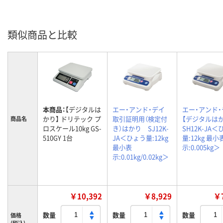
類似商品と比較
本商品：
【デジタルは
エー・アンド・デイ
エー・アンド・
かり】 ドリテック プ
取引証明用（検定付
【デジタルは
商品名
ロスケール10kg GS-
き）はかり SJ12K-
SH12K-JA
510GY 1台
JA＜ひょう量:12kg
量:12kg 最小
最小表
示:0.005kg＞
示:0.01kg/0.02kg＞
￥10,392
￥8,929
￥7
数量
数量
数量
価格