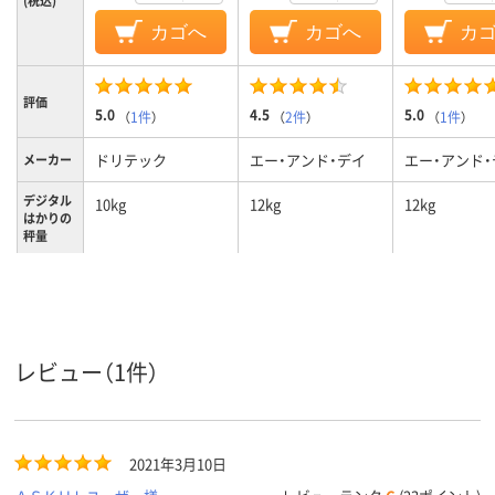
(税込)
カゴへ
カゴへ
カ
評価
5.0
4.5
5.0
（
1件
）
（
2件
）
（
1件
）
ドリテック
エー・アンド・デイ
エー・アンド・
メーカー
デジタル
10kg
12kg
12kg
はかりの
秤量
レビュー（1件）
2021年3月10日