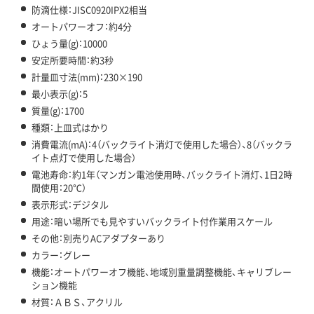
防滴仕様：JISC0920IPX2相当
オートパワーオフ：約4分
ひょう量(g)：10000
安定所要時間：約3秒
計量皿寸法(mm)：230×190
最小表示(g)：5
質量(g)：1700
種類：上皿式はかり
消費電流(mA)：4（バックライト消灯で使用した場合）、8（バックラ
イト点灯で使用した場合）
電池寿命：約1年（マンガン電池使用時、バックライト消灯、1日2時
間使用：20℃）
表示形式：デジタル
用途：暗い場所でも見やすいバックライト付作業用スケール
その他：別売りACアダプターあり
カラー：グレー
機能：オートパワーオフ機能、地域別重量調整機能、キャリブレー
ション機能
材質：ＡＢＳ、アクリル