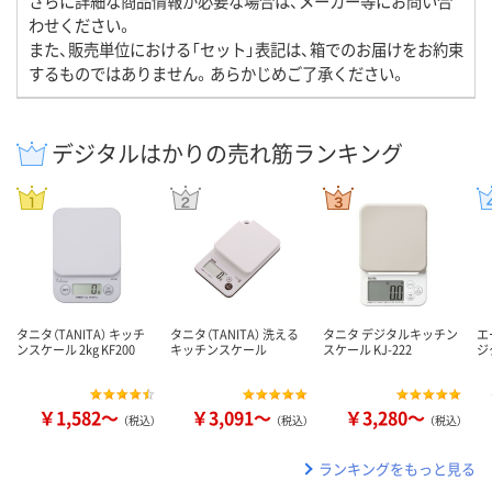
さらに詳細な商品情報が必要な場合は、メーカー等にお問い合
わせください。
また、販売単位における「セット」表記は、箱でのお届けをお約束
するものではありません。あらかじめご了承ください。
デジタルはかりの売れ筋ランキング
タニタ（TANITA） キッチ
タニタ（TANITA） 洗える
タニタ デジタルキッチン
エ
ンスケール 2kg KF200
キッチンスケール
スケール KJ-222
ジ
￥1,582～
￥3,091～
￥3,280～
（税込）
（税込）
（税込）
ランキングをもっと見る