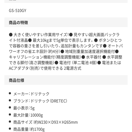
GS-510GY
商品の特徴
● 大きく使いやすい作業用サイズ！● 見やすい超大画面バックラ
イト付液晶● 最大10kgまで5g単位で表示します。● ボタンひとつ
で容器の重さを差し引いたり、追加計量もカンタンです● オートパ
ワーオフの省エネ設計（約4分）● 地域別重量加速度選択機能付●
キャリブレーション機能付（精度調整機能）● 水平器付 ● 水平調整
できる脚付（高さ調整機能）● 電池付 （単二電池 4個）● 電池または
ACアダプタ（別売）で使用できる 2電源方式
商品仕様
メーカー：ドリテック
ブランド：ドリテック（DRETEC）
最小表示：5g
最大計量：10000g
商品サイズ：約W230×D93×H265mm
商品重量：約1700g