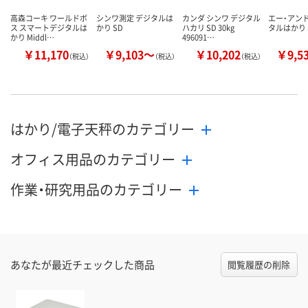
高森コーキ ワールドボ
シンワ測定 デジタルは
カンダ シンワ デジタル
エー・アンド
ス スマートデジタルは
かり SD
ハカリ SD 30kg
タルはかり 
かり Middl…
496091…
￥11,170
￥9,103～
￥10,202
￥9,5
（税込）
（税込）
（税込）
はかり/電子天秤のカテゴリー
オフィス用品のカテゴリー
作業・研究用品のカテゴリー
あなたが最近チェックした商品
閲覧履歴の削除