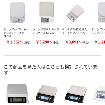
タニタ（TANITA） キッ
タニタ デジタルキッチ
タニタ（TANITA） 洗え
タニタ（TAN
チンスケール 2kg
ンスケール KJ-222
るキッチンスケール
キングスケ
KF200
￥1,562～
￥3,280～
￥3,091～
￥1,2
（税込）
（税込）
（税込）
この商品を見た人はこちらも検討されていま
す