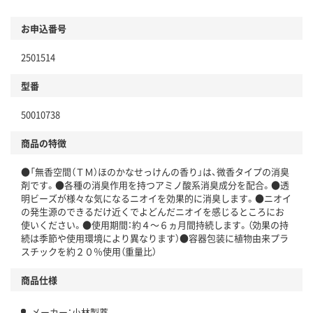
お申込番号
2501514
型番
50010738
商品の特徴
●「無香空間（ＴＭ）ほのかなせっけんの香り」は、微香タイプの消臭
剤です。●各種の消臭作用を持つアミノ酸系消臭成分を配合。●透
明ビーズが様々な気になるニオイを効果的に消臭します。●ニオイ
の発生源のできるだけ近くでよどんだニオイを感じるところにお
使いください。●使用期間：約４～６ヵ月間持続します。（効果の持
続は季節や使用環境により異なります）●容器包装に植物由来プラ
スチックを約２０％使用（重量比）
商品仕様
メーカー：小林製薬