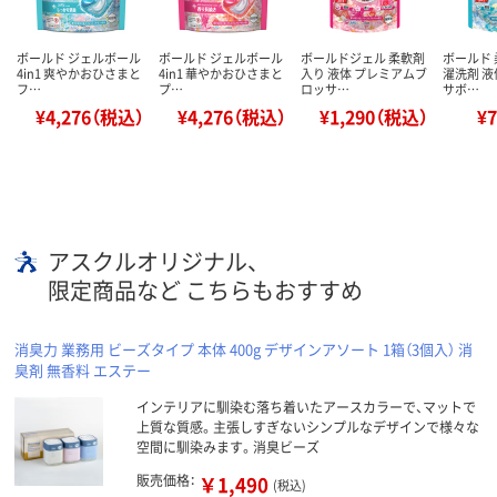
ボールド ジェルボール
ボールド ジェルボール
ボールドジェル 柔軟剤
ボールド 
4in1 爽やかおひさまと
4in1 華やかおひさまと
入り 液体 プレミアムブ
濯洗剤 液
フ…
プ…
ロッサ…
サボ…
¥4,276（税込）
¥4,276（税込）
¥1,290（税込）
¥
アスクルオリジナル、
限定商品など こちらもおすすめ
消臭力 業務用 ビーズタイプ 本体 400g デザインアソート 1箱（3個入） 消
臭剤 無香料 エステー
インテリアに馴染む落ち着いたアースカラーで、マットで
上質な質感。主張しすぎないシンプルなデザインで様々な
空間に馴染みます。消臭ビーズ
販売価格：
￥1,490
(税込)