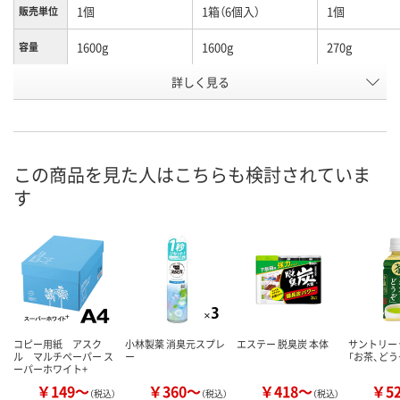
1個
1箱（6個入）
1個
販売単位
1600g
1600g
270g
容量
本体/詰め
詳しく見る
詰め替え
詰め替え
詰め替え
替え
お申込番
2501523
2501560
AR13717
号
この商品を見た人はこちらも検討されていま
あり
あり
あり
在庫
す
8月8日（土）
8月8日（土）
8月8日（土）
お届け日
数量
数量
数量
カゴへ
カゴへ
カ
コピー用紙 アスク
小林製薬 消臭元スプレ
エステー 脱臭炭 本体
サントリー
ル マルチペーパー ス
ー
「お茶、どう
ーパーホワイト+
￥149～
￥360～
￥418～
￥5
（税込）
（税込）
（税込）