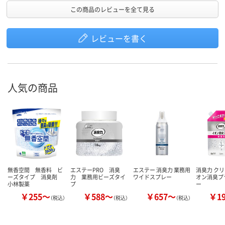
この商品のレビューを全て見る
レビューを書く
人気の商品
無香空間 無香料 ビ
エステーPRO 消臭
エステー 消臭力 業務用
消臭力 クリ
ーズタイプ 消臭剤
力 業務用ビーズタイ
ワイドスプレー
オン消臭プ
小林製薬
プ
ー
￥255～
￥588～
￥657～
￥1
（税込）
（税込）
（税込）