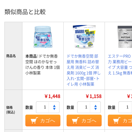
類似商品と比較
本商品：
ドでか無香
ドでか無香空間 部
エステーPRO
商品名
空間 ほのかなせっ
屋用 無香料 詰め替
力 業務用ビ
けんの香り 本体 1個
え用 消臭ビーズ 消
イプ 大容量 
小林製薬
臭剤 1600g 1個 押し
え 1.5kg 無香
入れ・玄関・部屋・ト
イレ用 小林製薬
￥1,448
￥1,158
￥1
数量
数量
数量
価格
(税込)
カゴへ
カゴへ
カ