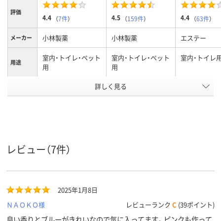
評価
4.4
4.5
4.4
（
7件
）
（
159件
）
（
63件
）
小林製薬
小林製薬
エステー
メーカー
室内・トイレ・ペット
室内・トイレ・ペット
室内・トイレ
用途
用
用
アスクル
詳しく見る
商品環境
25
40
スコア
レビュー（7件）
2025年1月8日
ＮＡＯＫＯ様
レビューランク
C
(39ポイント)
良い香りとブルーがきれいなので気に入ってます。ピンクも作って