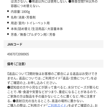
は流さない。●用途以外には使用しない。●無香空間TM以外の
容器につめ替えない。
内容量：1800g
名称：消臭・芳香剤
用途：室内・トイレ・ペット用
本体/詰め替え（生活用品）：大容量本体
芳香／無香（プルダウン用）：芳香
JANコード
4987072098905
備考（ご注意）
【返品について】開封後はお客様のご都合による返品はお受けでき
ません。返品については、ご利用ガイド「返品・交換について」を必
ずご確認の上、お申し込みください。
●認知症の方や小児などが誤って食べると、水分でビーズが膨らむ
ことで、喉・食道や気管などがつまり、重症になることがあるので、
ご家族の方は製品を手の届かないところに置くなど、特に注意す
る。●直射日光の当たるところ、高温の場所に置かない。
ご購入の際は、ご利用ガイド「
ご利用ガイド
」を必ずご確認の上、お