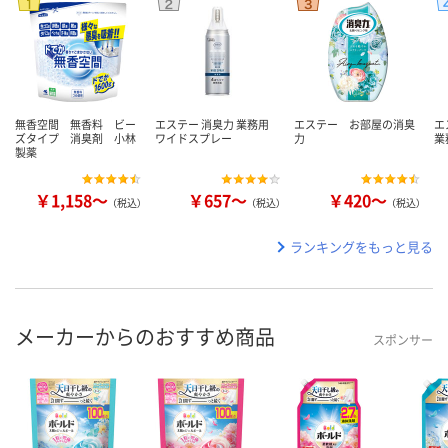
無香空間 無香料 ビー
エステー 消臭力 業務用
エステー お部屋の消臭
エ
ズタイプ 消臭剤 小林
ワイドスプレー
力
業
製薬
￥1,158～
￥657～
￥420～
（税込）
（税込）
（税込）
ランキングをもっと見る
メーカーからのおすすめ商品
スポンサー