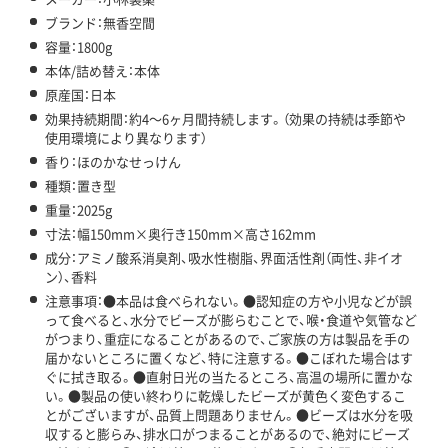
ブランド：無香空間
容量：1800g
本体/詰め替え：本体
原産国：日本
効果持続期間：約4～6ヶ月間持続します。（効果の持続は季節や
使用環境により異なります）
香り：ほのかなせっけん
種類：置き型
重量：2025g
寸法：幅150mm×奥行き150mm×高さ162mm
成分：アミノ酸系消臭剤、吸水性樹脂、界面活性剤（両性、非イオ
ン）、香料
注意事項：●本品は食べられない。●認知症の方や小児などが誤
って食べると、水分でビーズが膨らむことで、喉・食道や気管など
がつまり、重症になることがあるので、ご家族の方は製品を手の
届かないところに置くなど、特に注意する。●こぼれた場合はす
ぐに拭き取る。●直射日光の当たるところ、高温の場所に置かな
い。●製品の使い終わりに乾燥したビーズが黄色く変色するこ
とがございますが、品質上問題ありません。●ビーズは水分を吸
収すると膨らみ、排水口がつまることがあるので、絶対にビーズ