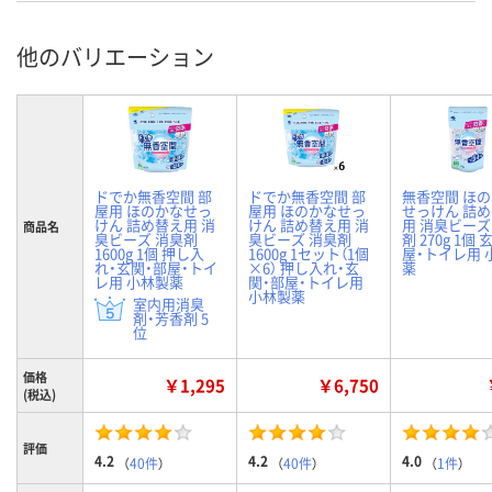
他のバリエーション
ドでか無香空間 部
ドでか無香空間 部
無香空間 ほ
屋用 ほのかなせっ
屋用 ほのかなせっ
せっけん 詰
けん 詰め替え用 消
けん 詰め替え用 消
用 消臭ビーズ
商品名
臭ビーズ 消臭剤
臭ビーズ 消臭剤
剤 270g 1個
1600g 1個 押し入
1600g 1セット（1個
屋・トイレ用 
れ・玄関・部屋・トイ
×6） 押し入れ・玄
薬
レ用 小林製薬
関・部屋・トイレ用
小林製薬
室内用消臭
剤・芳香剤 5
位
価格
￥1,295
￥6,750
(税込)
評価
4.2
4.2
4.0
（
40件
）
（
40件
）
（
1件
）