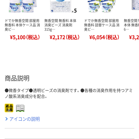
ドでか無香空間 部屋用
無香空間 無香料 本体
ドでか無香空間 部屋用
無香空間 
無香料 本体ケース品 消
消臭ビーズ 消臭剤
無香料 詰替ケース品 消
本体 無香
臭ビ…
315g…
臭ビ…
6…
¥5,100（税込）
¥2,172（税込）
¥6,054（税込）
¥3,
商品説明
●微香タイプ●透明ビーズの消臭剤です。●各種の消臭作用を持つアミ
ノ酸系消臭成分を配合。
アイコンの説明