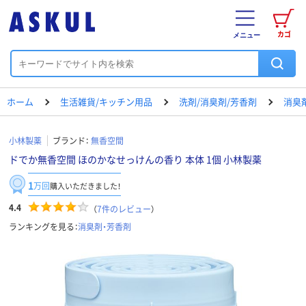
カゴ
メニュー
ホーム
生活雑貨/キッチン用品
洗剤/消臭剤/芳香剤
消臭
小林製薬
ブランド：
無香空間
ドでか無香空間 ほのかなせっけんの香り 本体 1個 小林製薬
1
万回
購入いただきました！
4.4
（
7
件のレビュー
）
ランキングを見る：
消臭剤・芳香剤