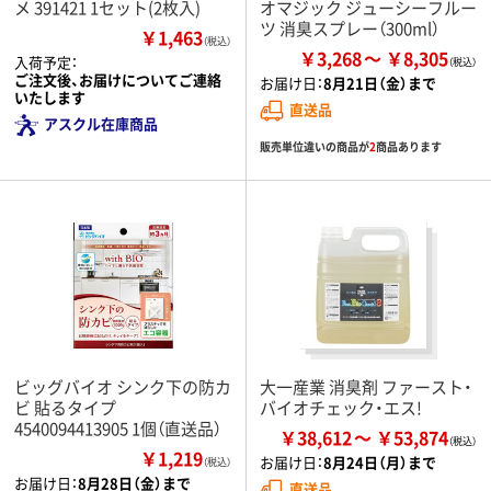
メ 391421 1セット(2枚入)
オマジック ジューシーフルー
ツ 消臭スプレー（300ml）
￥1,463
（税込）
￥3,268
￥8,305
入荷予定：
ご注文後、お届けについてご連絡
お届け日：
8月21日（金）まで
いたします
直送品
アスクル在庫商品
販売単位違いの商品が
2
商品あります
ビッグバイオ シンク下の防カ
大一産業 消臭剤 ファースト・
ビ 貼るタイプ
バイオチェック・エス!
4540094413905 1個（直送品）
￥38,612
￥53,874
￥1,219
お届け日：
8月24日（月）まで
（税込）
お届け日：
8月28日（金）まで
直送品