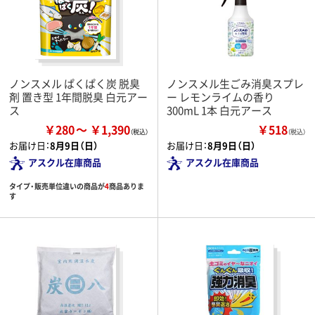
ノンスメル ぱくぱく炭 脱臭
ノンスメル生ごみ消臭スプレ
剤 置き型 1年間脱臭 白元アー
ー レモンライムの香り
ス
300mL 1本 白元アース
￥280
￥1,390
￥518
（税込）
お届け日：
8月9日（日）
お届け日：
8月9日（日）
アスクル在庫商品
アスクル在庫商品
タイプ・販売単位違いの商品が
4
商品ありま
す