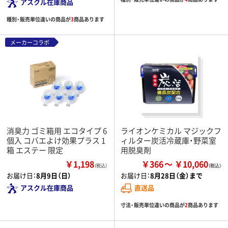
アスクル在庫商品
種別・販売単位違いの商品が
3
商品あります
メーカーコラボ
消臭力 ゴミ箱用 エコタイプ 6
ライオンケミカル マジックフ
個入 コバエよけ効果プラス 1
ィルター炭活冷蔵庫・野菜室
箱 エステー 限定
用脱臭剤
￥1,198
￥366
￥10,060
（税込）
お届け日：
8月9日（日）
お届け日：
8月28日（金）まで
アスクル在庫商品
直送品
寸法・販売単位違いの商品が
2
商品あります