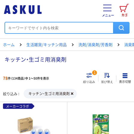
カゴ
メニュー
ホーム
生活雑貨/キッチン用品
洗剤/消臭剤/芳香剤
消臭
キッチン・生ゴミ用消臭剤
1
78
件（134商品）中 1～50件を表示
表示切替
絞り込み
並び替え
キッチン・生ゴミ用消臭剤
絞り込み
メーカーコラボ