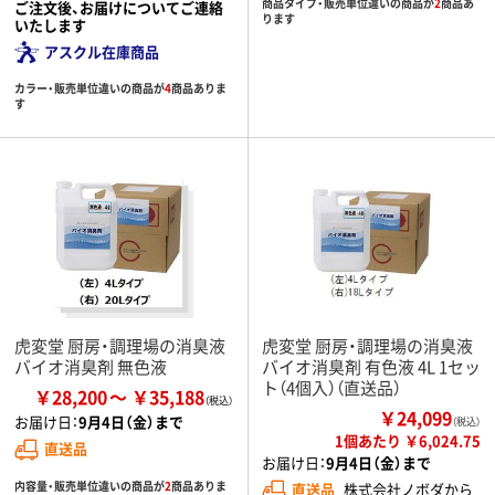
商品タイプ・販売単位違いの商品が
2
商品あ
ご注文後、お届けについてご連絡
ります
いたします
アスクル在庫商品
カラー・販売単位違いの商品が
4
商品ありま
す
虎変堂 厨房・調理場の消臭液
虎変堂 厨房・調理場の消臭液
バイオ消臭剤 無色液
バイオ消臭剤 有色液 4L 1セッ
ト（4個入）（直送品）
￥28,200
￥35,188
￥24,099
お届け日：
9月4日（金）まで
（税込）
1個あたり ￥6,024.75
直送品
お届け日：
9月4日（金）まで
内容量・販売単位違いの商品が
2
商品ありま
直送品
株式会社ノボダから