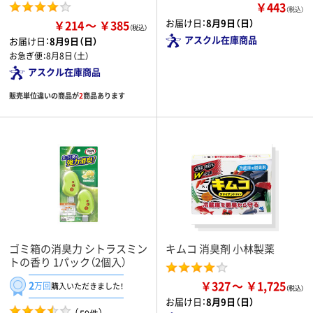
￥443
（税込）
お届け日：
8月9日（日）
￥214
￥385
アスクル在庫商品
お届け日：
8月9日（日）
お急ぎ便：
8月8日（土）
アスクル在庫商品
販売単位違いの商品が
2
商品あります
ゴミ箱の消臭力 シトラスミン
キムコ 消臭剤 小林製薬
トの香り 1パック（2個入）
￥327
￥1,725
2
万回
購入いただきました！
お届け日：
8月9日（日）
（
）