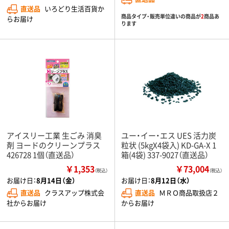
直送品
いろどり生活百貨か
商品タイプ・販売単位違いの商品が
2
商品あ
らお届け
ります
アイスリー工業 生ごみ 消臭
ユー・イー・エス UES 活力炭
剤 ヨードのクリーンプラス
粒状 (5kgX4袋入) KD-GA-X 1
426728 1個（直送品）
箱(4袋) 337-9027（直送品）
￥1,353
￥73,004
（税込）
（税込）
お届け日：
8月14日（金）
お届け日：
8月12日（水）
直送品
クラスアップ株式会
直送品
ＭＲＯ商品取扱店２
社からお届け
からお届け