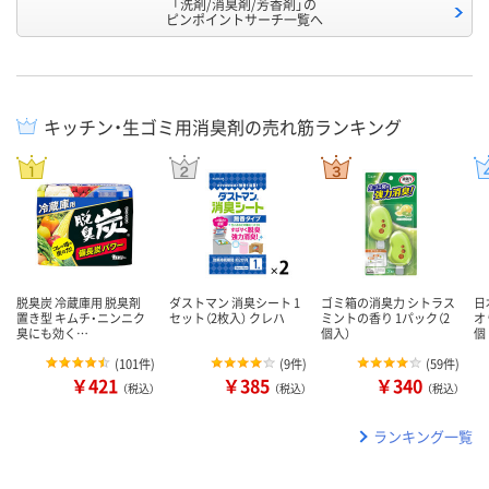
「洗剤/消臭剤/芳香剤」の
ピンポイントサーチ一覧へ
キッチン・生ゴミ用消臭剤の売れ筋ランキング
脱臭炭 冷蔵庫用 脱臭剤
ダストマン 消臭シート 1
ゴミ箱の消臭力 シトラス
日
置き型 キムチ・ニンニク
セット（2枚入） クレハ
ミントの香り 1パック（2
オ
臭にも効く…
個入）
個
(
101件
)
(
9件
)
(
59件
)
￥421
￥385
￥340
（税込）
（税込）
（税込）
ランキング一覧