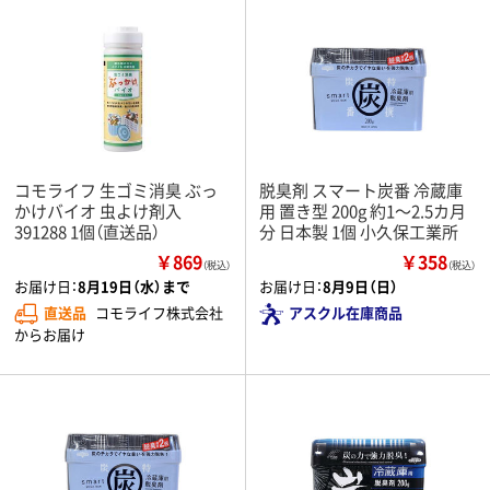
コモライフ 生ゴミ消臭 ぶっ
脱臭剤 スマート炭番 冷蔵庫
かけバイオ 虫よけ剤入
用 置き型 200g 約1～2.5カ月
391288 1個（直送品）
分 日本製 1個 小久保工業所
￥869
￥358
（税込）
（税込）
お届け日：
8月19日（水）まで
お届け日：
8月9日（日）
直送品
コモライフ株式会社
アスクル在庫商品
からお届け