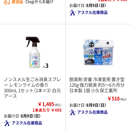
直送品
Clogiからお届け
お届け日：
8月9日（日）
アスクル在庫商品
ノンスメル生ごみ消臭スプレ
脱臭剤 炭番 冷凍室用 置き型
ー レモンライムの香り
120g 強力脱臭 約5～6カ月分
300mL 1セット（1本×3） 白元
日本製 1個 小久保工業所
アース
￥518
（税込）
￥1,485
お届け日：
8月9日（日）
（税込）
1本あたり ￥495
アスクル在庫商品
お届け日：
8月9日（日）
アスクル在庫商品