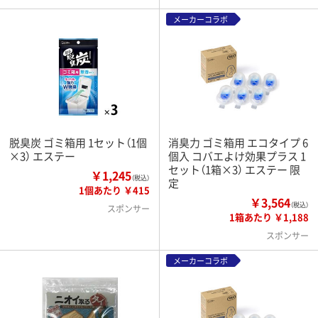
メーカーコラボ
脱臭炭 ゴミ箱用 1セット（1個
消臭力 ゴミ箱用 エコタイプ 6
×3） エステー
個入 コバエよけ効果プラス 1
セット（1箱×3） エステー 限
￥1,245
（税込）
定
1個あたり ￥415
￥3,564
（税込）
スポンサー
1箱あたり ￥1,188
スポンサー
メーカーコラボ