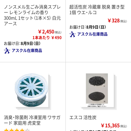
ノンスメル生ごみ消臭スプレ
超活性炭 冷蔵庫 脱臭 置き型
ー レモンライムの香り
1個 ウエ・ルコ
300mL 1セット（1本×5） 白元
￥328
（税込）
アース
お届け日：
8月9日（日）
￥2,450
（税込）
アスクル在庫商品
1本あたり ￥490
お届け日：
8月9日（日）
アスクル在庫商品
消臭・除菌剤 冷凍室用 ワサガ
エスコ 活性炭
ード 家庭用 虎変堂
￥15,365
（税込）