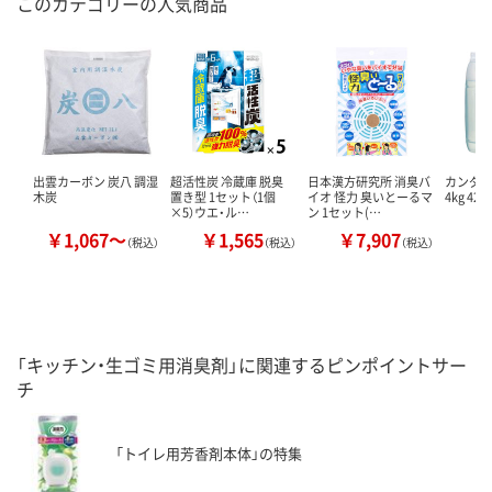
このカテゴリーの人気商品
出雲カーボン 炭八 調湿
超活性炭 冷蔵庫 脱臭
日本漢方研究所 消臭バ
カンダ 
木炭
置き型 1セット（1個
イオ 怪力 臭いとーるマ
4kg 427
×5）ウエ・ル…
ン 1セット(…
￥1,067～
￥1,565
￥7,907
￥
（税込）
（税込）
（税込）
「キッチン・生ゴミ用消臭剤」に関連するピンポイントサー
チ
「トイレ用芳香剤本体」の特集