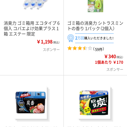
消臭力 ゴミ箱用 エコタイプ 6
ゴミ箱の消臭力 シトラスミン
個入 コバエよけ効果プラス 1
トの香り 1パック（2個入）
箱 エステー 限定
2
万回
購入いただきました！
￥1,198
（税込）
（
）
59件
スポンサー
￥340
（税込）
1個あたり ￥170
スポンサー