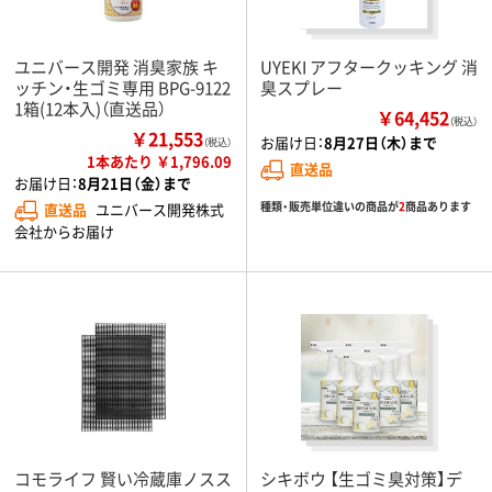
ユニバース開発 消臭家族 キ
UYEKI アフタークッキング 消
ッチン・生ゴミ専用 BPG-9122
臭スプレー
1箱(12本入)（直送品）
￥64,452
（税込）
￥21,553
お届け日：
8月27日（木）まで
（税込）
1本あたり ￥1,796.09
直送品
お届け日：
8月21日（金）まで
種類・販売単位違いの商品が
2
商品あります
直送品
ユニバース開発株式
会社からお届け
コモライフ 賢い冷蔵庫ノスス
シキボウ 【生ゴミ臭対策】デ