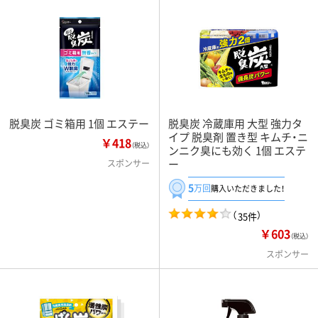
脱臭炭 ゴミ箱用 1個 エステー
脱臭炭 冷蔵庫用 大型 強力タ
イプ 脱臭剤 置き型 キムチ・ニ
￥418
（税込）
ンニク臭にも効く 1個 エステ
ー
スポンサー
5
万回
購入いただきました！
（
）
35件
￥603
（税込）
スポンサー