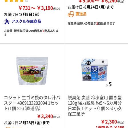
￥5,000
￥6,240
お届け日：
8月24日（月）まで
￥731
￥3,190
直送品
お届け日：
8月9日（日）
アスクル在庫商品
販売単位違いの商品が
2
商品あります
内容量・販売単位違いの商品が
2
商品ありま
す
コジット 生ゴミ袋のタレ汁バ
脱臭剤 炭番 冷凍室用 置き型
スター 4969133202094 1セッ
120g 強力脱臭 約5～6カ月分
ト(1個×5)（直送品）
日本製 1セット（1個×5）小久
保工業所
￥3,340
（税込）
￥2,300
お届け日：
8月28日（金）まで
（税込）
1個あたり ￥460