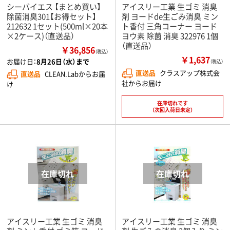
シーバイエス 【まとめ買い】
アイスリー工業 生ゴミ 消臭
除菌消臭301【お得セット】
剤 ヨードde生ごみ消臭 ミン
212632 1セット(500ml×20本
ト香付 三角コーナー ヨード
×2ケース)（直送品）
ヨウ素 除菌 消臭 322976 1個
（直送品）
￥36,856
（税込）
￥1,637
お届け日：
8月26日（水）まで
（税込）
直送品
クラスアップ株式会
直送品
CLEAN.Labからお届
社からお届け
け
在庫切れです
（次回入荷日未定）
アイスリー工業 生ゴミ 消臭
アイスリー工業 生ゴミ 消臭