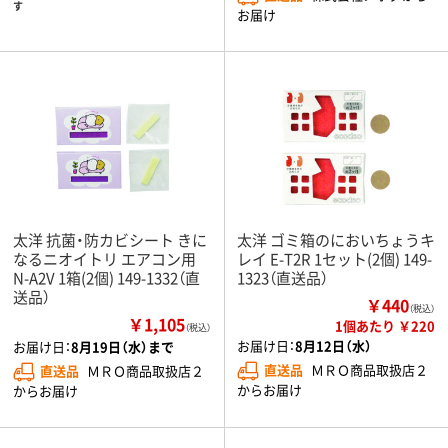
す
お届け
太洋 抗菌・防カビシート きに
太洋 ゴミ箱のにおいちょうキ
なるニオイトリ エアコン用
レイ E-T2R 1セット(2個) 149-
N-A2V 1箱(2個) 149-1332（直
1323（直送品）
送品）
￥440
（税込）
￥1,105
1個あたり ￥220
（税込）
お届け日：
8月12日（水）
お届け日：
8月19日（水）まで
直送品
ＭＲＯ商品取扱店２
直送品
ＭＲＯ商品取扱店２
からお届け
からお届け