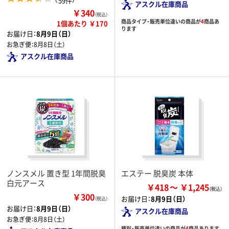
59件
アスクル在庫商品
￥340
（税込）
商品タイプ・販売単位違いの商品が
4
商品あ
1個あたり ￥170
ります
お届け日：
8月9日（日）
お急ぎ便：
8月8日（土）
アスクル在庫商品
ノンスメル 置き型 1年間脱臭
エステー 脱臭炭 本体
白元アース
￥418
￥1,245
￥300
お届け日：
8月9日（日）
（税込）
お届け日：
8月9日（日）
アスクル在庫商品
お急ぎ便：
8月8日（土）
種別・販売単位違いの商品が
4
商品あります