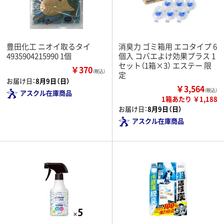
豊田化工 ニオイ取るタイ
消臭力 ゴミ箱用 エコタイプ 6
4935904215990 1個
個入 コバエよけ効果プラス 1
セット（1箱×3） エステー 限
￥370
（税込）
定
お届け日：
8月9日（日）
￥3,564
（税込）
アスクル在庫商品
1箱あたり ￥1,188
お届け日：
8月9日（日）
アスクル在庫商品