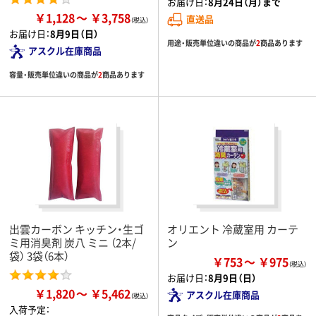
お届け日：
8月24日（月）まで
￥1,128
￥3,758
直送品
お届け日：
8月9日（日）
用途・販売単位違いの商品が
2
商品あります
アスクル在庫商品
容量・販売単位違いの商品が
2
商品あります
出雲カーボン キッチン・生ゴ
オリエント 冷蔵室用 カーテ
ミ用消臭剤 炭八 ミニ （2本/
ン
袋） 3袋（6本）
￥753
￥975
お届け日：
8月9日（日）
￥1,820
￥5,462
アスクル在庫商品
入荷予定：