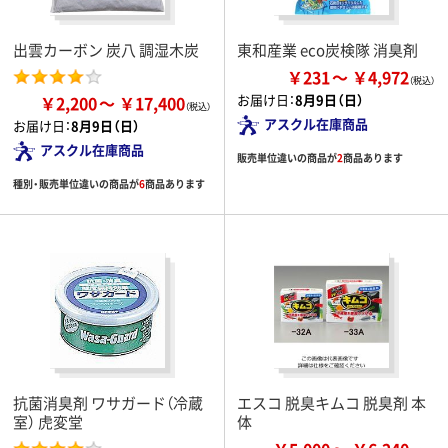
出雲カーボン 炭八 調湿木炭
東和産業 eco炭検隊 消臭剤
￥231
￥4,972
お届け日：
8月9日（日）
￥2,200
￥17,400
アスクル在庫商品
お届け日：
8月9日（日）
アスクル在庫商品
販売単位違いの商品が
2
商品あります
種別・販売単位違いの商品が
6
商品あります
抗菌消臭剤 ワサガード（冷蔵
エスコ 脱臭キムコ 脱臭剤 本
室） 虎変堂
体