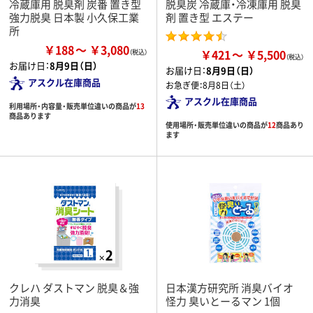
冷蔵庫用 脱臭剤 炭番 置き型
脱臭炭 冷蔵庫・冷凍庫用 脱臭
強力脱臭 日本製 小久保工業
剤 置き型 エステー
所
￥188
￥3,080
￥421
￥5,500
お届け日：
8月9日（日）
お届け日：
8月9日（日）
アスクル在庫商品
お急ぎ便：
8月8日（土）
アスクル在庫商品
利用場所・内容量・販売単位違いの商品が
13
商品あります
使用場所・販売単位違いの商品が
12
商品あり
ます
クレハ ダストマン 脱臭＆強
日本漢方研究所 消臭バイオ
力消臭
怪力 臭いとーるマン 1個