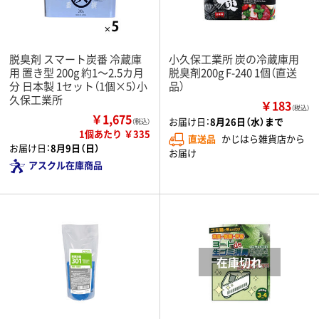
脱臭剤 スマート炭番 冷蔵庫
小久保工業所 炭の冷蔵庫用
用 置き型 200g 約1～2.5カ月
脱臭剤200g F-240 1個（直送
分 日本製 1セット（1個×5）小
品）
久保工業所
￥183
（税込）
￥1,675
お届け日：
8月26日（水）まで
（税込）
1個あたり ￥335
直送品
かじはら雑貨店から
お届け日：
8月9日（日）
お届け
アスクル在庫商品