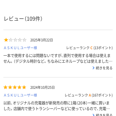
レビュー（109件）
2025年3月22日
ＡＳＫＵＬユーザー様
レビューランク
C
(13ポイント)
一本で使用するには問題ないですが、直列で使用する場合は使えま
せん。（デジタル時計など。ちなみにエネループなどは使えました）
不良品の可能性あると言われて一度交換してもらいましたが、交換
続きを見る
品も変わらなかったので電池の作り自体が粗悪なのだと思います。
一本で使用する方はいいかもしれませんが、安物買いの銭失いだと
思って使用することをお勧めします。
2024年10月25日
ＡＳＫＵＬユーザー様
レビューランク
A
(167ポイント)
以前、オリジナルの充電器が新発売の際に1箱（20本）一緒に買いま
した。店舗内で使うトランシーバーなどに使っているので、充電池
がコストがかからず良いです。そろそろ、充電池の寿命が近づいて
続きを見る