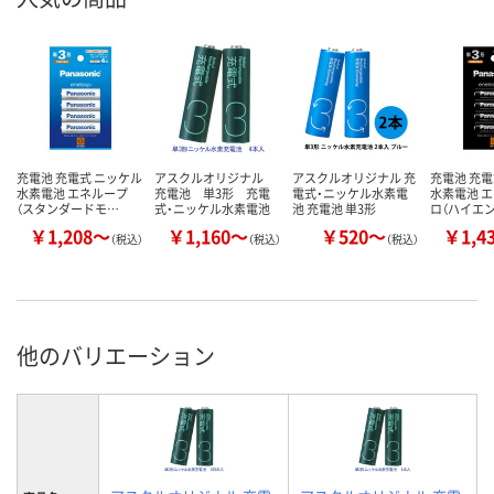
充電池 充電式 ニッケル
アスクルオリジナル
アスクルオリジナル 充
充電池 充電
水素電池 エネループ
充電池 単3形 充電
電式・ニッケル水素電
水素電池 
（スタンダードモ…
式・ニッケル水素電池
池 充電池 単3形
ロ（ハイエ
￥1,208～
￥1,160～
￥520～
￥1,4
（税込）
（税込）
（税込）
他のバリエーション