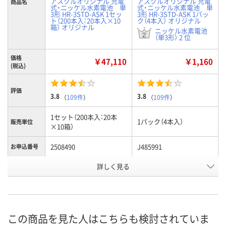
アスクルオリジナル 充電
アスクルオリジナル 充電
商品名
式・ニッケル水素電池 単
式・ニッケル水素電池 単
3形 HR-3STD-ASK 1セッ
3形 HR-3STD-ASK 1パッ
ト（200本入：20本入×10
ク（4本入） オリジナル
箱） オリジナル
ニッケル水素電池
（単3形） 2 位
価格
￥47,110
￥1,160
(税込)
評価
3.8
3.8
（
109件
）
（
109件
）
1セット（200本入：20本
1パック（4本入）
販売単位
×10箱）
2508490
J485991
お申込番号
詳しく見る
2点
あり
在庫
8月8日（土）
8月8日（土）
お届け日
数量
数量
この商品を見た人はこちらも検討されていま