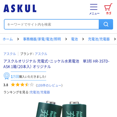
カゴ
メニュー
ホーム
事務機器/家電/電池/照明
電池
充電池/充電器
アスクル
ブランド：
アスクル
アスクルオリジナル 充電式・ニッケル水素電池 単3形 HR-3STD-
ASK 1箱（20本入） オリジナル
1
万回
購入いただきました！
3.8
（
109
件のレビュー
）
ランキングを見る：
充電池/充電器