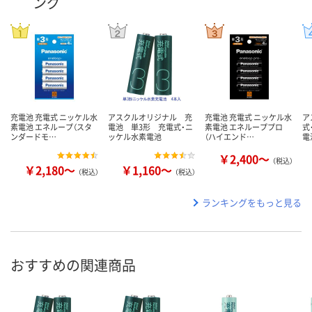
ング
充電池 充電式 ニッケル水
アスクルオリジナル 充
充電池 充電式 ニッケル水
ア
素電池 エネループ（スタ
電池 単3形 充電式・ニ
素電池 エネループプロ
式
ンダードモ…
ッケル水素電池
（ハイエンド…
電
￥2,400～
（税込）
￥2,180～
￥1,160～
（税込）
（税込）
ランキングをもっと見る
おすすめの関連商品