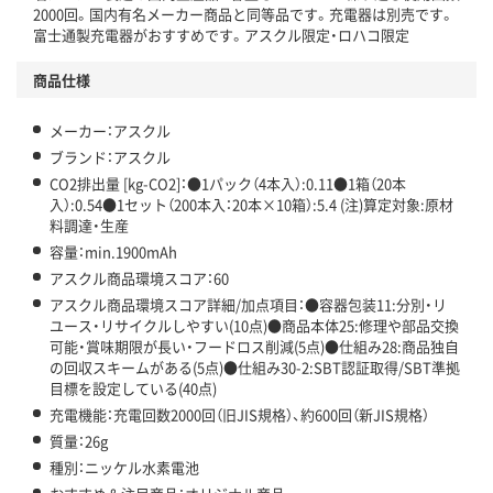
アスクル商品環境スコア詳細／加点項目
」で確認できます。
2000回。国内有名メーカー商品と同等品です。充電器は別売です。
富士通製充電器がおすすめです。アスクル限定・ロハコ限定
商品仕様
メーカー：アスクル
ブランド：アスクル
CO2排出量 [kg-CO2]：●1パック（4本入）:0.11●1箱（20本
入）:0.54●1セット（200本入：20本×10箱）:5.4 (注)算定対象:原材
料調達・生産
容量：min.1900mAh
アスクル商品環境スコア：60
アスクル商品環境スコア詳細/加点項目：●容器包装11:分別・リ
ユース・リサイクルしやすい(10点)●商品本体25:修理や部品交換
可能・賞味期限が長い・フードロス削減(5点)●仕組み28:商品独自
の回収スキームがある(5点)●仕組み30-2:SBT認証取得/SBT準拠
目標を設定している(40点)
充電機能：充電回数2000回（旧JIS規格）、約600回（新JIS規格）
質量：26g
種別：ニッケル水素電池