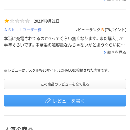
きたので、新しく1箱注文しましたが、入れるだけのオリジナル充電
器はもう終売してました。それくらい持ちが良い充電池で、コスパ
最強です。
2023年9月21日
ＡＳＫＵＬユーザー様
レビューランク
B
(79ポイント)
本当に充電されてるのか？ってぐらい無くなります。まだ購入して
半年ぐらいです。中華製の嘘容量なんじゃないかと思うぐらいにこ
れはやめといた方が良いです。
続きを見る
※
レビューはアスクルWebサイト、LOHACOに投稿された内容です。
この商品のレビューを全て見る
レビューを書く
人気の商品