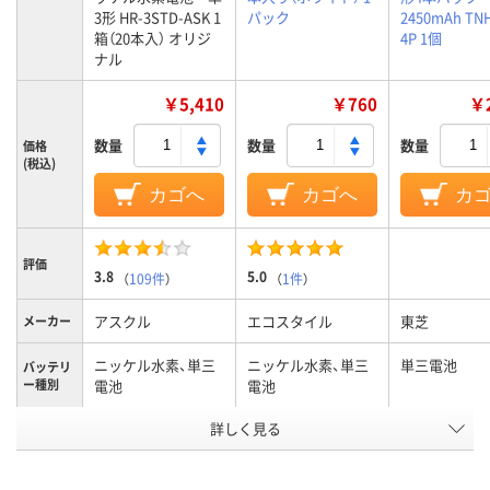
3形 HR-3STD-ASK 1
パック
2450mAh TN
箱（20本入） オリジ
4P 1個
ナル
￥5,410
￥760
￥2
数量
数量
数量
価格
(税込)
カゴへ
カゴへ
カ
評価
3.8
5.0
（
109件
）
（
1件
）
アスクル
エコスタイル
東芝
メーカー
ニッケル水素、単三
ニッケル水素、単三
単三電池
バッテリ
ー種別
電池
電池
アスクル
詳しく見る
商品環境
60
スコア