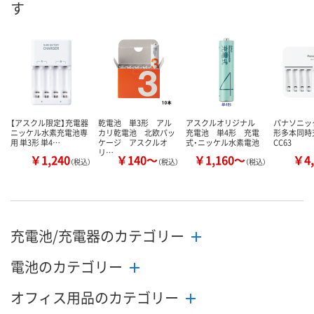
す
カゴへ
カゴへ
【アスクル限定】充電器
乾電池 単3形 アル
アスクルオリジナル
パナソニック
ニッケル水素充電池専
カリ乾電池 北欧パッ
充電池 単4形 充電
形多本同時充
用 単3形 単4…
ケージ アスクルオ
式・ニッケル水素電池
CC63
リ…
￥1,240
￥140～
￥1,160～
￥4,
（税込）
（税込）
（税込）
充電池/充電器のカテゴリー
電池のカテゴリー
オフィス用品のカテゴリー