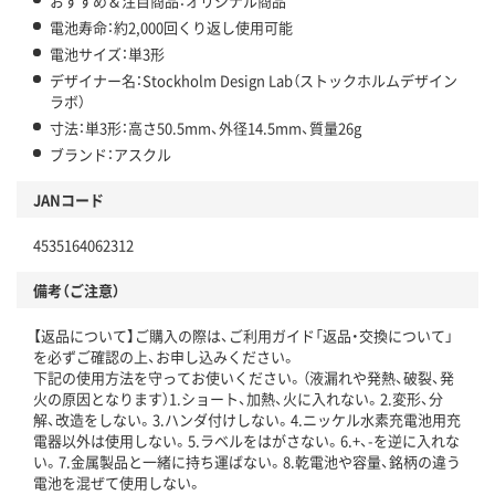
おすすめ＆注目商品：オリジナル商品
電池寿命：約2,000回くり返し使用可能
電池サイズ：単3形
デザイナー名：Stockholm Design Lab（ストックホルムデザイン
ラボ）
寸法：単3形：高さ50.5mm、外径14.5mm、質量26g
ブランド：アスクル
JANコード
4535164062312
備考（ご注意）
【返品について】ご購入の際は、ご利用ガイド「返品・交換について」
を必ずご確認の上、お申し込みください。
下記の使用方法を守ってお使いください。（液漏れや発熱、破裂、発
火の原因となります）1.ショート、加熱、火に入れない。2.変形、分
解、改造をしない。3.ハンダ付けしない。4.ニッケル水素充電池用充
電器以外は使用しない。5.ラベルをはがさない。6.+、-を逆に入れな
い。7.金属製品と一緒に持ち運ばない。8.乾電池や容量、銘柄の違う
電池を混ぜて使用しない。