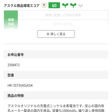
60
アスクル商品環境スコア
環境に配慮した材料を使用
容器
包装
省資源・無包装
分別・リサイクルしやすい設計
詳しく見る
環境に配慮した材料を使用
商品
お申込番号
本体
省資源・省エネ・節水
2508471
分別・リサイクルしやすい設計
型番
独自の回収スキームがある
HR-3STD(4S)ASK
仕組
アスクルで資源循環している
商品の特徴
温室効果ガスなどの削減
アスクルオリジナルの充電式ニッケル水素電池です。安心の国内有
この商品の環境配慮ポイントです。下記商品詳細「
名メーカー製造の国内生産品。容量も1900mAh。繰り返し使用回数