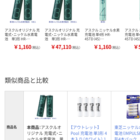
アスクルオリジナル 充
アスクルオリジナル 充
アスクル ニッケル水素
アスクル
電式・ニッケル水素電
電式・ニッケル水素電
充電池 単4形 HR-
充電池 単4
池 単3形 HR-…
池 単3形 HR-…
4STD（4S）…
4STD（4S
￥1,160
￥47,110
￥1,160
￥5
（税込）
（税込）
（税込）
類似商品と比較
本商品：
アスクルオ
【アウトレット】
東芝ニッケル
商品名
リジナル 充電式・ニ
Pool 充電池 単3形 4
電池（IMPULS
ッケル水素電池 単
本入り（ホワイト） 1
形4本パック