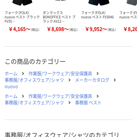
フォーク（FOLK）
ボンマックス
フォーク（FOLK）
フォーク（FO
nuovo ベスト ブラック
BONOFFICE ベスト ブ
nuovo ベスト FV3046
nuovo ベス
FV35…
ラック AV12…
￥4,165～
￥8,698～
￥9,952～
￥8,2
（税込）
（税込）
（税込）
この商品のカテゴリー
ホーム
作業服/ワークウェア/安全保護具
事務服/オフィスウェア/シャツ
メーカーカタログ
nuovo
ホーム
作業服/ワークウェア/安全保護具
事務服/オフィスウェア/シャツ
事務服 ベスト
事務服/オフィスウェア/シャツのカテゴリ