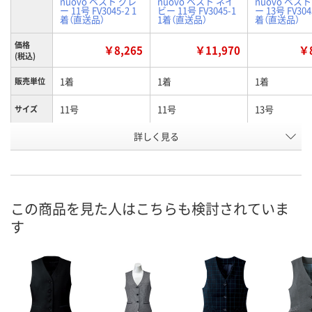
nuovo ベスト グレ
nuovo ベスト ネイ
nuovo ベス
ー 11号 FV3045-2 1
ビー 11号 FV3045-1
ー 13号 FV304
着（直送品）
1着（直送品）
着（直送品）
価格
￥8,265
￥11,970
￥8
(税込)
1着
1着
1着
販売単位
11号
11号
13号
サイズ
詳しく見る
グレー
ネイビー
グレー
カラー
お申込番
2509844
2509737
2509853
号
直送品
直送品
直送品
在庫
この商品を見た人はこちらも検討されていま
す
8月24日（月）まで
お届け日
数量
メーカー都合により
お取り扱い終
販売停止中です
した
カゴへ