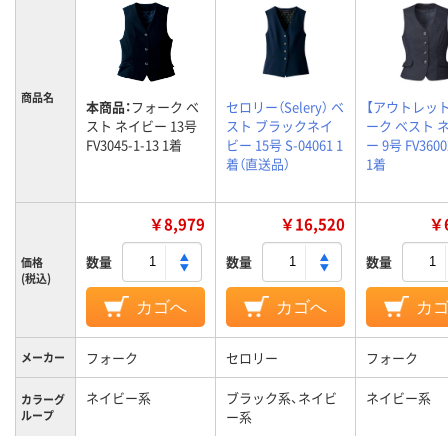
商品名
本商品：
フォーク ベ
セロリー（Selery） ベ
【アウトレッ
スト ネイビー 13号
スト ブラックネイ
ーク ベスト 
FV3045-1-13 1着
ビー 15号 S-04061 1
ー 9号 FV3600
着（直送品）
1着
￥8,979
￥16,520
￥6
数量
数量
数量
価格
(税込)
カゴへ
カゴへ
カ
フォーク
セロリー
フォーク
メーカー
ネイビー系
ブラック系、ネイビ
ネイビー系
カラーグ
ループ
ー系