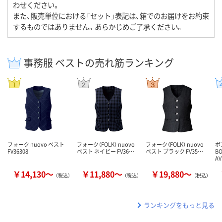
わせください。
また、販売単位における「セット」表記は、箱でのお届けをお約束
するものではありません。あらかじめご了承ください。
事務服 ベストの売れ筋ランキング
フォーク nuovo ベスト
フォーク（FOLK） nuovo
フォーク（FOLK） nuovo
ボ
FV36308
ベスト ネイビー FV36…
ベスト ブラック FV35…
B
AV
￥14,130～
￥11,880～
￥19,880～
（税込）
（税込）
（税込）
ランキングをもっと見る