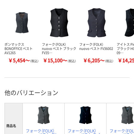
ボンマックス
フォーク（FOLK）
フォーク（FOLK）
アイトス Pi
BONOFFICE ベスト
nuovo ベスト ブラック
nuovo ベスト FV36002
ブラック HC
AV1265
FV35…
09…
￥5,454～
￥15,100～
￥6,205～
￥14,2
（税込）
（税込）
（税込）
他のバリエーション
商品名
フォーク（FOLK）
フォーク（FOLK）
フォーク（FOL