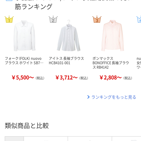
筋ランキング
フォーク（FOLK） nuovo
アイトス 長袖ブラウス
ボンマックス
n
ブラウス ホワイト SB7…
HCB4101-001
BONOFFICE 長袖ブラウ
女
ス RB4142
ワ
￥5,500～
￥3,712～
￥2,808～
（税込）
（税込）
（税込）
ランキングをもっと見る
類似商品と比較