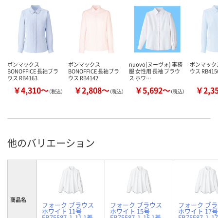
ボンマックス
ボンマックス
nuovo(ヌーヴォ) 事務
ボンマック
BONOFFICE 長袖ブラ
BONOFFICE 長袖ブラ
服 女性用 長袖 ブラウ
ウス RB415
ウス RB4163
ウス RB4142
ス ホワ…
￥4,310～
￥2,808～
￥5,692～
￥2,3
（税込）
（税込）
（税込）
他のバリエーション
商品名
フォーク ブラウス
フォーク ブラウス
フォーク ブ
ホワイト 11号
ホワイト 15号
ホワイト 17号
FB75587-1-11 1着
FB75587-1-15 1着
FB75587-1-1