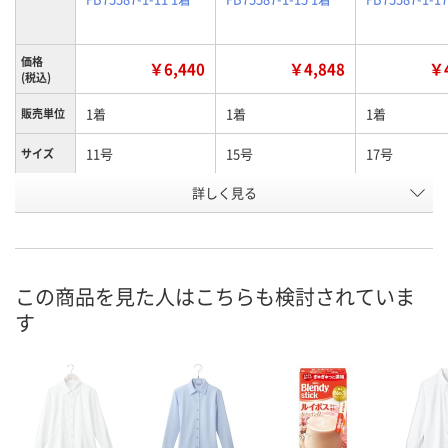
価格
￥6,440
￥4,848
￥4
(税込)
1着
1着
1着
販売単位
11号
15号
17号
サイズ
詳しく見る
ホワイト
ホワイト
ホワイト
カラー
お申込番
A296605
A296607
A296608
号
あり
2点
1点
在庫
この商品を見た人はこちらも検討されていま
す
8月13日（木）
8月13日（木）
8月13日（木）
お届け日
数量
数量
数量
カゴへ
カゴへ
カ