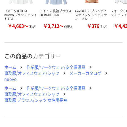
フォーク（FOLK）
アイトス 長袖ブラウス
味の素AGF ブレンディ
フォーク（FO
nuovo ブラウス ホワイ
HCB4101-020
スティック ルイボステ
ウス ホワイト
ト FB7…
ィーオレ 1…
￥4,663～
￥3,712～
￥376
￥4,4
（税込）
（税込）
（税込）
この商品のカテゴリー
ホーム
作業服/ワークウェア/安全保護具
事務服/オフィスウェア/シャツ
メーカーカタログ
nuovo
ホーム
作業服/ワークウェア/安全保護具
事務服/オフィスウェア/シャツ
事務服 ブラウス/シャツ 女性用長袖