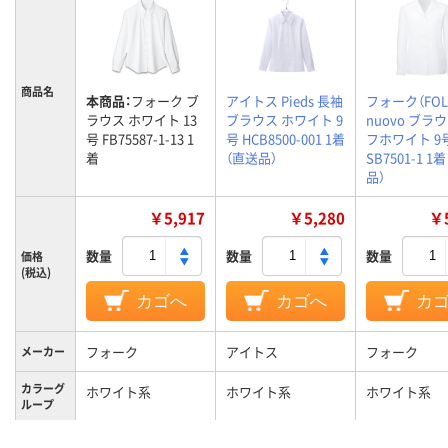
商品名
本商品：
フォーク ブ
アイトス Pieds 長袖
フォーク（FOL
ラウス ホワイト 13
ブラウス ホワイト 9
nuovo ブラ
号 FB75587-1-13 1
号 HCB8500-001 1着
フホワイト 9
着
（直送品）
SB7501-1 1
品）
￥5,917
￥5,280
￥5
数量
数量
数量
価格
(税込)
カゴへ
カゴへ
カ
フォーク
アイトス
フォーク
メーカー
カラーグ
ホワイト系
ホワイト系
ホワイト系
ループ
13号
9号
9号
サイズ