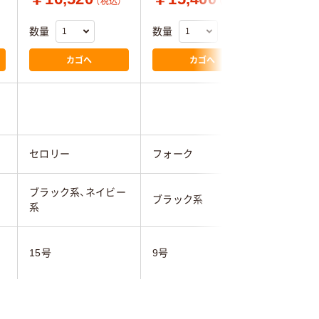
（税込）
（税込）
数量
数量
数量
カゴへ
カゴへ
セロリー
フォーク
アイトス
ブラック系、ネイビー
ブラック系
ブラック
系
15号【バ
15号
9号
幅】36【着
一般事務