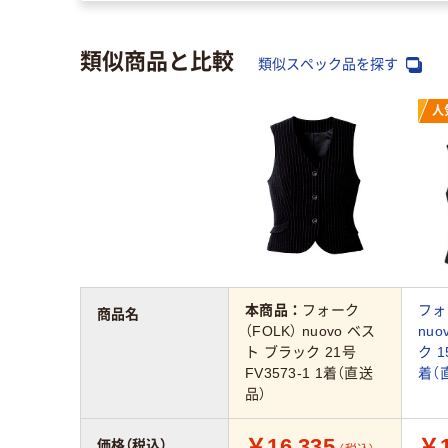
類似商品と比較
類似スペック品を探す
人
本商品：
フォーク
フォ
商品名
（FOLK） nuovo ベス
nu
ト ブラック 21号
ク 1
FV3573-1 1着（直送
着（
品）
￥16,335
￥1
価格（税込）