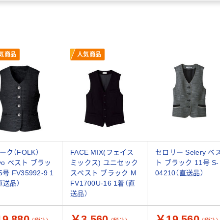
気商品
人気商品
ーク（FOLK）
FACE MIX(フェイス
セロリー Selery ベ
ovo ベスト ブラッ
ミックス) ユニセック
ト ブラック 11号 S-
5号 FV35992-9 1
スベスト ブラック M
04210（直送品）
直送品）
FV1700U-16 1着（直
送品）
9,880
￥3,560
￥19,560