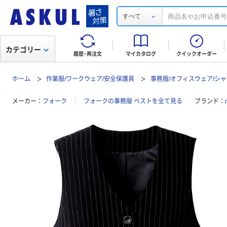
すべて
カテゴリー
履歴・再注文
マイカタログ
クイックオーダー
ホーム
作業服/ワークウェア/安全保護具
事務服/オフィスウェア/シャ
メーカー
フォーク
フォークの事務服 ベストを全て見る
ブランド