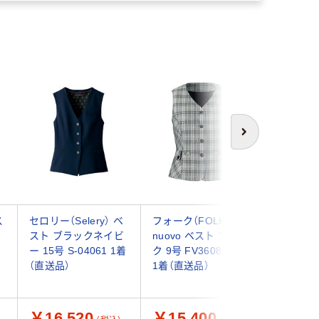
次へ
ス
セロリー（Selery） ベ
フォーク（FOLK）
アイトス P
スト ブラックネイビ
nuovo ベスト ブラッ
ィースベ
ー 15号 S-04061 1着
ク 9号 FV36084-9-9
ク 15号 
（直送品）
1着（直送品）
品）
￥16,520
￥15,400
￥8,2