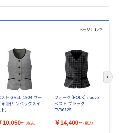
ページ：
1
／
2
次のスライド
スト GVEL-1904 サー
フォーク（FOLK） nuovo
アイトス Pi
ヴォ（旧サンペックスイ
ベスト ブラック
HCV3600
スト）
FV36125
￥12,27
￥10,050~
￥14,400~
（税込）
（税込）