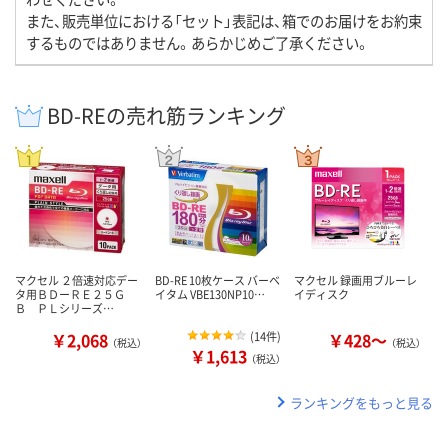
また、販売単位における「セット」表記は、箱でのお届けをお約束
するものではありません。あらかじめご了承ください。
BD-REの売れ筋ランキング
マクセル ２倍速対応デー
BD-RE 10枚ケース バーベ
マクセル 録画用ブルーレ
タ用ＢＤーＲＥ２５Ｇ
イタム VBE130NP10…
イディスク
Ｂ ＰＬシリーズ…
￥2,068
(
14件
)
￥428～
（税込）
（税込）
￥1,613
（税込）
ランキングをもっと見る