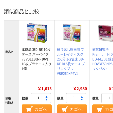
類似商品と比較
本商品：
BD-RE 10枚
繰り返し録画用 ブ
磁気研究所
商品名
ケース バーベイタ
ルーレイディスク
Premium HID
ム VBE130NP10V1
260分 1-2倍速 BD-
BD-RE/DL 録
10枚プラケース入り
RE DL5枚ケース プ
HDVBE50NP5
1個
リンタブル
ック（5枚）
VBE260NP5V1
￥1,613
￥2,980
￥1
数量
数量
数量
価格
(税込)
カゴへ
カゴへ
カ