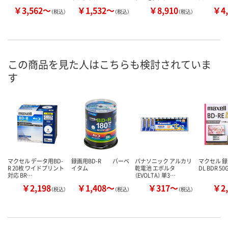
￥3,562～
￥1,532～
￥8,910
￥4,
（税込）
（税込）
（税込）
この商品を見た人はこちらも検討されていま
す
マクセル データ用BD-
録画用BD-R バーベ
パナソニック アルカリ
マクセル 録
R 20枚 ワイドプリント
イタム
乾電池 エボルタ
DL BDR 50
対応 BR…
（EVOLTA） 単3…
￥2,198
￥1,408～
￥317～
￥2,
（税込）
（税込）
（税込）