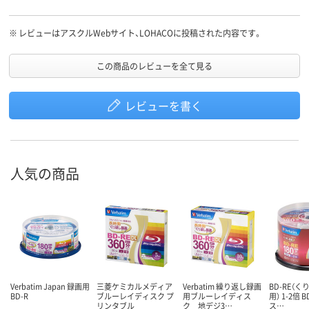
※
レビューはアスクルWebサイト、LOHACOに投稿された内容です。
この商品のレビューを全て見る
レビューを書く
人気の商品
Verbatim Japan 録画用
三菱ケミカルメディア
Verbatim 繰り返し録画
BD-RE（
BD-R
ブルーレイディスク プ
用ブルーレイディス
用） 1-2倍 B
リンタブル
ク 地デジ3…
ス…