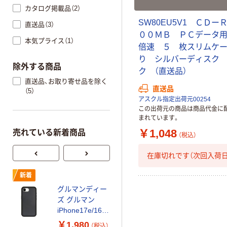
カタログ掲載品（2）
SW80EU5V1 ＣＤー
直送品（3）
００ＭＢ ＰＣデータ
本気プライス（1）
倍速 ５ 枚スリムケ
り シルバーディスク
除外する商品
ク （直送品）
直送品、お取り寄せ品を除く
直送品
（5）
アスクル指定出荷元00254
この出荷元の商品は商品代金に
まれています。
￥1,048
売れている新着商品
（税込）
在庫切れです（次回入荷日
iiyama 21.45イ
新着
ンチ液晶モニタ
グルマンディー
ー 画面回転機
ズ グルマン
能/上下昇降機能
￥18,200
iPhone17e/16e
XUB2292HSU-
（税込）
対応ケース ブラ
￥1,980
B7 1台
（税込）