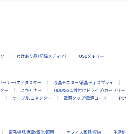
スク
わけあり品（記録メディア）
USBメモリー
リーナー/エアダスター
液晶モニター/液晶ディスプレイ
ター
スキャナー
HDD/SSD/外付けドライブ/カードリー
ク
ケーブル/コネクター
電源タップ/電源コード
PC/
事務機器/家電/電池/照明
オフィス家具/収納
生活雑