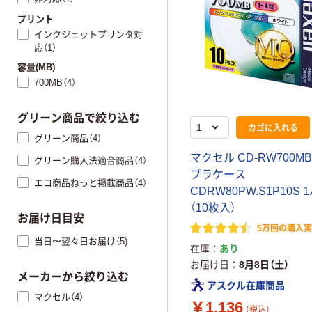
プリント
インクジェットプリンタ対
応（1）
容量(MB)
700MB（4）
グリーン商品で絞り込む
カゴに入れる
グリーン商品（4）
マクセル CD-RW700MB
グリーン購入法適合商品（4）
プラケース
エコ商品ねっと掲載商品（4）
CDRW80PW.S1P10S
（10枚入）
お届け日目安
5万回の購入
当日〜翌々日お届け（5)
在庫
あり
お届け日
8月8日（土）
メーカーから絞り込む
アスクル在庫商品
マクセル（4）
￥1,136
（税込）