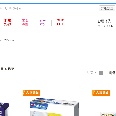
詳細設定
お届け先
〒135-0061
CD-RW
件目を表示
リスト
画像
人気商品
人気商品