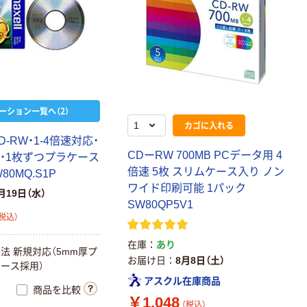
ーション一覧へ（2）
カゴに入れる
D-RW・1-4倍速対応・
CDーRW 700MB PCデータ用 4
B・1枚ずつプラケース
倍速 5枚 スリムケース入り ノン
80MQ.S1P
ワイド印刷可能 1パック
月19日（水）
SW80QP5V1
税込）
在庫
あり
法 新規対応（5mm厚プ
お届け日
8月8日（土）
ース採用）
アスクル在庫商品
商品を比較
￥1,048
（税込）