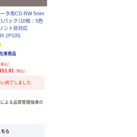
ータ用CD-RW 5mm
1パック（10枚：5色
プリント非対応
X.1P10S
在庫商品
（税込）
51.81
（税込）
扱い終了しました
ーによる品質管理指導の
新着
グルマンディー
ズ グルマン
iPhone17e/16e
こちら
対応ケース ブラ
￥1,980
（税込）