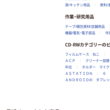
貨/キッチン用品
飲料/
作業・研究用品
テープ/梱包資材/店舗用品
機器/電気・電子部品
作
CD-RWカテゴリー
フィルムケース ねこ
ＡＣＰ
クリーナー詰替
中古
ホルダー マイク
ＡＳＴＡＴＩＯＮ
６ 
ＡＮＤＲＯＩＤの タブレッ