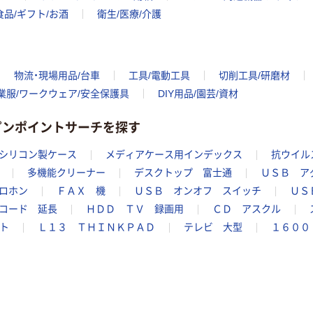
食品/ギフト/お酒
衛生/医療/介護
物流・現場用品/台車
工具/電動工具
切削工具/研磨材
業服/ワークウェア/安全保護具
DIY用品/園芸/資材
のピンポイントサーチを探す
シリコン製ケース
メディアケース用インデックス
抗ウイル
多機能クリーナー
デスクトップ 富士通
ＵＳＢ ア
ロホン
ＦＡＸ 機
ＵＳＢ オンオフ スイッチ
ＵＳ
コード 延長
ＨＤＤ ＴＶ 録画用
ＣＤ アスクル
ト
Ｌ１３ ＴＨＩＮＫＰＡＤ
テレビ 大型
１６００