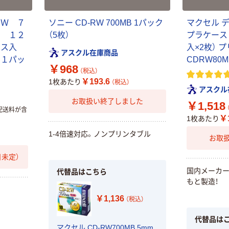
ＲＷ ７
ソニー CD-RW 700MB 1パック
マクセル デ
用 １２
（5枚）
プラケース 
ース入
入×2枚） 
アスクル在庫商品
 １パッ
CDRW80MI
￥968
（税込）
￥193.6
1枚あたり
（税込）
アスクル
お取扱い終了しました
￥1,518
配送料が含
￥1
1枚あたり
1-4倍速対応。ノンプリンタブル
お取
未定）
国内メーカ
代替品はこちら
新着
新着
もと製造！
ナカバヤシ PC
DHA Nippon
￥1,136
（税込）
用のぞき見防止
SIM 365日50GB
フィルタ マグネ
日本国内用ドコ
代替品は
ット付
モ回線データ
￥6,578
￥12,980
マクセル CD-RW700MB 5mm
（税込）