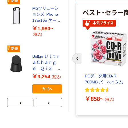
新着
オーディオテク
MSソリューシ
ニカ USB Type-
ベスト・セラー
ョンズ iPhone
C イヤホン
17e/16e ケース
ATH-CKD30C
本気プライス
￥3,190~
「Velta」LN-
￥1,980~
（税込）
ISS26UKHMT-
（税込）
SK
新着
新着
PDケーブル
Belkin Ｕｌｔｒ
TypeーC &
前のスライドへ
ａＣｈａｒｇ
Lightning 1m チ
ｅ Ｑｉ２ ２
ャコール
￥660
（税込）
５Ｗ ３ーｉｎ
LAKOLE/ラコレ
PCデータ用CD-R
￥9,254
（税込）
ー１ モジュー
700MB バーベイタム
カゴへ
ル式充電ドッ
カゴへ
ク ブラック
￥858~
WIZ052dqBK（
（税込）
直送品）