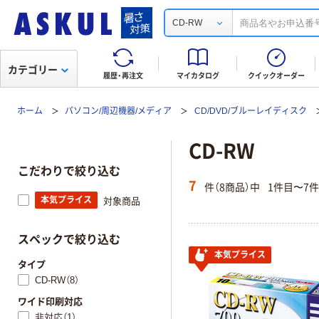
CD-RW
カテゴリー
履歴・再注文
マイカタログ
クイックオーダー
ホーム
パソコン/周辺機器/メディア
CD/DVD/ブルーレイディスク
CD-RW
こだわりで絞り込む
7
件（8商品）中
1件目〜7
本気プライス
対象商品
スペックで絞り込む
本気プライス
タイプ
CD-RW（8）
ワイド印刷対応
非対応（1）