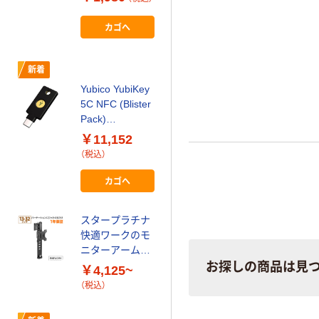
ック IFT-194BK
カゴへ
1個（直送品）
カゴへ
新着
新着
JAPANNEXT
Yubico YubiKey
15.6インチ ワイ
5C NFC (Blister
ド タッチパネル
n
Pack)
モバイルディス
￥25,800
5060408462331
プレイ JN-MS-
￥11,152
（税込）
.B 1個（直送品）
IPST156F 1台
（税込）
カゴへ
カゴへ
エレコム iPhone
スタープラチナ
17e/16e/14/13/1
快適ワークのモ
3Pro フィルム
ニターアーム
PM-A25SFL
￥1,080~
TVSOF
お探しの商品は見
￥4,125~
（税込）
（税込）
新着