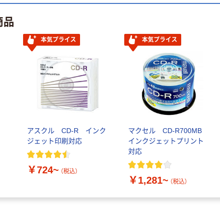
XGL10DBBK エ
カゴへ
カゴへ
商品
レコム 1個（直送
品）
本気プライス
本気プライス
新着
新着
オーディオテク
MSソリューシ
ニカ ノイズキャ
ョンズ iPhone
ンセリングUSB
17e/16e ケース
Type-C用イヤホ
「Velta mag」LN-
￥5,940~
￥2,080~
ン ATH-
ISS26UKHM-SK
（税込）
（税込）
CKS330NC
WPS株式会社
新着
アスクル CD-R インク
マクセル CD-R700MB
WPS Office 2
ワイヤレスイヤ
ジェット印刷対応
インクジェットプリント
Complete 2026
ホン
対応
【永続版】 PC2台
￥14,520
Bluetooth5.4 ア
WPS2-PDF2-
（税込）
クティブノイズ
￥724~
￥6,210
（税込）
PKG-PG 1個（直
（税込）
キャンセリング
￥1,281~
（税込）
送品）
カゴへ
対応 LBT-
カゴへ
TWS20ECWH
エレコム 1個（直
送品）