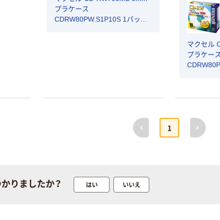
16W(16:10)用
SIMカード
（税込）
プラケース
SF-
DHA-SIM-364 1
カゴへ
CDRW80PW.S1P10S 1パック
MFLGPV160W2
枚
カゴへ
（10枚入）
1個
マクセル C
新着
プラケー
新着
LDK the
CDRW80P
Google Pixel 9a
Beauty（エル・デ
（10枚入）
128GB[Obsidian
ィー・ケー・ザ・
] GA05769-JP 1
ビューティー）
￥11,400
台
2026/11/20発売
￥79,900
（税込）
号から1年(12冊)
（税込）
前へ
次へ
(雑誌)（直送品）
カゴへ
1
カゴへ
新着
新着
ロジクール
ワイヤレスマウ
Spotlight 2 プレ
つかりましたか？
はい
いいえ
ス 無線 2.4GHz
ゼンテーション
握りの極み 5ボ
リモート グラ
￥19,580
タン Lサイズ ブ
ファイト
￥2,790
（税込）
（税込）
ラック M-
R1100GR 1台