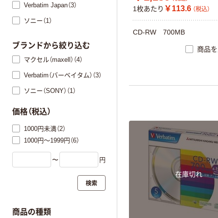
Verbatim Japan（3）
￥113.6
1枚あたり
（税込）
ソニー（1）
CD-RW 700MB
ブランドから絞り込む
商品を
マクセル（maxell）（4）
Verbatim（バーベイタム）（3）
ソニー（SONY）（1）
価格（税込）
1000円未満（2）
1000円～1999円（6）
〜
円
在庫切れ
検索
商品の種類