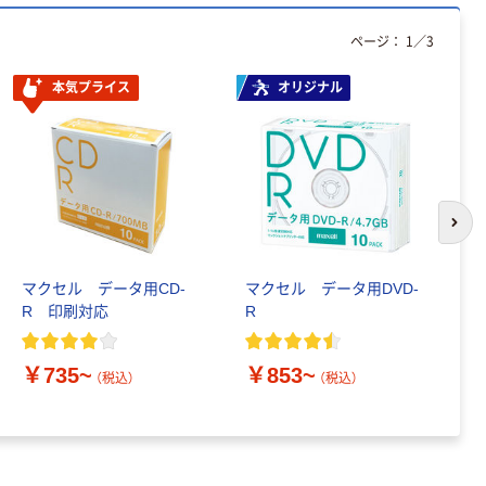
新着
MSソリューシ
ページ：
1
／
3
ョンズ iPhone
17e/16e ケース
本気プライス
オリジナル
「Velta」LN-
￥1,980~
ISS26UKHMT-
（税込）
SK
新着
Belkin Ｕｌｔｒ
次の
ａＣｈａｒｇ
ｅ Ｑｉ２ ２
５Ｗ ３ーｉｎ
マクセル データ用CD-
マクセル データ用DVD-
マ
￥9,254
（税込）
ー１ モジュー
R 印刷対応
R
R
ル式充電ドッ
カゴへ
ク ブラック
￥735~
￥853~
￥
WIZ052dqBK（
（税込）
（税込）
直送品）