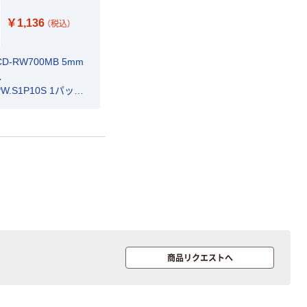
ック IFT-194BK
1個（直送品）
￥1,136
（税込）
カゴへ
D-RW700MB 5mm
新着
ス
Yubico YubiKey
W.S1P10S 1パック
5C NFC (Blister
Pack)
5060408462331
￥11,152
.B 1個（直送品）
（税込）
カゴへ
スタープラチナ
快適ワークのモ
ニターアーム
TVSOF
商品リクエストへ
￥4,125~
（税込）