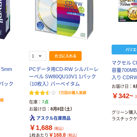
バリエ
カゴに入れる
マクセル C
 5mm
PCデータ用CD-RW シルバーレ
容量700M
ーベル SW80QU10V1 1パック
入り CDRW
 1パック
（10枚入） バーベイタム
お届け日
8
7万回の購入実績
￥342~
（
実績
在庫
7点
お届け日
8月8日（土）
グリーン購入
アスクル在庫商品
ラスチックケ
￥1,688
（税込）
￥168.8
1枚あたり
（税込）