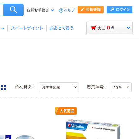
ヘルプ
各種お手続き
0
スイートポイント
あとで買う
カゴ
点
並べ替え：
表示件数：
人気商品