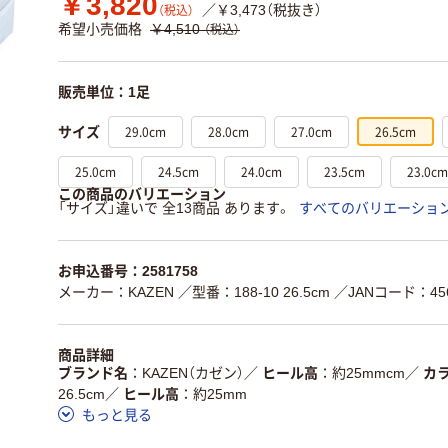
￥3,820
／￥3,473（税抜き）
（税込）
希望小売価格
￥4,510
（税込）
販売単位：1足
29.0cm
28.0cm
27.0cm
26.5cm
サイズ
25.0cm
24.5cm
24.0cm
23.5cm
23.0cm
この商品のバリエーション
「サイズ」違いで 全13商品 あります。
すべてのバリエーショ
お申込番号：2581758
メーカー：KAZEN
／型番：188-10 26.5cm
／JANコード：456
商品詳細
ブランド名
KAZEN（カゼン）
／
ヒール高
約25mmcm
／
カ
26.5cm
／
ヒール高
約25mm
もっと見る