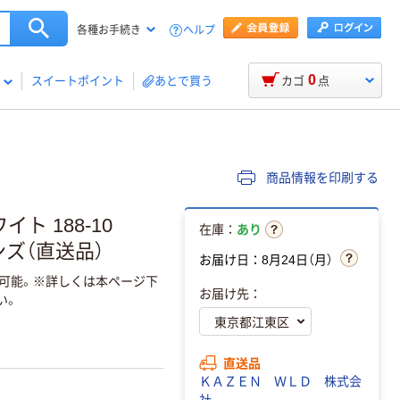
ヘルプ
各種お手続き
0
スイートポイント
あとで買う
カゴ
点
商品情報を印刷する
イト 188-10
在庫：
あり
ンズ（直送品）
お届け日：8月24日（月）
返品可能。※詳しくは本ページ下
お届け先：
い。
直送品
ＫＡＺＥＮ ＷＬＤ 株式会
社