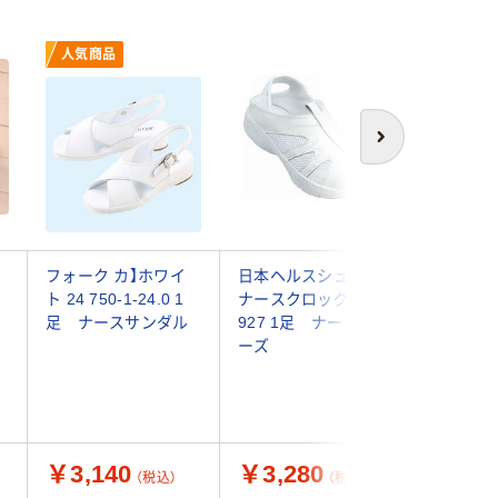
人気商品
次へ
ー
フォーク カ】ホワイ
日本ヘルスシューズ
山一 消
ト 24 750-1-24.0 1
ナースクロッグ L
インソー
足 ナースサンダル
927 1足 ナースシュ
ーズ ホ
ーズ
23.5cm 
ースシュ
￥3,140
￥3,280
￥4,7
（税込）
（税込）