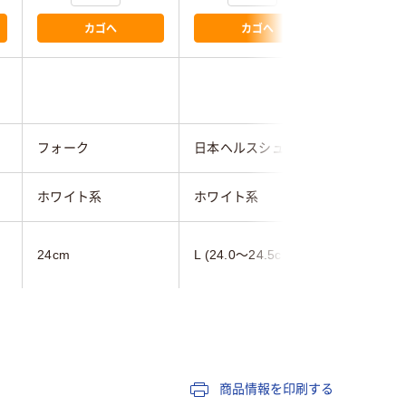
カゴへ
カゴへ
フォーク
日本ヘルスシューズ
山一
ホワイト系
ホワイト系
ホワイト
24cm
L (24.0～24.5cm)
23.5cm
レディス
レディス
女性用
軽量
商品情報を印刷する