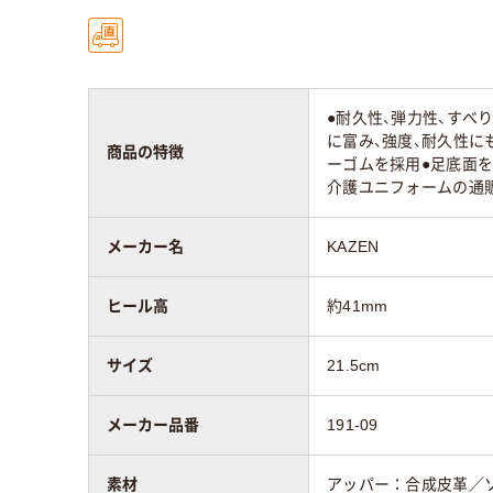
●耐久性、弾力性、すべ
に富み、強度、耐久性に
商品の特徴
ーゴムを採用●足底面
介護ユニフォームの通
メーカー名
KAZEN
ヒール高
約41mm
サイズ
21.5cm
メーカー品番
191-09
素材
アッパー：合成皮革／