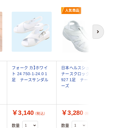
人気商品
次へ
ー
フォーク カ】ホワイ
日本ヘルスシューズ
山一 消
ト 24 750-1-24.0 1
ナースクロッグ L
インソー
足 ナースサンダル
927 1足 ナースシュ
ーズ ホ
ーズ
23.5cm 
ースシュ
￥3,140
￥3,280
￥4,7
（税込）
（税込）
数量
数量
数量