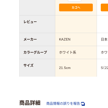
カゴへ
レビュー
メーカー
KAZEN
日本
カラーグループ
ホワイト系
ホワ
サイズ
21.5cm
S（2
対象
レディス
レデ
シューズ・サンダ
滑りにくい
商品詳細
ルの特徴
商品情報の誤りを報告