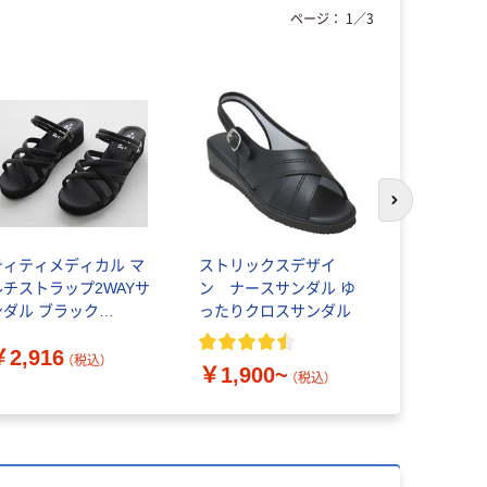
ページ：
1
／
3
次のスライド
ティティメディカル マ
ストリックスデザイ
富士ゴムナ
ルチストラップ2WAYサ
ン ナースサンダル ゆ
線サンダル 
ンダル ブラック
ったりクロスサンダル
￥3,140
L(24.5~25.0cm) 17020
￥2,916
足 62-9235-89（直送
（税込）
￥1,900~
）
（税込）