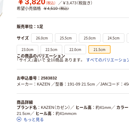
￥3,820
／￥3,473（税抜き）
（税込）
希望小売価格
￥4,510
（税込）
販売単位：1足
26.0cm
25.5cm
25.0cm
24.5cm
サイズ
23.0cm
22.5cm
22.0cm
21.5cm
この商品のバリエーション
「サイズ」違いで 全10商品 あります。
すべてのバリエーショ
お申込番号：2583832
メーカー：KAZEN
／型番：191-09 21.5cm
／JANコード：456
商品詳細
ブランド名
KAZEN（カゼン）
／
ヒール高
約41mm
／
カラー
21.5cm
／
ヒール高
約41mmcm
もっと見る