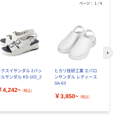
ページ：
1
／
4
次のスライド
キクスイサンダル 2バッ
ヒカリ技研工業 エバロ
KAZEN 
ルサンダル KS-102_2
ンサンダル レディース
ーズ(面フ
SA-63
プ) KZN18
￥4,242~
（税込）
￥3,850~
（税込）
￥4,480