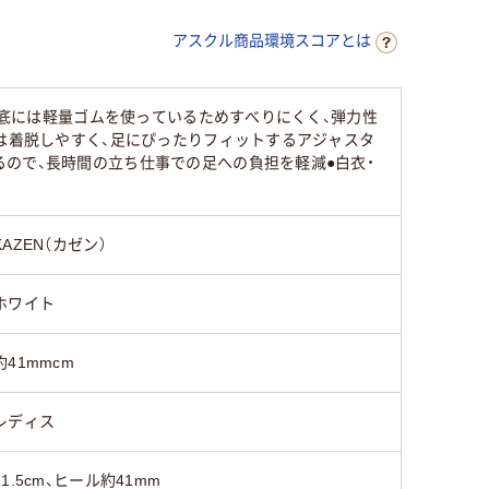
アスクル商品環境スコアとは
靴底には軽量ゴムを使っているためすべりにくく、弾力性
トは着脱しやすく、足にぴったりフィットするアジャスタ
ので、長時間の立ち仕事での足への負担を軽減●白衣・
KAZEN（カゼン）
ホワイト
約41mmcm
レディス
21.5cm、ヒール約41mm