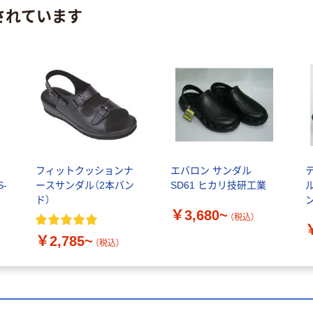
されています
フィットクッションナ
エバロン サンダル
-
ースサンダル（2本バン
SD61 ヒカリ技研工業
ド）
￥3,680~
L
（税込）
1
￥2,785~
品
（税込）