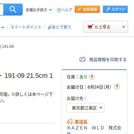
ヘルプ
各種お手続き
0
スイートポイント
あとで買う
カゴ
点
91-09
商品情報を印刷する
1-09 21.5cm 1
在庫：
あり
お届け日：8月24日（月）
返品可能。※詳しくは本ページ下
お届け先：
い。
直送品
ＫＡＺＥＮ ＷＬＤ 株式会
社