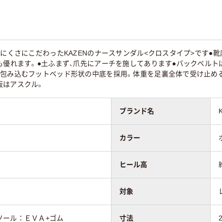
りにくさにこだわったKAZENのナースサンダル<クロスタイプ>です●
も優れます。●土ふまず、爪先にアーチを施してあります●バックベル
を包み込むフットベッド形状の中底を採用。体重を足裏全体で受け止める
販はアスクル。
ブランド名
カラー
ヒール高
対象
ソール：ＥＶＡ+ゴム
寸法