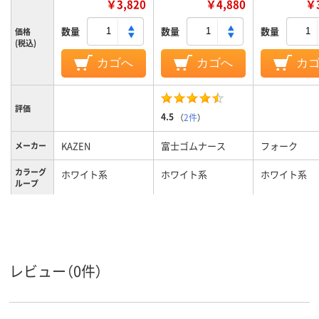
￥3,820
￥4,880
￥3
数量
数量
数量
価格
(税込)
カゴへ
カゴへ
カ
評価
4.5
（
2件
）
KAZEN
富士ゴムナース
フォーク
メーカー
カラーグ
ホワイト系
ホワイト系
ホワイト系
ループ
25.0cm
24、24cm、24
サイズ
レディス
男女兼用
レディス
対象
レビュー（0件）