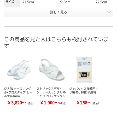
21.5cm
22.0cm
22.5cm
サイズ
お申込番
詳しく見る
2583832
2583841
2583860
号
あり
あり
あり
在庫
8月24日（月）
8月24日（月）
8月24日（月）
お届け日
この商品を見た人はこちらも検討されていま
す
数量
数量
数量
カゴへ
カゴへ
カ
KAZEN ナースサンダ
ストリックスデザイ
ジャパックス 業務用ポ
ル・クロスタイプ(ヒー
ン ナースサンダル ゆ
リ袋 45L 10枚 半透明
ル：約41ｍｍ…
ったりクロスサンダル
￥3,820～
￥1,900～
￥258～
（税込）
（税込）
（税込）