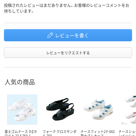
投稿されたレビューはまだありません。お客様のレビューコメントをお
待ちしています。
レビューを書く
レビューをリクエストする
人気の商品
富士ゴムナース カ】ホ
フォーク クロスサンダ
ナースフィット2 F-002
ナースシュ
ワイト 23.5 750-1-
ル 750
富士ゴムナース
ンメッシュ 