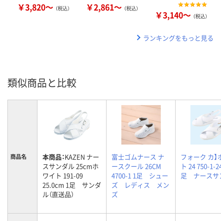
￥3,820～
￥2,861～
（税込）
（税込）
￥3,140～
（税込）
ランキングをもっと見る
類似商品と比較
本商品：
KAZEN ナー
富士ゴムナース ナ
フォーク カ】
商品名
スサンダル 25cmホ
ースクール 26CM
ト 24 750-1-24
ワイト 191-09
4700-1 1足 シュー
足 ナースサ
25.0cm 1足 サンダ
ズ レディス メン
ル（直送品）
ズ