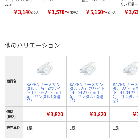
23.5…
くい 軽量 
￥3,140
￥1,570～
￥6,160～
￥3,6
（税込）
（税込）
（税込）
他のバリエーション
商品名
KAZEN ナースサン
KAZEN ナースサン
KAZEN ナー
ダル 21.5cmホワイ
ダル 22cmホワイト
ダル 22.5c
ト 191-09 21.5cm 1
191-09 22.0cm 1
ト 191-09 22.
足 サンダル（直送
足 サンダル（直送
足 サンダル
品）
品）
品）
価格
￥3,820
￥3,820
￥3
(税込)
1足
1足
1足
販売単位