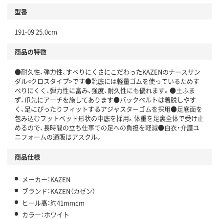
型番
191-09 25.0cm
商品の特徴
●耐久性、弾力性、すべりにくさにこだわったKAZENのナースサン
ダル<クロスタイプ>です●靴底には軽量ゴムを使っているためす
べりにくく、弾力性に富み、強度、耐久性にも優れます。●土ふま
ず、爪先にアーチを施してあります●バックベルトは着脱しやす
く、足にぴったりフィットするアジャスターゴムを採用●足底面を
包み込むフットベッド形状の中底を採用。体重を足裏全体で受け止
めるので、長時間の立ち仕事での足への負担を軽減●白衣・介護ユ
ニフォームの通販はアスクル。
商品仕様
メーカー：KAZEN
ブランド：KAZEN（カゼン）
ヒール高：約41mmcm
カラー：ホワイト