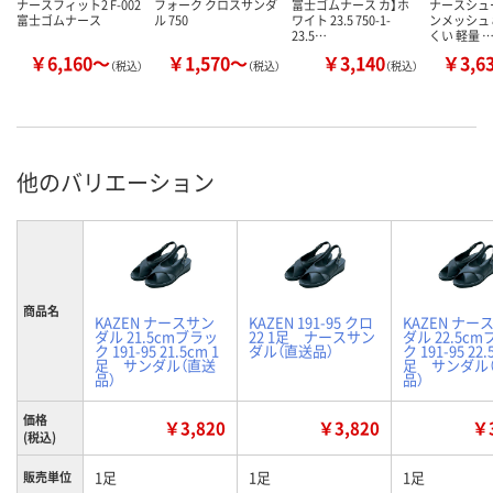
ナースフィット2 F-002
フォーク クロスサンダ
富士ゴムナース カ】ホ
ナースシュ
富士ゴムナース
ル 750
ワイト 23.5 750-1-
ンメッシュ 
23.5…
くい 軽量 
￥6,160～
￥1,570～
￥3,140
￥3,6
（税込）
（税込）
（税込）
他のバリエーション
商品名
KAZEN ナースサン
KAZEN 191-95 クロ
KAZEN ナー
ダル 21.5cmブラッ
22 1足 ナースサン
ダル 22.5c
ク 191-95 21.5cm 1
ダル（直送品）
ク 191-95 22.
足 サンダル（直送
足 サンダル
品）
品）
価格
￥3,820
￥3,820
￥3
(税込)
1足
1足
1足
販売単位