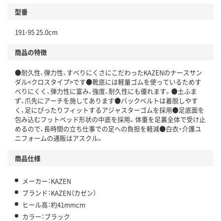
型番
191-95 25.0cm
商品の特徴
●耐久性、弾力性、すべりにくさにこだわったKAZENのナースサン
ダル<クロスタイプ>です●靴底には軽量ゴムを使っているためす
べりにくく、弾力性に富み、強度、耐久性にも優れます。●土ふま
ず、爪先にアーチを施してあります●バックベルトは着脱しやす
く、足にぴったりフィットするアジャスターゴムを採用●足底面を
包み込むフットベッド形状の中底を採用。体重を足裏全体で受け止
めるので、長時間の立ち仕事での足への負担を軽減●白衣・介護ユ
ニフォームの通販はアスクル。
商品仕様
メーカー：KAZEN
ブランド：KAZEN（カゼン）
ヒール高：約41mmcm
カラー：ブラック