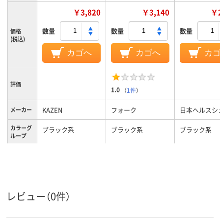
￥3,820
￥3,140
￥2
数量
数量
数量
価格
(税込)
カゴへ
カゴへ
カ
評価
1.0
（
1件
）
KAZEN
フォーク
日本ヘルスシ
メーカー
カラーグ
ブラック系
ブラック系
ブラック系
ループ
25.0cm
24.524.5cm
M（23.5～24.
サイズ
レディス
レディス
レディス
対象
レビュー（0件）