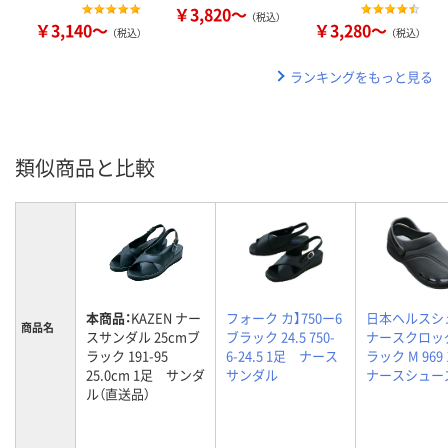
￥3,820～
（税込）
￥3,140～
￥3,280～
（税込）
（税込）
ランキングをもっと見る
類似商品と比較
本商品：
KAZEN ナー
フォーク カ】750ー6
日本ヘルスシ
商品名
スサンダル 25cmブ
ブラック 24.5 750-
ナースクロッ
ラック 191-95
6-24.5 1足 ナース
ラック M 96
25.0cm 1足 サンダ
サンダル
ナースシュー
ル（直送品）