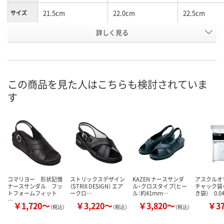
21.5cm
22.0cm
22.5cm
サイズ
お申込番
詳しく見る
2585363
2585372
2585381
号
あり
直送品
あり
在庫
8月20日（木）
8月19日（水）まで
8月20日（木）
お届け日
この商品を見た人はこちらも検討されていま
す
数量
数量
数量
カゴへ
カゴへ
カ
コマリヨー 形状記憶
ストリックスデザイン
KAZEN ナースサンダ
アスクル
ナースサンダル フッ
（STRIX DESIGN） エア
ル・クロスタイプ(ヒー
チャック袋
トフォームフィット
ークロ…
ル：約41ｍｍ…
き袋） 0.0
…
￥1,720～
￥3,220～
￥3,820～
￥3
（税込）
（税込）
（税込）