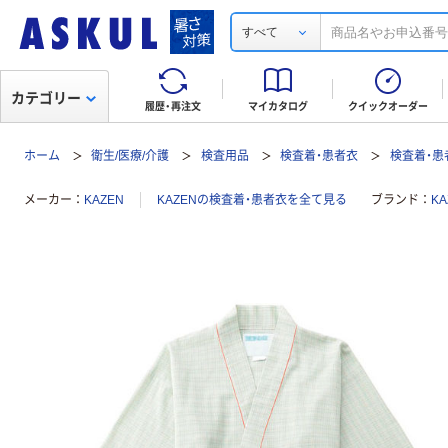
すべて
カテゴリー
履歴・再注文
マイカタログ
クイックオーダー
ホーム
衛生/医療/介護
検査用品
検査着・患者衣
検査着・患
メーカー
KAZEN
KAZENの検査着・患者衣を全て見る
ブランド
K