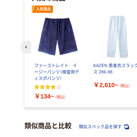
人気商品
前のスライドへ
ファーストレイト イ
KAZEN 患者衣スラッ
ージーパンツ（検査用デ
ス 286-98
ィスポパンツ）
￥2,610~
（税込）
￥134~
（税込）
類似商品と比較
類似スペック品を探す