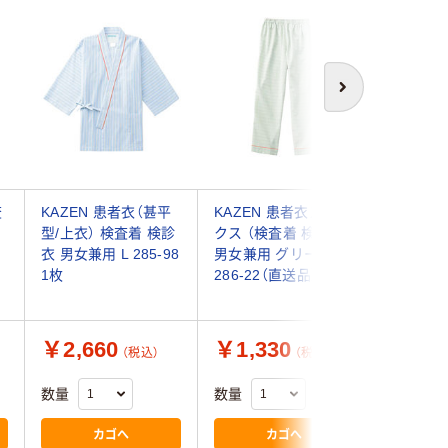
次へ
査
KAZEN 患者衣（甚平
KAZEN 患者衣スラッ
住商モン
型/上衣） 検査着 検診
クス （検査着 検診衣）
術後衣 （
衣 男女兼用 L 285-98
男女兼用 グリーン L
兼用 ミント
1枚
286-22（直送品）
234（直
￥2,660
￥1,330
￥7,7
（税込）
（税込）
数量
数量
数量
カゴへ
カゴへ