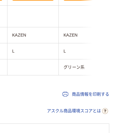
KAZEN
KAZEN
住商モン
L
L
L
グリーン系
グリーン
商品情報を印刷する
アスクル商品環境スコアとは