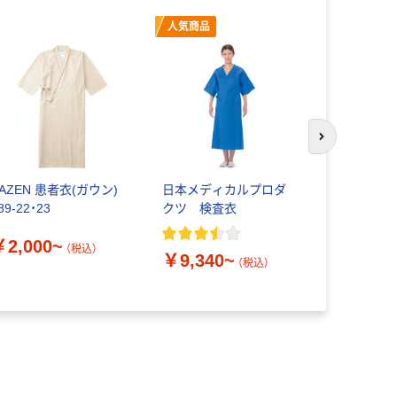
人気商品
次のスライド
AZEN 患者衣(ガウン)
日本メディカルプロダ
ナガイレー
89-22・23
クツ 検査衣
パンツ FK-
￥2,000~
￥4,310
（税込）
￥9,340~
（税込）