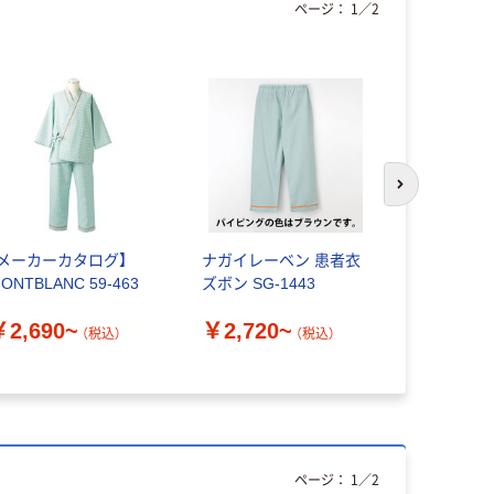
ページ：
1
／
2
わけあり特
次のスライド
【メーカーカタログ】
ナガイレーベン 患者衣
【在庫一掃セ
ONTBLANC 59-463
ズボン SG-1443
で】【再検
レーベン 
￥2,690~
￥2,720~
い型 （検査
（税込）
（税込）
￥1,640
女兼用 ブルー
1441（わ
ページ：
1
／
2