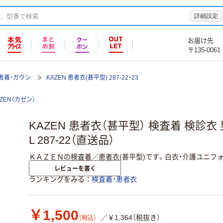
詳細設定
お届け先
〒135-0061
者着・ガウン
KAZEN 患者衣(甚平型) 287-22・23
AZEN（カゼン）
KAZEN 患者衣（甚平型） 検査着 検診衣
L 287-22（直送品）
ＫＡＺＥＮの検査着／患者衣(甚平型)です。白衣・介護ユニフ
レビューを書く
ランキングをみる
検査着・患者衣
￥1,500
／￥1,364（税抜き）
（税込）