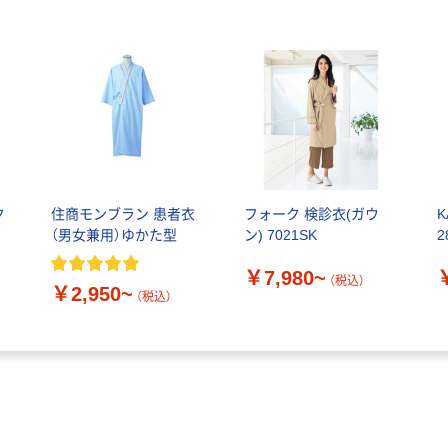
ク
住商モンブラン 患者衣
フォーク 検診衣(ガウ
K
（男女兼用）ゆかた型
ン) 7021SK
2
￥7,980~
（税込）
￥2,950~
（税込）