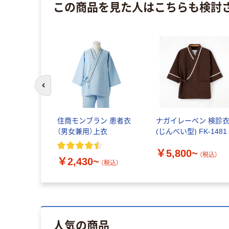
この商品を見た人はこちらも検討
前のスライドへ
住商モンブラン 患者衣
ナガイレーベン 検診
（男女兼用）上衣
(じんべい型) FK-1481
￥5,800~
（税込）
￥2,430~
（税込）
人気の商品