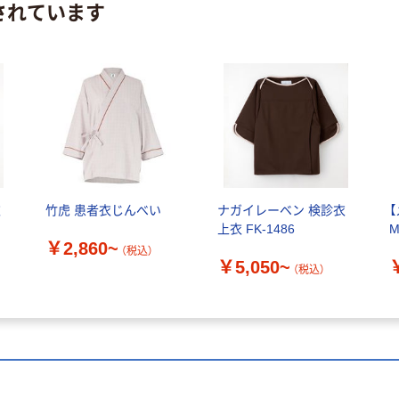
されています
衣
竹虎 患者衣じんべい
ナガイレーベン 検診衣
上衣 FK-1486
M
￥2,860~
（税込）
￥5,050~
（税込）