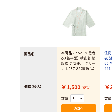
本商品：
KAZEN 患者
住商
商品名
衣（甚平型） 検査着 検
衣 
診衣 男女兼用 グリー
8分袖
ン L 287-22（直送品）
441
￥1,500
￥2
価格（税込）
（税込）
数量
数量
カゴへ