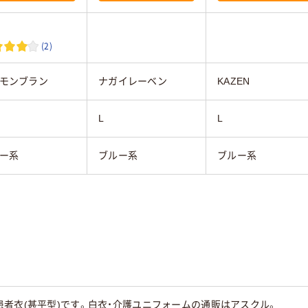
(2)
モンブラン
ナガイレーベン
KAZEN
L
L
ー系
ブルー系
ブルー系
者衣(甚平型)です。白衣・介護ユニフォームの通販はアスクル。