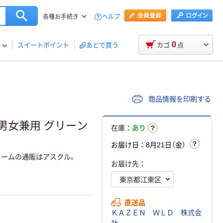
ヘルプ
各種お手続き
0
スイートポイント
あとで買う
カゴ
点
商品情報を印刷する
 男女兼用 グリーン
在庫：
あり
お届け日：8月21日（金）
ォームの通販はアスクル。
お届け先：
直送品
ＫＡＺＥＮ ＷＬＤ 株式会
社