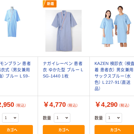
新着
モンブラン 患者
ナガイレーベン 患者
KAZEN 検診衣 （検
浴衣式 （男女兼用
衣 ゆかた型 ブルー L
着 患者衣） 男女兼用
） ブルー L 59-
SG-1440 1枚
サックスブルー（水
色） L 227-91（直送
品）
,950
￥4,770
￥4,290
（税込）
（税込）
（税込）
数量
数量
カゴへ
カゴへ
カゴへ