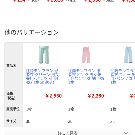
（税込）
（税込）
（税込）
他のバリエーション
商品名
住商モンブラン 患
住商モンブラン 患
住商モンブラ
者衣 グリーン 男女
者衣 ピンク 男女兼
者衣 ブルー 
兼用・パンツ 3L 59-
用・パンツ 3L 59-485
用・パンツ 3L 5
483 1枚（直送品）
1枚
1枚
価格
￥2,560
￥2,280
￥2
(税込)
1枚
1枚
1枚
販売単位
3L
3L
3L
サイズ
詳しく見る
グリーン
ピンク
ブルー
カラー