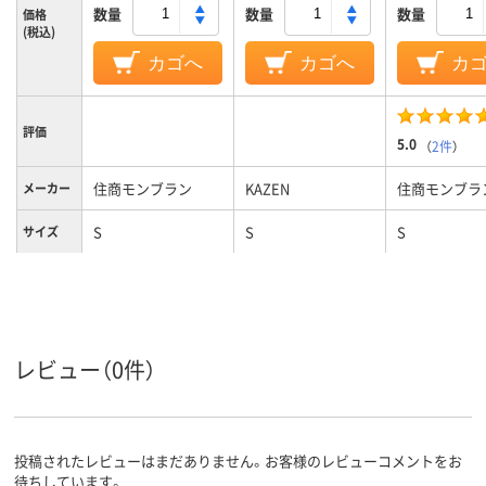
数量
数量
数量
価格
(税込)
カゴへ
カゴへ
カ
評価
5.0
（
2件
）
住商モンブラン
KAZEN
住商モンブラ
メーカー
S
S
S
サイズ
レビュー（0件）
投稿されたレビューはまだありません。お客様のレビューコメントをお
待ちしています。