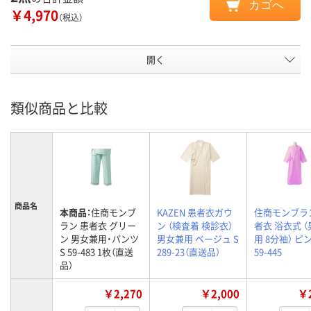
カゴへ
￥4,970
（税込）
開く
類似商品と比較
商品名
本商品：
住商モンブ
KAZEN 患者衣ガウ
住商モンブラ
ラン 患者衣 グリー
ン （検査着 検診衣）
者衣 浴衣式 
ン 男女兼用・パンツ
男女兼用 ベージュ S
用 8分袖） ピン
S 59-483 1枚（直送
289-23（直送品）
59-445
品）
￥2,270
￥2,000
￥2