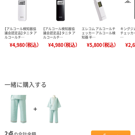
【アルコール検知器協
【アルコール検知器協
エレコム アルコールチ
キングジ
議会認定品】タニタ ア
議会認定品】タニタ ア
ェッカー アルコール検
チェッカー 
ルコールチ…
ルコールチ…
知器 半…
…
¥4,980（税込）
¥4,980（税込）
¥5,800（税込）
¥2,
一緒に購入する
2点
の合計金額