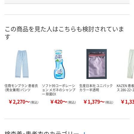
お申込番
2647493
7781976
7781949
号
6点
5点
在庫
この商品を見た人はこちらも検討されていま
す
8月9日（日）
8月9日（日）
お届け日
数量
数量
在庫切れです
（次回入荷日未定）
カゴへ
カ
住商モンブラン 患者衣
ソフト99コーポレーシ
生産日本社 ユニパック
KAZEN 
（男女兼用）パンツ
ョン メガネのシャンプ
カラー半透明
ス 286-22・
ー 除菌EX
￥2,270～
￥420～
￥1,379～
￥1,3
（税込）
（税込）
（税込）
検査着・患者衣のカテゴリー