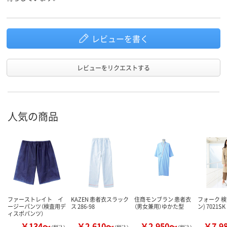
レビューを書く
レビューをリクエストする
人気の商品
ファーストレイト イ
KAZEN 患者衣スラック
住商モンブラン 患者衣
フォーク 検
ージーパンツ（検査用デ
ス 286-98
（男女兼用）ゆかた型
ン) 7021SK
ィスポパンツ）
￥134～
￥2,610～
￥2,950～
￥7,9