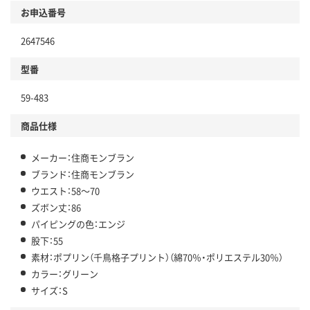
お申込番号
2647546
型番
59-483
商品仕様
メーカー：住商モンブラン
ブランド：住商モンブラン
ウエスト：58～70
ズボン丈：86
パイピングの色：エンジ
股下：55
素材：ポプリン（千鳥格子プリント）（綿70％・ポリエステル30％）
カラー：グリーン
サイズ：S