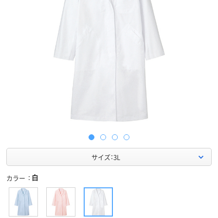
サイズ：3L
白
カラー