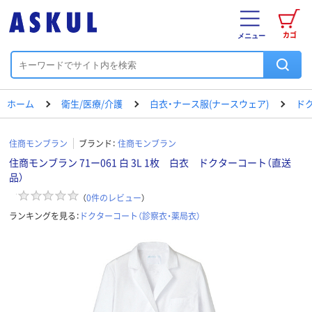
カゴ
メニュー
ホーム
衛生/医療/介護
白衣・ナース服(ナースウェア)
ド
住商モンブラン
ブランド：
住商モンブラン
住商モンブラン 71ー061 白 3L 1枚 白衣 ドクターコート（直送
品）
（
0
件のレビュー
）
ランキングを見る：
ドクターコート（診察衣・薬局衣）