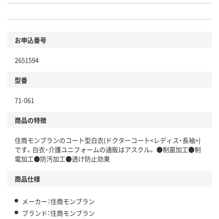
お申込番号
2651594
型番
71-061
商品の特徴
住商モンブランのコート型白衣(ドクターコート<レディス・長袖>)
です。白衣・介護ユニフォームの通販はアスクル。 ●制菌加工●制
電加工●防汚加工●透け防止効果
商品仕様
メーカー：住商モンブラン
ブランド：住商モンブラン