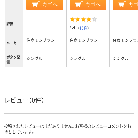
カゴへ
カゴへ
カ
評価
4.4
（
15件
）
住商モンブラン
住商モンブラン
住商モンブラ
メーカー
ボタン配
シングル
シングル
シングル
置
カラーグ
ホワイト系
ホワイト系
ホワイト系
ループ
3L
M
L
サイズ
レビュー（0件）
レディス
レディス
レディス
対象
女性用
対象性別
投稿されたレビューはまだありません。お客様のレビューコメントをお
待ちしています。