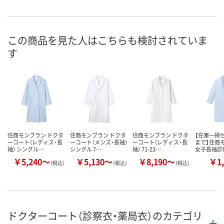
お申込番
2651656
2651718
2651665
号
この商品を見た人はこちらも検討されていま
あり
あり
あり
在庫
す
8月24日（月）
8月24日（月）
8月24日（月）
お届け日
数量
数量
数量
カゴへ
カゴへ
カ
住商モンブラン ドクタ
住商モンブラン ドクタ
住商モンブラン ドクタ
【在庫一掃セ
ーコート（レディス・長
ーコート（メンズ・長袖）
ーコート（レディス・長
まで】住商
袖） シングル…
シングル 7…
袖） 71-23…
女子長袖診
￥5,240～
￥5,130～
￥8,190～
￥1,
（税込）
（税込）
（税込）
ドクターコート（診察衣・薬局衣）のカテゴリ