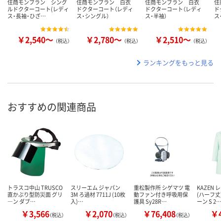
住商モンブラン シング
住商モンブラン 白衣
住商モンブラン 白衣
住
ルドクターコート(レディ
ドクターコート（レディ
ドクターコート（レディ
ド
ス・長袖・ひざ…
ス・シングル）
ス・半袖）
ス
￥2,540～
￥2,780～
￥2,510～
（税込）
（税込）
（税込）
ランキングをもっと見る
おすすめの関連商品
トラスコ中山 TRUSCO
スリーエム ジャパン
重松製作所 シゲマツ 電
KAZEN
直かぶり型防災面 グリ
3M ろ過材 7711J (10枚
動ファン付き呼吸用保
(ハーフ丈
―ン ダブ…
入)…
護具 Sy28R…
ーン S 2
￥3,566
￥2,070
￥76,408
￥4
（税込）
（税込）
（税込）