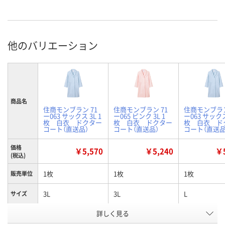
他のバリエーション
商品名
住商モンブラン 71
住商モンブラン 71
住商モンブラン
ー063 サックス 3L 1
ー065 ピンク 3L 1
ー063 サックス
枚 白衣 ドクター
枚 白衣 ドクター
枚 白衣 ド
コート（直送品）
コート（直送品）
コート（直送品
価格
￥5,570
￥5,240
￥5
(税込)
1枚
1枚
1枚
販売単位
3L
3L
L
サイズ
詳しく見る
サックスブルー（水
ピンク
サックスブル
カラー
色）
色）