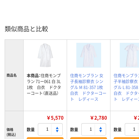
類似商品と比較
本商品：
住商モンブ
住商モンブラン 女
住商モンブラ
商品名
ラン 71ー061 白 3L
子長袖診察衣 シン
子半袖診察衣
1枚 白衣 ドクタ
グル M 81-357 1枚
グル L 81-3
ーコート（直送品）
白衣 ドクターコー
白衣 ドクタ
ト レディース
ト レディー
￥5,570
￥2,780
￥2
数量
数量
数量
価格
(税込)