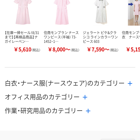
数量
数量
メーカー都合により
販売停止中です
カゴへ
カ
【在庫一掃セール！8/31
住商モンブラン ナース
ジェラート ピケ&クラ
住商モンブ
まで】【再検品商品】ナ
ワンピース（半袖） 73-
シコ ラインカラーワン
衣 ナース
ガイレーベン…
1452・1…
ピース 603
￥5,610
￥8,000～
￥7,590～
￥5,1
（税込）
（税込）
（税込）
白衣・ナース服(ナースウェア)のカテゴリー
オフィス用品のカテゴリー
作業・研究用品のカテゴリー