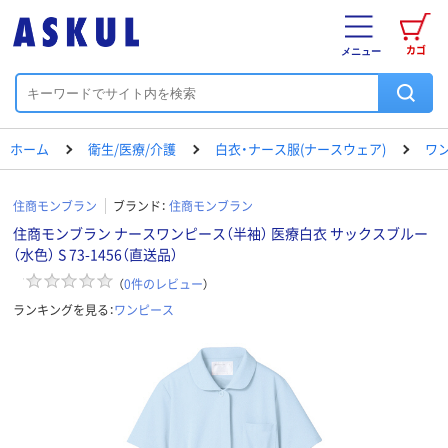
カゴ
メニュー
ホーム
衛生/医療/介護
白衣・ナース服(ナースウェア)
ワ
住商モンブラン
ブランド：
住商モンブラン
住商モンブラン ナースワンピース（半袖） 医療白衣 サックスブルー
（水色） S 73-1456（直送品）
（
0
件のレビュー
）
ランキングを見る：
ワンピース