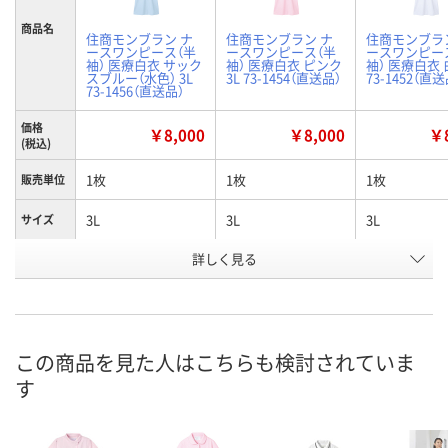
商品名
住商モンブラン ナ
住商モンブラン ナ
住商モンブラ
ースワンピース（半
ースワンピース（半
ースワンピー
袖） 医療白衣 サック
袖） 医療白衣 ピンク
袖） 医療白衣 白
スブルー（水色） 3L
3L 73-1454（直送品）
73-1452（直送
73-1456（直送品）
価格
￥8,000
￥8,000
￥8
(税込)
1枚
1枚
1枚
販売単位
3L
3L
3L
サイズ
詳しく見る
サックスブルー（水
ピンク
白
カラー
色）
お申込番
2671686
2671621
8412672
号
この商品を見た人はこちらも検討されていま
あり
直送品
わずか
在庫
す
8月21日（金）
8月21日（金）
お届け日