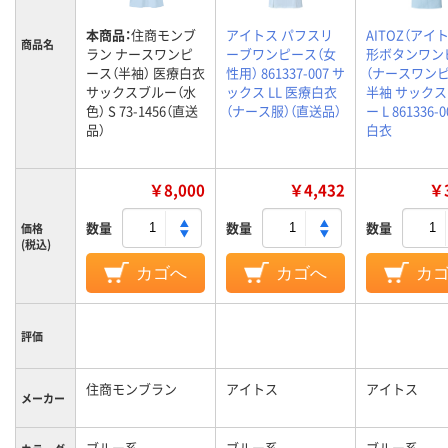
本商品：
住商モンブ
アイトス パフスリ
AITOZ（アイト
商品名
ラン ナースワンピ
ーブワンピース（女
形ボタンワン
ース（半袖） 医療白衣
性用） 861337-007 サ
（ナースワンピ
サックスブルー（水
ックス LL 医療白衣
半袖 サック
色） S 73-1456（直送
（ナース服）（直送品）
ー L 861336
品）
白衣
￥8,000
￥4,432
￥3
数量
数量
数量
価格
(税込)
カゴへ
カゴへ
カ
評価
住商モンブラン
アイトス
アイトス
メーカー
ブルー系
ブルー系
ブルー系