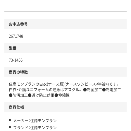
お申込番号
2671748
型番
73-1456
商品の特徴
住商モンブランの白衣(ナース服)(ナースワンピース<半袖>)です。
白衣・介護ユニフォームの通販はアスクル。 ●制菌加工●制電加工
●防汚加工●透け防止効果●伸縮性
商品仕様
メーカー：住商モンブラン
ブランド：住商モンブラン