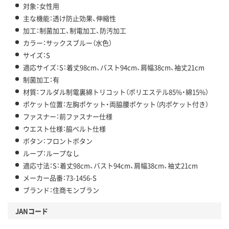
対象：女性用
主な機能：透け防止効果、伸縮性
加工：制菌加工、制電加工、防汚加工
カラー：サックスブルー（水色）
サイズ：S
適応サイズ：S：着丈98cm、バスト94cm、肩幅38cm、袖丈21cm
制菌加工：有
材質：フルダル制電裏綿トリコット（ポリエステル85%・綿15%）
ポケット位置：左胸ポケット・両脇腰ポケット（内ポケット付き）
ファスナー：前ファスナー仕様
ウエスト仕様：脇ベルト仕様
ボタン：フロントボタン
ループ：ループなし
適応寸法：S：着丈98cm、バスト94cm、肩幅38cm、袖丈21cm
メーカー品番：73-1456-S
ブランド：住商モンブラン
JANコード