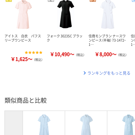
アイトス 白衣 パフス
フォーク 3023SC ブラッ
住商モンブラン ナースワ
住
リーブワンピース
ク
ンピース（半袖） 73-1472・
ン
1…
1
￥10,490～
￥8,000～
（税込）
（税込）
￥1,625～
（税込）
ランキングをもっと見る
類似商品と比較