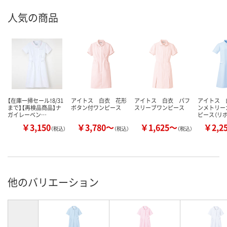
人気の商品
【在庫一掃セール！8/31
アイトス 白衣 花形
アイトス 白衣 パフ
アイトス 
まで】【再検品商品】ナ
ボタン付ワンピース
スリーブワンピース
ンメトリー
ガイレーベン…
ピース（リ
￥3,150
￥3,780～
￥1,625～
￥2,2
（税込）
（税込）
（税込）
他のバリエーション