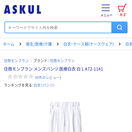
カゴ
メニュー
ホーム
衛生/医療/介護
白衣・ナース服(ナースウェア)
白衣
住商モンブラン
ブランド：
住商モンブラン
住商モンブラン メンズパンツ 医療白衣 白 L A72-1141
（
0
件のレビュー
）
ランキングを見る：
白衣（パンツ）