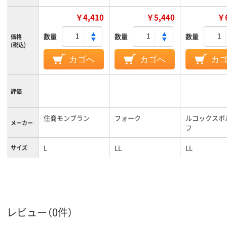
￥4,410
￥5,440
￥6
数量
数量
数量
価格
(税込)
カゴへ
カゴへ
カ
評価
住商モンブラン
フォーク
ルコックスポ
メーカー
フ
L
LL
LL
サイズ
カラーグ
ホワイト系
ネイビー系
ネイビー系
ループ
メンズ
メンズ
メンズ
対象
レビュー（0件）