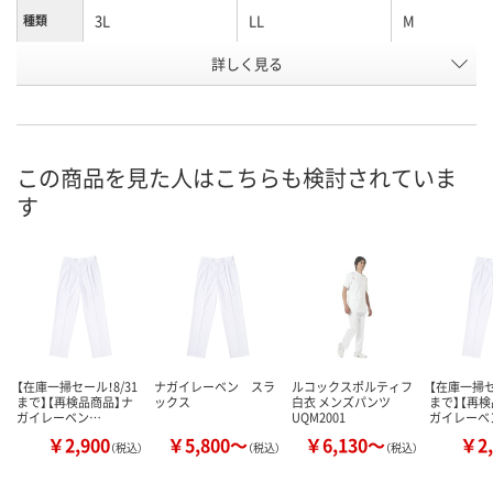
3L
LL
M
種類
お申込番
詳しく見る
2689949
2690046
2690091
号
入荷待ち
7点
入荷待ち
在庫
8月11日（火）
お届け日
この商品を見た人はこちらも検討されていま
す
数量
お取り扱い終了しま
お取り扱い終
した
した
カゴへ
【在庫一掃セール！8/31
ナガイレーベン スラ
ルコックスポルティフ
【在庫一掃セ
まで】【再検品商品】ナ
ックス
白衣 メンズパンツ
まで】【再検
ガイレーベン…
UQM2001
ガイレーベ
￥2,900
￥5,800～
￥6,130～
￥2,
（税込）
（税込）
（税込）