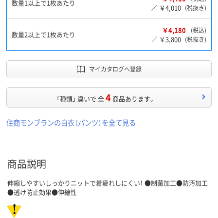
数量1以上で1枚あたり
￥4,010
／
(税抜き)
￥4,180
(税込)
数量2以上で1枚あたり
￥3,800
／
(税抜き)
マイカタログへ登録
4
「種類」 違いで 全
商品あります。
住商モンブランの白衣（パンツ）を全て見る
商品説明
伸縮しやすいしっかりニットで着疲れしにくい！ ●制菌加工●防汚加工
●透け防止効果●伸縮性