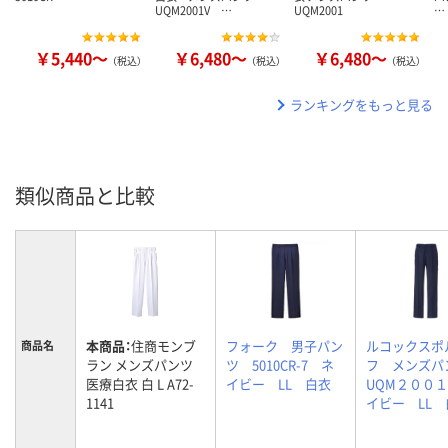
UQM2001V …
UQM2001
…
￥5,440～
￥6,480～
￥6,480～
（税込）
（税込）
（税込）
ランキングをもっと見る
類似商品と比較
本商品：
住商モンブ
フォーク 男子パン
ルコックスポ
商品名
ラン メンズパンツ
ツ 5010CR-7 ネ
フ メンズ
医療白衣 白 L A72-
イビー LL 白衣
UQM２００
1141
イビー LL 