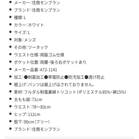
メーカー：住商モンブラン
ブランド：住商モンブラン
種類：L
カラー：ホワイト
サイズ：L
対象：メンズ
その他：ツータック
ウエスト仕様：両脇ゴム仕様
ポケット位置：両腰・後ろ右ポケットあり
メーカー品番：A72-1141
加工：●制菌加工●帯電防止●防汚加工●透け防止
裾上げ：パンツは裾上げはされておりません。
素材：フルダル制電裏綿トリコット（ポリエステル85%・綿15%）
太もも廻：71cm
ウエスト：78～83cm
ヒップ：112cm
股下：90cm（フリー）
ブランド：住商モンブラン