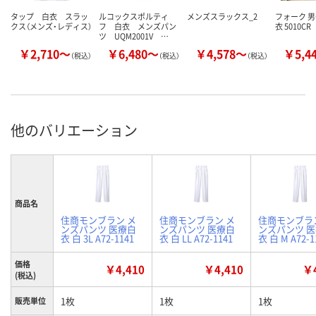
タップ 白衣 スラッ
ルコックスポルティ
メンズスラックス_2
フォーク 男
クス（メンズ・レディス）
フ 白衣 メンズパン
衣 5010CR
ツ UQM2001V …
￥2,710～
￥6,480～
￥4,578～
￥5,4
（税込）
（税込）
（税込）
他のバリエーション
商品名
住商モンブラン メ
住商モンブラン メ
住商モンブラ
ンズパンツ 医療白
ンズパンツ 医療白
ンズパンツ 
衣 白 3L A72-1141
衣 白 LL A72-1141
衣 白 M A72-1
価格
￥4,410
￥4,410
￥4
(税込)
1枚
1枚
1枚
販売単位